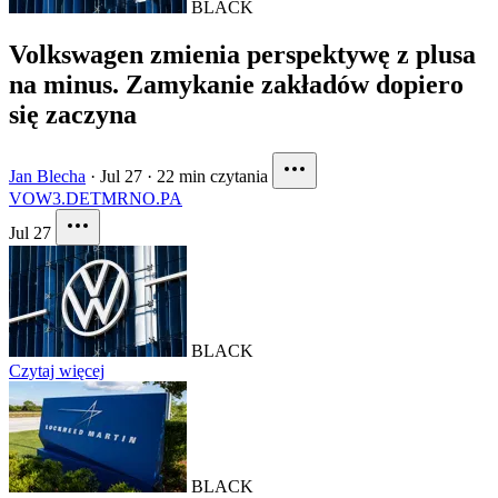
BLACK
Volkswagen zmienia perspektywę z plusa
na minus. Zamykanie zakładów dopiero
się zaczyna
Jan Blecha
·
Jul 27
·
22 min czytania
VOW3.DE
TM
RNO.PA
Jul 27
BLACK
Czytaj więcej
BLACK