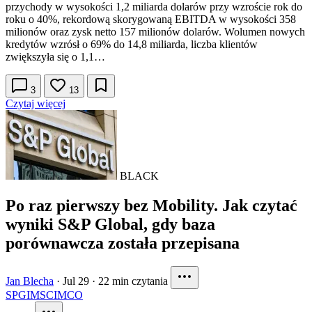
przychody w wysokości 1,2 miliarda dolarów przy wzroście rok do
roku o 40%, rekordową skorygowaną EBITDA w wysokości 358
milionów oraz zysk netto 157 milionów dolarów. Wolumen nowych
kredytów wzrósł o 69% do 14,8 miliarda, liczba klientów
zwiększyła się o 1,1…
3
13
Czytaj więcej
BLACK
Po raz pierwszy bez Mobility. Jak czytać
wyniki S&P Global, gdy baza
porównawcza została przepisana
Jan Blecha
·
Jul 29
·
22 min czytania
SPGI
MSCI
MCO