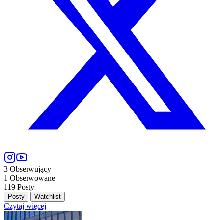
3
Obserwujący
1
Obserwowane
119
Posty
Posty
Watchlist
Czytaj więcej