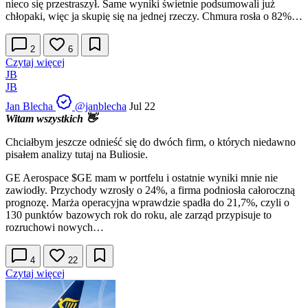
nieco się przestraszył. Same wyniki świetnie podsumowali już
chłopaki, więc ja skupię się na jednej rzeczy. Chmura rosła o 82%…
2
6
Czytaj więcej
JB
JB
Jan Blecha
@janblecha
Jul 22
Witam wszystkich 👋
Chciałbym jeszcze odnieść się do dwóch firm, o których niedawno
pisałem analizy tutaj na Buliosie.
GE Aerospace
$GE
mam w portfelu i ostatnie wyniki mnie nie
zawiodły. Przychody wzrosły o 24%, a firma podniosła całoroczną
prognozę. Marża operacyjna wprawdzie spadła do 21,7%, czyli o
130 punktów bazowych rok do roku, ale zarząd przypisuje to
rozruchowi nowych…
4
22
Czytaj więcej