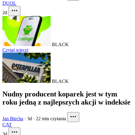
DUOL
2d
BLACK
Czytaj więcej
BLACK
Nudny producent koparek jest w tym
roku jedną z najlepszych akcji w indeksie
Jan Blecha
·
3d
·
22 min czytania
CAT
3d