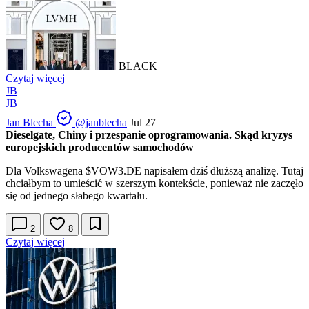
BLACK
Czytaj więcej
JB
JB
Jan Blecha
@janblecha
Jul 27
Dieselgate, Chiny i przespanie oprogramowania. Skąd kryzys
europejskich producentów samochodów
Dla Volkswagena
$VOW3.DE
napisałem dziś dłuższą analizę. Tutaj
chciałbym to umieścić w szerszym kontekście, ponieważ nie zaczęło
się od jednego słabego kwartału.
2
8
Czytaj więcej