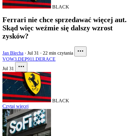
BLACK
Ferrari nie chce sprzedawać więcej aut.
Skąd więc weźmie się dalszy wzrost
zysków?
Jan Blecha
·
Jul 31
·
22 min czytania
VOW3.DE
P911.DE
RACE
Jul 31
BLACK
Czytaj więcej