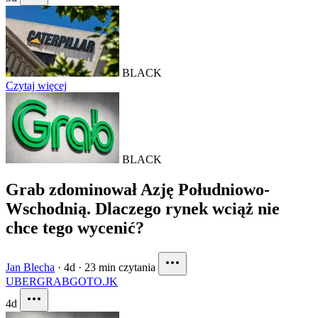
BLACK
Czytaj więcej
BLACK
Grab zdominował Azję Południowo-
Wschodnią. Dlaczego rynek wciąż nie
chce tego wycenić?
Jan Blecha
·
4d
·
23 min czytania
UBER
GRAB
GOTO.JK
4d