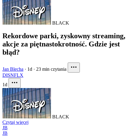
BLACK
Rekordowe parki, zyskowny streaming,
akcje za piętnastokrotność. Gdzie jest
błąd?
Jan Blecha
·
1d
·
23 min czytania
DIS
NFLX
1d
BLACK
Czytaj więcej
JB
JB