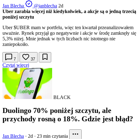
Jan Blecha
@janblecha
2d
Uber zarabia więcej niż kiedykolwiek, a akcje są o jedną trzecią
poniżej szczytu
Uber
$UBER
mam w portfelu, więc ten kwartał przeanalizowałem
uważnie. Rynek przyjął go negatywnie i akcje w środę zamknęły się
5,3% niżej. Mnie jednak w tych liczbach nic istotnego nie
zaniepokoiło.
7
37
Czytaj więcej
BLACK
Duolingo 70% poniżej szczytu, ale
przychody rosną o 18%. Gdzie jest błąd?
Jan Blecha
·
2d
·
23 min czytania