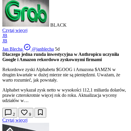
BLACK
Czytaj więcej
JB
JB
Jan Blecha
@janblecha
5d
Dlaczego jedna runda inwestycyjna w Anthropicu uczyniła
Google i Amazon rekordowo zyskownymi firmami
Rekordowe zyski Alphabetu
$GOOG
i Amazona
$AMZN
w
drugim kwartale w dużej mierze nie są pieniędzmi. Uważam, że
warto rozumieć, jak powstały.
Alphabet wykazał zysk netto w wysokości 112,1 miliarda dolarów,
prawie czterokrotnie więcej rok do roku. Aktualizacja wyceny
udziałów w…
2
9
Czytaj więcej