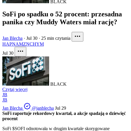
BLACK
SoFi po spadku o 52 procent: przesadna
panika czy Muddy Waters miał rację?
Jan Blecha
·
Jul 30
·
25 min czytania
HAPN
AMZN
CHYM
Jul 30
BLACK
Czytaj więcej
JB
JB
Jan Blecha
@janblecha
Jul 29
SoFi raportuje rekordowy kwartał, a akcje spadają o dziewięć
procent
SoFi
$SOFI
odnotowała w drugim kwartale skorygowane