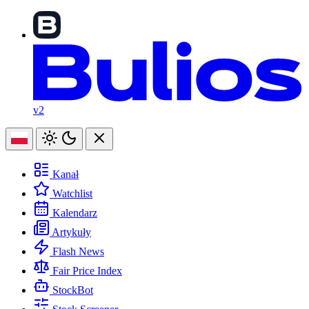
v2
Kanał
Watchlist
Kalendarz
Artykuły
Flash News
Fair Price Index
StockBot