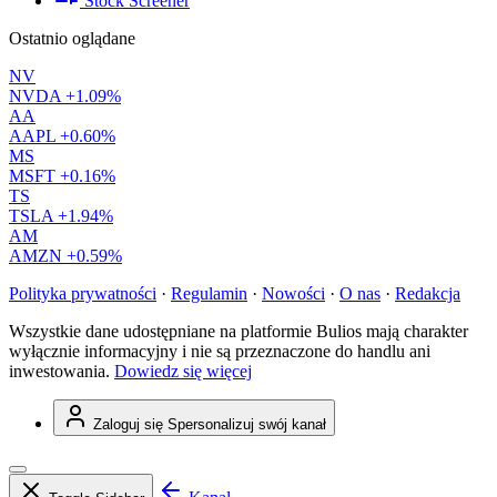
Stock Screener
Ostatnio oglądane
NV
NVDA
+1.09%
AA
AAPL
+0.60%
MS
MSFT
+0.16%
TS
TSLA
+1.94%
AM
AMZN
+0.59%
Polityka prywatności
·
Regulamin
·
Nowości
·
O nas
·
Redakcja
Wszystkie dane udostępniane na platformie Bulios mają charakter
wyłącznie informacyjny i nie są przeznaczone do handlu ani
inwestowania.
Dowiedz się więcej
Zaloguj się
Spersonalizuj swój kanał