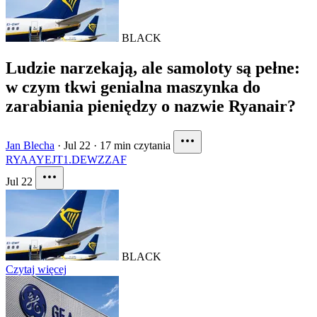
BLACK
Ludzie narzekają, ale samoloty są pełne:
w czym tkwi genialna maszynka do
zarabiania pieniędzy o nazwie Ryanair?
Jan Blecha
·
Jul 22
·
17 min czytania
RYAAY
EJT1.DE
WZZAF
Jul 22
BLACK
Czytaj więcej