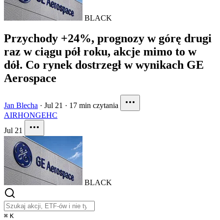
BLACK
Przychody +24%, prognozy w górę drugi
raz w ciągu pół roku, akcje mimo to w
dół. Co rynek dostrzegł w wynikach GE
Aerospace
Jan Blecha
·
Jul 21
·
17 min czytania
AIR
HON
GEHC
Jul 21
BLACK
⌘
K