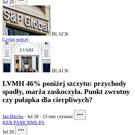
Jul 29
BLACK
Czytaj więcej
BLACK
LVMH 46% poniżej szczytu: przychody
spadły, marża zaskoczyła. Punkt zwrotny
czy pułapka dla cierpliwych?
Jan Blecha
·
Jul 28
·
23 min czytania
KER.PA
MC
RMS.PA
Jul 28