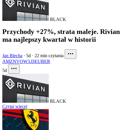
BLACK
Przychody +27%, strata maleje. Rivian
ma najlepszy kwartał w historii
Jan Blecha
·
5d
·
22 min czytania
AMZN
VOW3.DE
UBER
5d
BLACK
Czytaj więcej