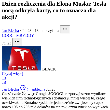
Dzień rozliczenia dla Elona Muska: Tesla
nocą odkryła karty, co to oznacza dla
akcji?
Jan Blecha
·
Jul 23
·
18 min czytania
GOOG
TM
BYDDY
Jul 23
BLACK
Czytaj więcej
JB
JB
Jan Blecha
@janblecha
Jul 23
Cześć cześć 👋, więc Google
$GOOGL
rozpoczął sezon wyników
wielkich firm technologicznych i dostarczył mniej więcej to, czego
oczekiwałem. Brutalne zyski, ale jednocześnie zwiększony capex –
nowo 195 do 205 mld dolarów na ten rok, czym rynek po wynikach