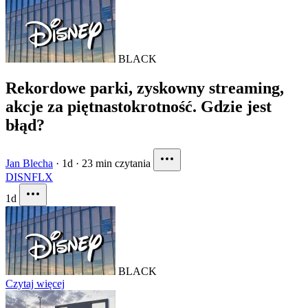
BLACK
Rekordowe parki, zyskowny streaming,
akcje za piętnastokrotność. Gdzie jest
błąd?
Jan Blecha
·
1d
·
23 min czytania
DIS
NFLX
1d
BLACK
Czytaj więcej