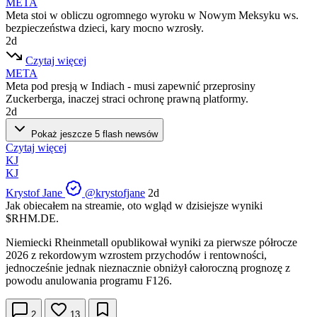
META
Meta stoi w obliczu ogromnego wyroku w Nowym Meksyku ws.
bezpieczeństwa dzieci, kary mocno wzrosły.
2d
Czytaj więcej
META
Meta pod presją w Indiach - musi zapewnić przeprosiny
Zuckerberga, inaczej straci ochronę prawną platformy.
2d
Pokaż jeszcze 5 flash newsów
Czytaj więcej
KJ
KJ
Krystof Jane
@krystofjane
2d
Jak obiecałem na streamie, oto wgląd w dzisiejsze wyniki
$RHM.DE
.
Niemiecki Rheinmetall opublikował wyniki za pierwsze półrocze
2026 z rekordowym wzrostem przychodów i rentowności,
jednocześnie jednak nieznacznie obniżył całoroczną prognozę z
powodu anulowania programu F126.
2
13