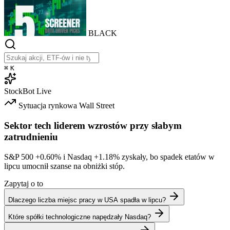
BLACK
⌘
K
StockBot
Live
Sytuacja rynkowa
Wall Street
Sektor tech liderem wzrostów przy słabym
zatrudnieniu
S&P 500
+0.60%
i Nasdaq
+1.18%
zyskały, bo spadek etatów w
lipcu umocnił szanse na obniżki stóp.
Zapytaj o to
Dlaczego liczba miejsc pracy w USA spadła w lipcu?
Które spółki technologiczne napędzały Nasdaq?