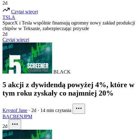
2d
Czytaj więcej
TSLA
SpaceX i Tesla wspólnie finansują ogromny nowy zakład produkcji
chipów w Teksasie, zabezpieczając przyszłe
2d
Czytaj więcej
BLACK
5 akcji z dywidendą powyżej 4%, które w
tym roku zyskały co najmniej 20%
Krystof Jane
·
2d
·
14 min czytania
BAC
BEN
JPM
2d