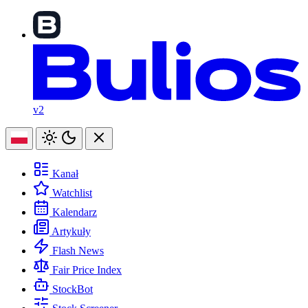
v2
Kanał
Watchlist
Kalendarz
Artykuły
Flash News
Fair Price Index
StockBot