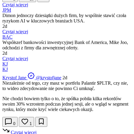
Czytaj więcej
JPM
Dimon jednoczy dziesiątki dużych firm, by wspólnie stawić czoła
ryzykom AI w kluczowych branżach USA.
2d
Czytaj więcej
BAC
Współszef bankowości inwestycyjnej Bank of America, Mike Joo,
odchodzi z firmy dla zewnętrznej oferty.
2d
Czytaj więcej
KJ
KJ
Krystof Jane
@krystofjane
2d
Niezależnie od tego, czy masz w portfelu Palantir
$PLTR
, czy nie,
to wideo zdecydowanie nie powinno Ci umknąć.
Nie chodzi bowiem tylko o to, że spółka pobiła kilka rekordów
swoim 30% wzrostem podczas jednej sesji, ale o wgląd w segment
rynku, który może kryć wiele ciekawych okazji.
0
1
Czytaj więcej