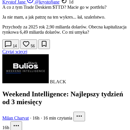
Krystof Jane
@krystofjane
1d
A co z tym Trade Deskiem
$TTD
? Macie go w portfelu?
Ja nie mam, a jak patrzę na ten wykres... łał, szaleństwo.
Przychody za 2025 rok 2,90 miliarda dolarów. Obecna kapitalizacja
rynkowa 6,49 miliarda dolarów. Co mi umyka?
14
56
Czytaj więcej
BLACK
Weekend Intelligence: Najlepszy tydzień
od 3 miesięcy
Milan Charvat
·
16h
·
16 min czytania
16h