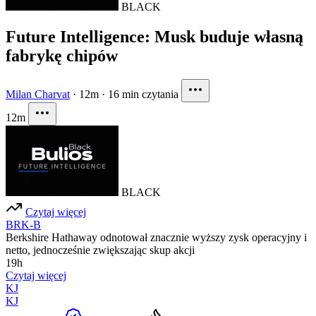
BLACK
Future Intelligence: Musk buduje własną
fabrykę chipów
Milan Charvat
·
12m
·
16 min czytania
12m
BLACK
Czytaj więcej
BRK-B
Berkshire Hathaway odnotował znacznie wyższy zysk operacyjny i
netto, jednocześnie zwiększając skup akcji
19h
Czytaj więcej
KJ
KJ