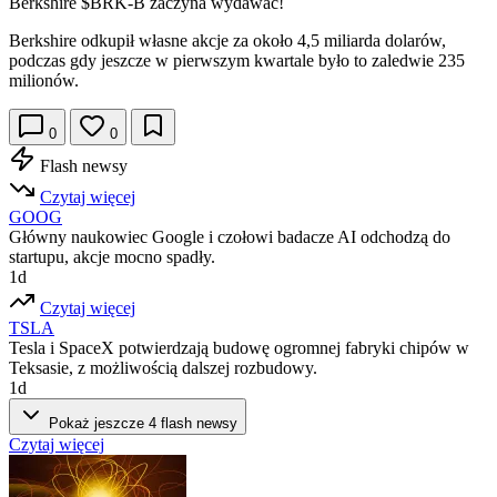
Berkshire
$BRK-B
zaczyna wydawać!
Berkshire odkupił własne akcje za około 4,5 miliarda dolarów,
podczas gdy jeszcze w pierwszym kwartale było to zaledwie 235
milionów.
0
0
Flash newsy
Czytaj więcej
GOOG
Główny naukowiec Google i czołowi badacze AI odchodzą do
startupu, akcje mocno spadły.
1d
Czytaj więcej
TSLA
Tesla i SpaceX potwierdzają budowę ogromnej fabryki chipów w
Teksasie, z możliwością dalszej rozbudowy.
1d
Pokaż jeszcze 4 flash newsy
Czytaj więcej