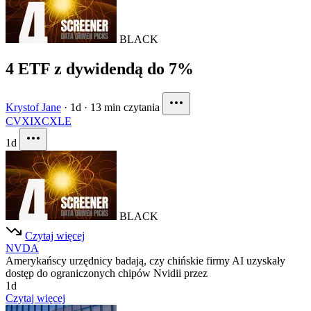
BLACK
4 ETF z dywidendą do 7%
Krystof Jane
·
1d
·
13 min czytania
CVX
IXC
XLE
1d
BLACK
Czytaj więcej
NVDA
Amerykańscy urzędnicy badają, czy chińskie firmy AI uzyskały
dostęp do ograniczonych chipów Nvidii przez
1d
Czytaj więcej