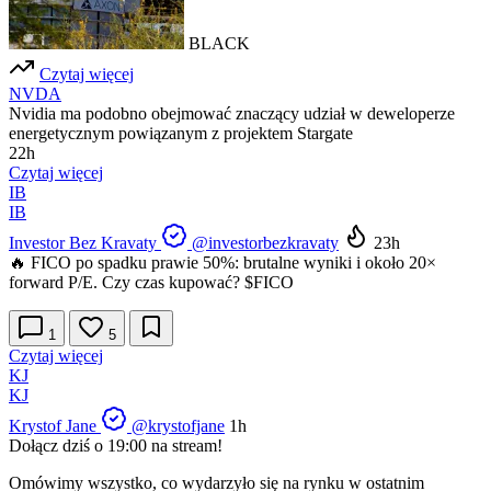
BLACK
Czytaj więcej
NVDA
Nvidia ma podobno obejmować znaczący udział w deweloperze
energetycznym powiązanym z projektem Stargate
22h
Czytaj więcej
IB
IB
Investor Bez Kravaty
@investorbezkravaty
23h
🔥 FICO po spadku prawie 50%: brutalne wyniki i około 20×
forward P/E. Czy czas kupować?
$FICO
1
5
Czytaj więcej
KJ
KJ
Krystof Jane
@krystofjane
1h
Dołącz dziś o 19:00 na stream!
Omówimy wszystko, co wydarzyło się na rynku w ostatnim