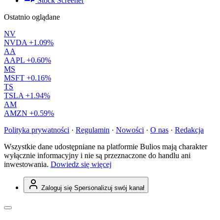
Stock Screener
Ostatnio oglądane
NV
NVDA
+1.09%
AA
AAPL
+0.60%
MS
MSFT
+0.16%
TS
TSLA
+1.94%
AM
AMZN
+0.59%
Polityka prywatności
·
Regulamin
·
Nowości
·
O nas
·
Redakcja
Wszystkie dane udostępniane na platformie Bulios mają charakter
wyłącznie informacyjny i nie są przeznaczone do handlu ani
inwestowania.
Dowiedz się więcej
Zaloguj się
Spersonalizuj swój kanał