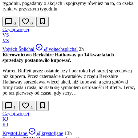
tygodniu, pogadamy o akcjach i spojrzymy również na to, co czeka
rynki w przyszłym tygodniu.
0
0
Czytaj więcej
VS
VS
Vojtěch Šplíchal
@vojtechsplichal
2h
Kierownictwo Berkshire Hathaway po 14 kwartałach
sprzedaży postanowiło kupować.
Warren Buffett przez ostatnie trzy i pół roku był raczej sprzedawcą
niż kupcem. Przez czternaście kwartałów z rzędu Berkshire
Hathaway sprzedawał więcej akcji, niż kupował, a góra gotówki
firmy rosła i rosła, aż stała się symbolem ostrożności Buffetta. Teraz,
po raz pierwszy od czasu, gdy stery…
1
4
Czytaj więcej
KJ
KJ
Krystof Jane
@krystofjane
13h