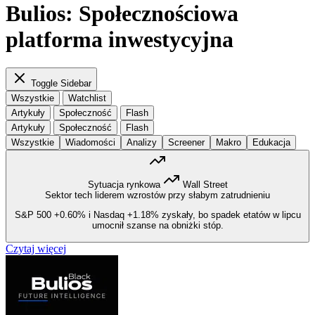
Bulios: Społecznościowa
platforma inwestycyjna
Toggle Sidebar
Wszystkie
Watchlist
Artykuły
Społeczność
Flash
Artykuły
Społeczność
Flash
Wszystkie
Wiadomości
Analizy
Screener
Makro
Edukacja
Sytuacja rynkowa
Wall Street
Sektor tech liderem wzrostów przy słabym zatrudnieniu
S&P 500
+0.60%
i Nasdaq
+1.18%
zyskały, bo spadek etatów w lipcu
umocnił szanse na obniżki stóp.
Czytaj więcej