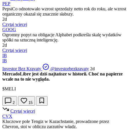
PEP
PepsiCo odnotowało wzrost sprzedaży netto rok do roku, ale wzrost
organiczny okazał się znacznie słabszy.
2d
Czytaj więcej
GOOG
Ogromny popyt na obligacje Alphabet podkreśla skalę wydatków
spółki na sztuczną inteligencję.
2d
Czytaj więcej
IB
IB
Investor Bez Kravaty
@investorbezkravaty
2d
MercadoLibre jest dziś najtańsze w historii. Choć na papierze
wcale na to nie wygląda.
$MELI
2
15
Czytaj więcej
CVX
Kluczowe pole Tengiz w Kazachstanie, prowadzone przez
Chevron, stoi w obliczu zarzutów władz.