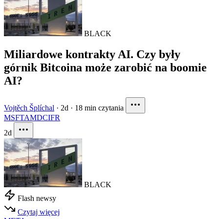
BLACK
Miliardowe kontrakty AI. Czy były
górnik Bitcoina może zarobić na boomie
AI?
Vojtěch Šplíchal
·
2d
·
18 min czytania
MSFT
AMD
CIFR
2d
BLACK
Flash newsy
Czytaj więcej