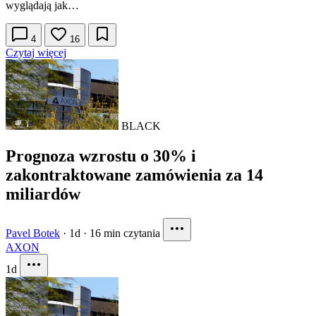
wyglądają jak…
4
16
Czytaj więcej
BLACK
Prognoza wzrostu o 30% i
zakontraktowane zamówienia za 14
miliardów
Pavel Botek
·
1d
·
16 min czytania
AXON
1d