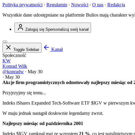
Polityka prywatności
·
Regulamin
·
Nowości
·
O nas
·
Redakcja
Wszystkie dane udostępniane na platformie Bulios mają charakter wy
Zaloguj się
Spersonalizuj swój kanał
Kanał
Toggle Sidebar
Społeczność
KW
Konrad Wilk
@konradw
·
May 30
·
May 30
Akcje firm programistycznych odnotowały najlepszy miesiąc od 24
Przyjrzyjmy się temu...
Indeks iShares Expanded Tech-Software ETF
$IGV
w pierwszym kwa
W maju jednak nastąpił dosłownie legendarny zwrot.
Najlepszy miesiąc od października 2001
Indeks
$IGV
zamknął maj ze wzrostem
21 %
, co jest najsilniejsz