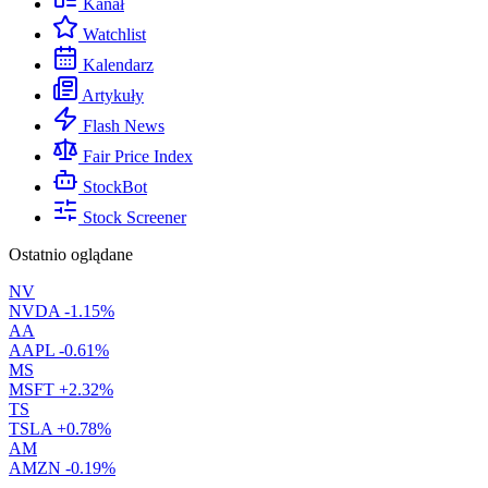
Kanał
Watchlist
Kalendarz
Artykuły
Flash News
Fair Price Index
StockBot
Stock Screener
Ostatnio oglądane
NV
NVDA
-1.15%
AA
AAPL
-0.61%
MS
MSFT
+2.32%
TS
TSLA
+0.78%
AM
AMZN
-0.19%