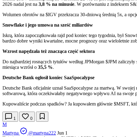
2026 nadal jest na
3,8 % na minusie
. W porównaniu z indeksem S&P
Wolumen obrotów na
$IGV
przekracza 30-dniową średnią 5x, a opcje
Snowflake i jego umowa na sześć miliardów
Iskrą, która zapoczątkowała rajd pod koniec tego tygodnia, był Snow
bardzo dobre wyniki kwartalne, mocne prognozy oraz wieloletnie z
Wzrost napędzała też znacząca część sektora
Do najbardziej rosnących tytułów według JPMorgan
$JPM
zaliczyły
miesiąca wzrósł o
35,5 %
.
Deutsche Bank ogłosił koniec SaaSpocalypse
Deutsche Bank oficjalnie uznał SaaSpocalypse za martwą. W swojej no
softwarową, która oczekiwałaby negatywnego wpływu AI na swoje 
Kupowaliście podczas spadków? Ja kupowałem głównie
$MSFT
, kt
1
0
M
Martyna
@martyna222
Jun 1