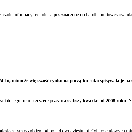
łącznie informacyjny i nie są przeznaczone do handlu ani inwestowani
 lat, mimo że większość rynku na początku roku spisywała je na st
rtale tego roku przeszedł przez
najsłabszy kwartał od 2008 roku
. N
ym miesięcznym wynikiem od ponad dwudziestu lat. Od kwietniowych mi