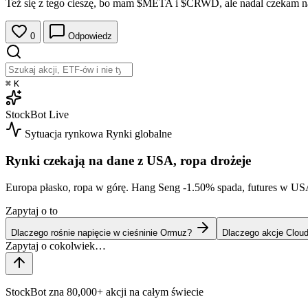
Też się z tego cieszę, bo mam
$META
i
$CRWD
, ale nadal czekam 
0
Odpowiedz
⌘
K
StockBot
Live
Sytuacja rynkowa
Rynki globalne
Rynki czekają na dane z USA, ropa drożeje
Europa płasko, ropa w górę. Hang Seng
-1.50%
spada, futures w USA
Zapytaj o to
Dlaczego rośnie napięcie w cieśninie Ormuz?
Dlaczego akcje Cloudf
StockBot zna 80,000+ akcji na całym świecie