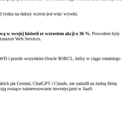
d rynku na dalszy wzrost jest więc wysoki.
ową w swojej historii ze wzrostem akcji o 36 %
. Powodem były
 Amazon Web Services.
RWD
i przede wszystkim Oracle
$ORCL
, który w ciągu ostatniego
kich jak Gemini, ChatGPT i Claude, nie natrafił na żadną firmę
ą rosnące zainteresowanie inwestycjami w SaaS.