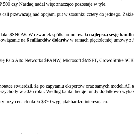
 500 czy Nasdaq nadal więc znacząco pozostaje w tyle.
 call przeważają nad opcjami put w stosunku cztery do jednego. Zakła
flake
$SNOW
. W czwartek spółka odnotowała
najlepszą sesję handl
obowiązanie na
6 miliardów dolarów
w ramach pięcioletniej umowy z
 się Palo Alto Networks
$PANW
, Microsoft
$MSFT
, CrowdStrike
$C
tatce stwierdził, że po zapytaniu ekspertów oraz samych modeli AI, ta
przychody w 2026 roku. Według banku hedge fundy dodatkowo wykazuj
óry przy cenach około $370 wyglądał bardzo interesująco.