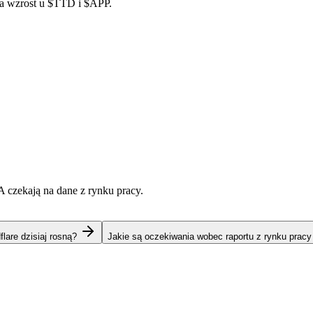
na wzrost u
$TTD
i
$APP
.
 czekają na dane z rynku pracy.
lare dzisiaj rosną?
Jakie są oczekiwania wobec raportu z rynku prac