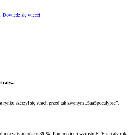
a.
Dowiedz się więcej
raty...
a rynku szerzył się strach przed tak zwanym „SaaSpocalypse”.
nim przy tym urósł o
35 %
. Pomimo tego wzrostu ETF za cały rok