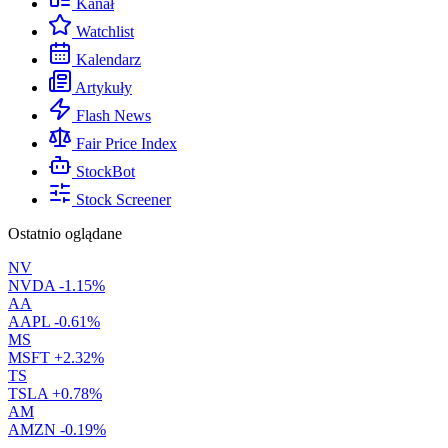
Kanał
Watchlist
Kalendarz
Artykuły
Flash News
Fair Price Index
StockBot
Stock Screener
Ostatnio oglądane
NV
NVDA
-1.15%
AA
AAPL
-0.61%
MS
MSFT
+2.32%
TS
TSLA
+0.78%
AM
AMZN
-0.19%