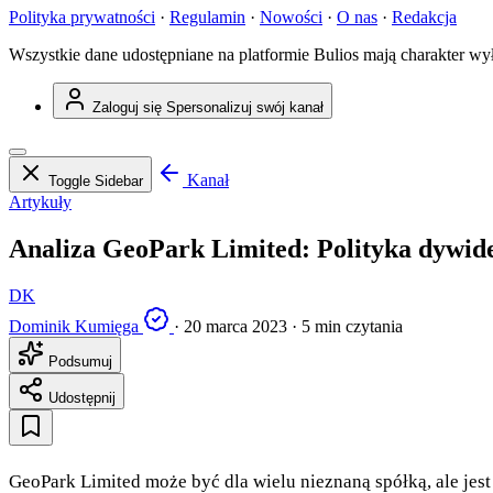
Polityka prywatności
·
Regulamin
·
Nowości
·
O nas
·
Redakcja
Wszystkie dane udostępniane na platformie Bulios mają charakter wy
Zaloguj się
Spersonalizuj swój kanał
Kanał
Toggle Sidebar
Artykuły
Analiza GeoPark Limited: Polityka dywi
DK
Dominik Kumięga
·
20 marca 2023
·
5 min czytania
Podsumuj
Udostępnij
GeoPark Limited może być dla wielu nieznaną spółką, ale jest