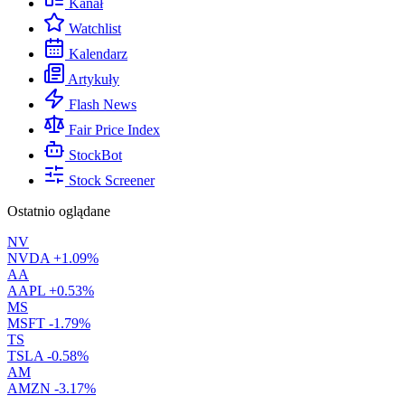
Kanał
Watchlist
Kalendarz
Artykuły
Flash News
Fair Price Index
StockBot
Stock Screener
Ostatnio oglądane
NV
NVDA
+1.09%
AA
AAPL
+0.53%
MS
MSFT
-1.79%
TS
TSLA
-0.58%
AM
AMZN
-3.17%