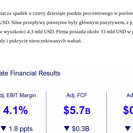
znacza spadek o cztery dziesiąte punktu procentowego w porów
 USD. Silne przepływy pieniężne były głównym pozytywem, z p
 wysokości 4,3 mld USD. Firma posiada około 33 mld USD w go
ndy i pokrycie nieoczekiwanych wahań.