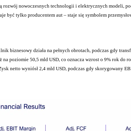
ują rozwój nowoczesnych technologii i elektrycznych modeli, p
aje być tylko producentem aut – staje się symbolem przemysło
 silnik biznesowy działa na pełnych obrotach, podczas gdy tra
 na poziomie 50,5 mld USD, co oznacza wzrost o 9% rok do rok
. Zysk netto wyniósł 2,4 mld USD, podczas gdy skorygowany EB