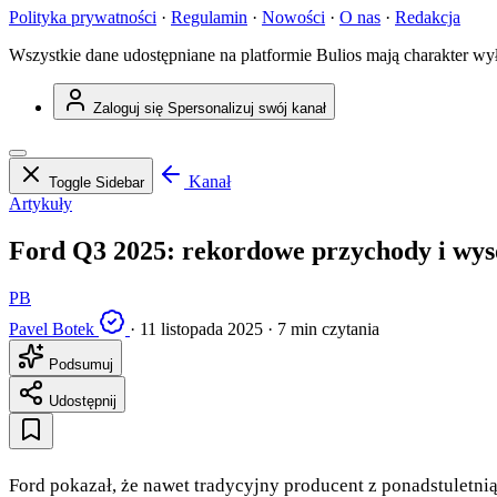
Polityka prywatności
·
Regulamin
·
Nowości
·
O nas
·
Redakcja
Wszystkie dane udostępniane na platformie Bulios mają charakter wy
Zaloguj się
Spersonalizuj swój kanał
Kanał
Toggle Sidebar
Artykuły
Ford Q3 2025: rekordowe przychody i wyso
PB
Pavel Botek
·
11 listopada 2025
·
7 min czytania
Podsumuj
Udostępnij
Ford pokazał, że nawet tradycyjny producent z ponadstuletnią