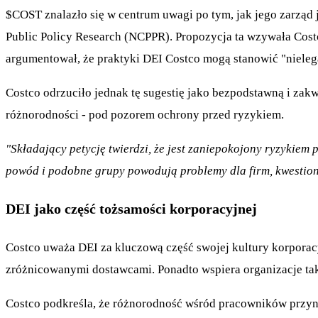
$COST
znalazło się w centrum uwagi po tym, jak jego zarząd
Public Policy Research (NCPPR). Propozycja ta wzywała Cost
argumentował, że praktyki DEI Costco mogą stanowić "nielegal
Costco odrzuciło jednak tę sugestię jako bezpodstawną i za
różnorodności - pod pozorem ochrony przed ryzykiem.
"Składający petycję twierdzi, że jest zaniepokojony ryzykie
powód i podobne grupy powodują problemy dla firm, kwestio
DEI jako część tożsamości korporacyjnej
Costco uważa DEI za kluczową część swojej kultury korporacyj
zróżnicowanymi dostawcami. Ponadto wspiera organizacje taki
Costco podkreśla, że różnorodność wśród pracowników przyno