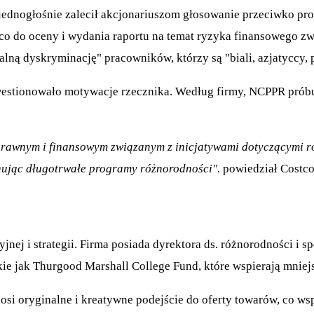
 jednogłośnie zalecił akcjonariuszom głosowanie przeciwko pr
co do oceny i wydania raportu na temat ryzyka finansowego z
ną dyskryminację" pracowników, którzy są "biali, azjatyccy, p
kwestionowało motywacje rzecznika. Według firmy, NCPPR prób
m prawnym i finansowym związanym z inicjatywami dotyczącymi r
nując długotrwałe programy różnorodności".
powiedział Costco
nej i strategii. Firma posiada dyrektora ds. różnorodności i 
e jak Thurgood Marshall College Fund, które wspierają mniejs
si oryginalne i kreatywne podejście do oferty towarów, co ws