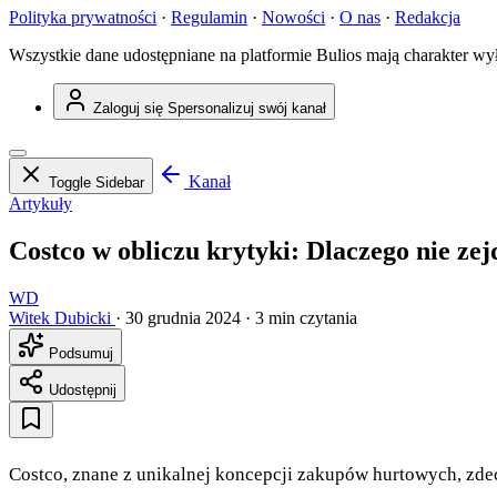
Polityka prywatności
·
Regulamin
·
Nowości
·
O nas
·
Redakcja
Wszystkie dane udostępniane na platformie Bulios mają charakter wy
Zaloguj się
Spersonalizuj swój kanał
Kanał
Toggle Sidebar
Artykuły
Costco w obliczu krytyki: Dlaczego nie zej
WD
Witek Dubicki
·
30 grudnia 2024
·
3 min czytania
Podsumuj
Udostępnij
Costco, znane z unikalnej koncepcji zakupów hurtowych, zdec