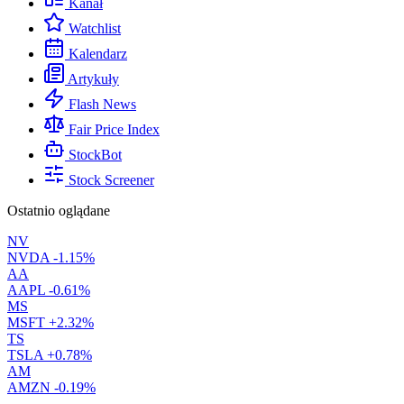
Kanał
Watchlist
Kalendarz
Artykuły
Flash News
Fair Price Index
StockBot
Stock Screener
Ostatnio oglądane
NV
NVDA
-1.15%
AA
AAPL
-0.61%
MS
MSFT
+2.32%
TS
TSLA
+0.78%
AM
AMZN
-0.19%