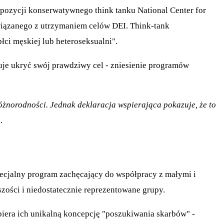
opozycji konserwatywnego think tanku National Center for
wiązanego z utrzymaniem celów DEI. Think-tank
łci męskiej lub heteroseksualni".
uje ukryć swój prawdziwy cel - zniesienie programów
óżnorodności. Jednak deklaracja wspierająca pokazuje, że to
.
specjalny program zachęcający do współpracy z małymi i
zości i niedostatecznie reprezentowane grupy.
piera ich unikalną koncepcję "poszukiwania skarbów" -