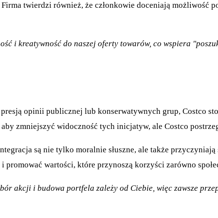
ą. Firma twierdzi również, że członkowie doceniają możliwość 
 i kreatywność do naszej oferty towarów, co wspiera "poszuki
 presją opinii publicznej lub konserwatywnych grup, Costco st
 aby zmniejszyć widoczność tych inicjatyw, ale Costco postrze
ntegracja są nie tylko moralnie słuszne, ale także przyczyniaj
ji i promować wartości, które przynoszą korzyści zarówno społe
wybór akcji i budowa portfela zależy od Ciebie, więc zawsze pr