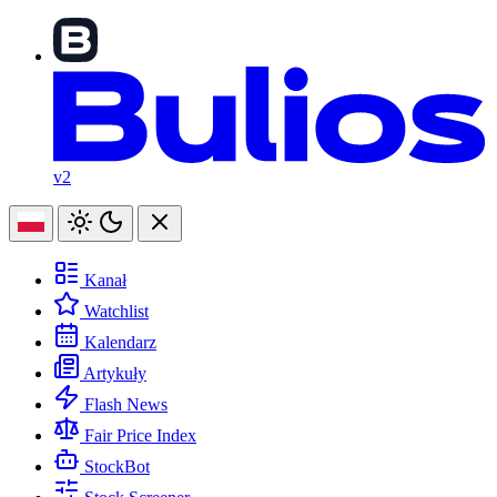
v2
Kanał
Watchlist
Kalendarz
Artykuły
Flash News
Fair Price Index
StockBot