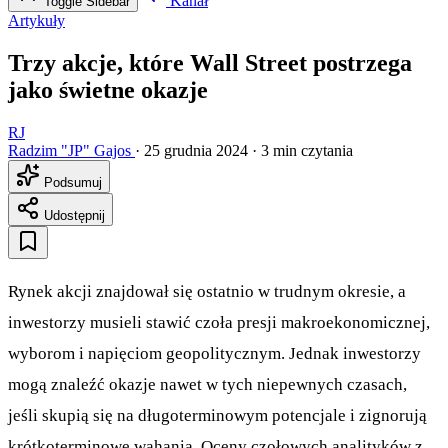
Kanał
Toggle Sidebar
Artykuły
Trzy akcje, które Wall Street postrzega
jako świetne okazje
RJ
Radzim "JP" Gajos
·
25 grudnia 2024
·
3 min czytania
Podsumuj
Udostępnij
Rynek akcji znajdował się ostatnio w trudnym okresie, a
inwestorzy musieli stawić czoła presji makroekonomicznej,
wyborom i napięciom geopolitycznym. Jednak inwestorzy
mogą znaleźć okazje nawet w tych niepewnych czasach,
jeśli skupią się na długoterminowym potencjale i zignorują
krótkoterminowe wahania. Oceny czołowych analityków z