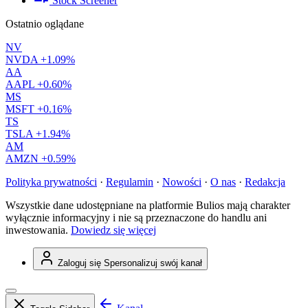
Stock Screener
Ostatnio oglądane
NV
NVDA
+1.09%
AA
AAPL
+0.60%
MS
MSFT
+0.16%
TS
TSLA
+1.94%
AM
AMZN
+0.59%
Polityka prywatności
·
Regulamin
·
Nowości
·
O nas
·
Redakcja
Wszystkie dane udostępniane na platformie Bulios mają charakter
wyłącznie informacyjny i nie są przeznaczone do handlu ani
inwestowania.
Dowiedz się więcej
Zaloguj się
Spersonalizuj swój kanał