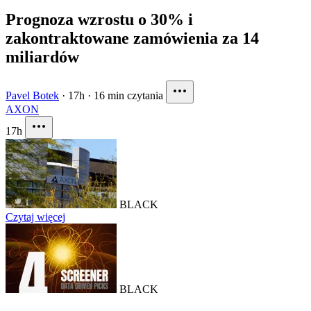
Prognoza wzrostu o 30% i
zakontraktowane zamówienia za 14
miliardów
Pavel Botek
·
17h
·
16 min czytania
AXON
17h
BLACK
Czytaj więcej
BLACK