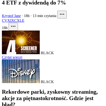
4 ETF z dywidendą do 7%
Krystof Jane
·
18h
·
13 min czytania
CVX
IXC
XLE
18h
BLACK
Czytaj więcej
BLACK
Rekordowe parki, zyskowny streaming,
akcje za piętnastokrotność. Gdzie jest
błąd?