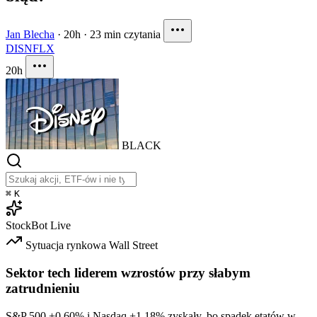
Jan Blecha
·
20h
·
23 min czytania
DIS
NFLX
20h
BLACK
⌘
K
StockBot
Live
Sytuacja rynkowa
Wall Street
Sektor tech liderem wzrostów przy słabym
zatrudnieniu
S&P 500
+0.60%
i Nasdaq
+1.18%
zyskały, bo spadek etatów w