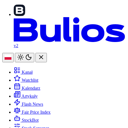
v2
Kanał
Watchlist
Kalendarz
Artykuły
Flash News
Fair Price Index
StockBot