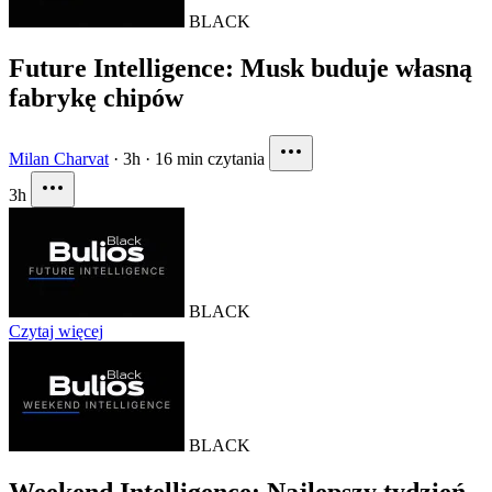
BLACK
Future Intelligence: Musk buduje własną
fabrykę chipów
Milan Charvat
·
3h
·
16 min czytania
3h
BLACK
Czytaj więcej
BLACK
Weekend Intelligence: Najlepszy tydzień