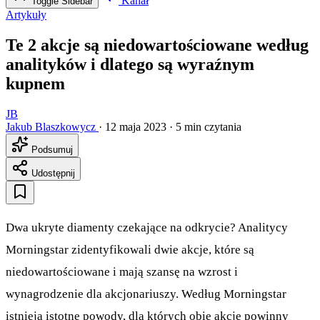
Kanał
Toggle Sidebar
Artykuły
Te 2 akcje są niedowartościowane według
analityków i dlatego są wyraźnym
kupnem
JB
Jakub Blaszkowycz
·
12 maja 2023
·
5 min czytania
Podsumuj
Udostępnij
Dwa ukryte diamenty czekające na odkrycie? Analitycy
Morningstar zidentyfikowali dwie akcje, które są
niedowartościowane i mają szansę na wzrost i
wynagrodzenie dla akcjonariuszy. Według Morningstar
istnieją istotne powody, dla których obie akcje powinny