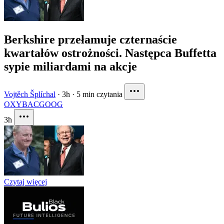
Berkshire przełamuje czternaście
kwartałów ostrożności. Następca Buffetta
sypie miliardami na akcje
Vojtěch Šplíchal
·
3h
·
5 min czytania
OXY
BAC
GOOG
3h
Czytaj więcej