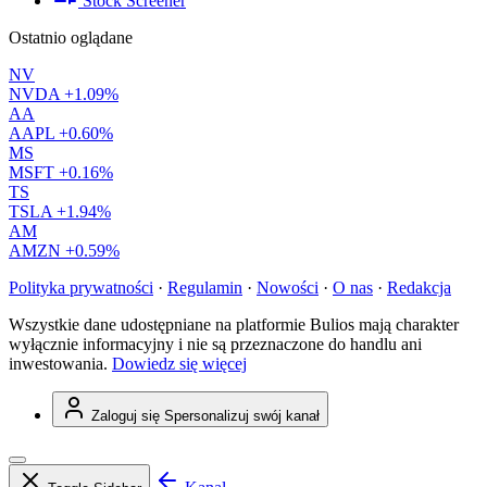
Stock Screener
Ostatnio oglądane
NV
NVDA
+1.09%
AA
AAPL
+0.60%
MS
MSFT
+0.16%
TS
TSLA
+1.94%
AM
AMZN
+0.59%
Polityka prywatności
·
Regulamin
·
Nowości
·
O nas
·
Redakcja
Wszystkie dane udostępniane na platformie Bulios mają charakter
wyłącznie informacyjny i nie są przeznaczone do handlu ani
inwestowania.
Dowiedz się więcej
Zaloguj się
Spersonalizuj swój kanał