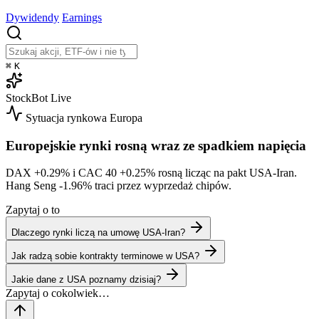
Dywidendy
Earnings
⌘
K
StockBot
Live
Sytuacja rynkowa
Europa
Europejskie rynki rosną wraz ze spadkiem napięcia
DAX
+0.29%
i CAC 40
+0.25%
rosną licząc na pakt USA-Iran.
Hang Seng
-1.96%
traci przez wyprzedaż chipów.
Zapytaj o to
Dlaczego rynki liczą na umowę USA-Iran?
Jak radzą sobie kontrakty terminowe w USA?
Jakie dane z USA poznamy dzisiaj?