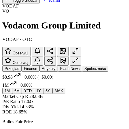
Kanał
Toggle Sidebar
VODAF
VO
Vodacom Group Limited
VODAF · OTC
Obserwuj
Obserwuj
Przegląd
Finanse
Artykuły
Flash News
Społeczność
$8.98
+0.00%
(+$0.00)
1M
+0.00%
1M
6M
YTD
1Y
5Y
MAX
Market Cap
R 282.8B
P/E Ratio
17.04x
Div. Yield
4.33%
ROE
18.65%
Bulios Fair Price