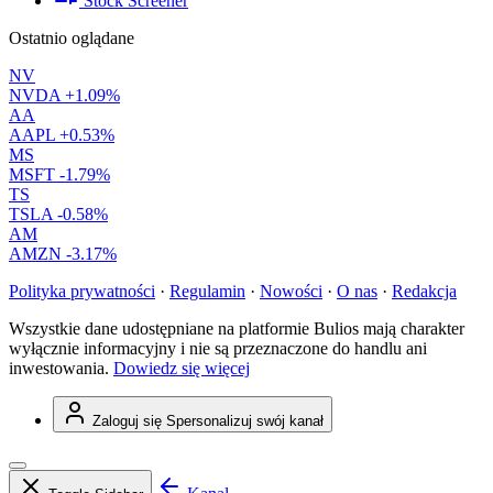
Stock Screener
Ostatnio oglądane
NV
NVDA
+1.09%
AA
AAPL
+0.53%
MS
MSFT
-1.79%
TS
TSLA
-0.58%
AM
AMZN
-3.17%
Polityka prywatności
·
Regulamin
·
Nowości
·
O nas
·
Redakcja
Wszystkie dane udostępniane na platformie Bulios mają charakter
wyłącznie informacyjny i nie są przeznaczone do handlu ani
inwestowania.
Dowiedz się więcej
Zaloguj się
Spersonalizuj swój kanał