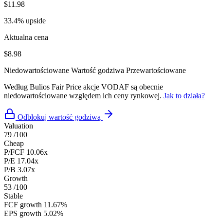
$11.98
33.4% upside
Aktualna cena
$8.98
Niedowartościowane
Wartość godziwa
Przewartościowane
Według Bulios Fair Price akcje VODAF są obecnie
niedowartościowane względem ich ceny rynkowej.
Jak to działa?
Odblokuj wartość godziwą
Valuation
79
/100
Cheap
P/FCF
10.06x
P/E
17.04x
P/B
3.07x
Growth
53
/100
Stable
FCF growth
11.67%
EPS growth
5.02%