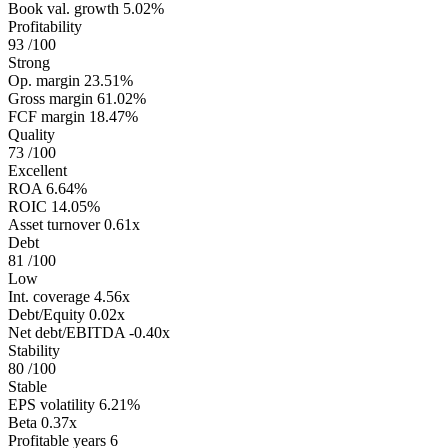
Book val. growth
5.02%
Profitability
93
/100
Strong
Op. margin
23.51%
Gross margin
61.02%
FCF margin
18.47%
Quality
73
/100
Excellent
ROA
6.64%
ROIC
14.05%
Asset turnover
0.61x
Debt
81
/100
Low
Int. coverage
4.56x
Debt/Equity
0.02x
Net debt/EBITDA
-0.40x
Stability
80
/100
Stable
EPS volatility
6.21%
Beta
0.37x
Profitable years
6