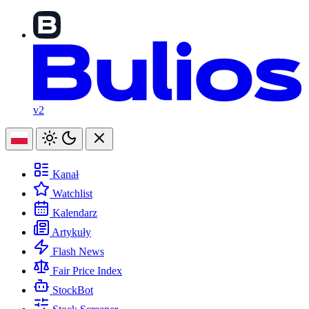
v2
Kanał
Watchlist
Kalendarz
Artykuły
Flash News
Fair Price Index
StockBot