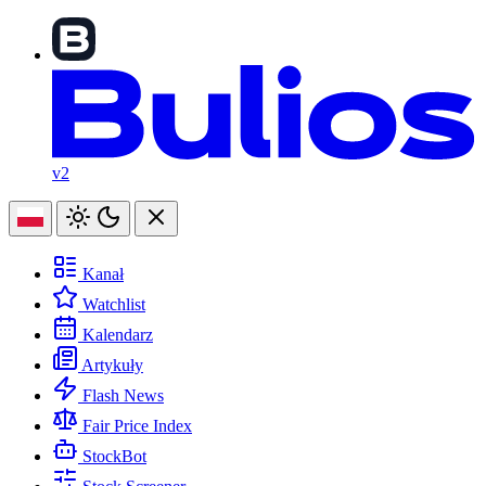
v2
Kanał
Watchlist
Kalendarz
Artykuły
Flash News
Fair Price Index
StockBot