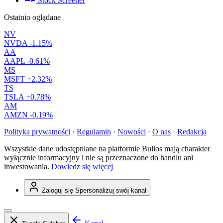
Stock Screener
Ostatnio oglądane
NV
NVDA
-1.15%
AA
AAPL
-0.61%
MS
MSFT
+2.32%
TS
TSLA
+0.78%
AM
AMZN
-0.19%
Polityka prywatności
·
Regulamin
·
Nowości
·
O nas
·
Redakcja
Wszystkie dane udostępniane na platformie Bulios mają charakter
wyłącznie informacyjny i nie są przeznaczone do handlu ani
inwestowania.
Dowiedz się więcej
Zaloguj się
Spersonalizuj swój kanał