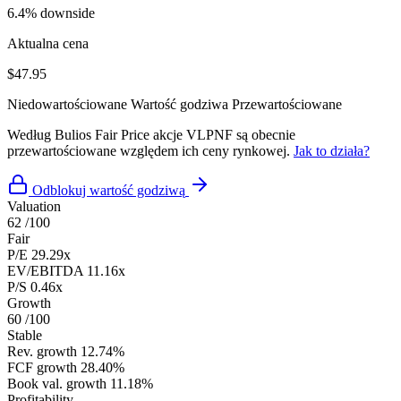
6.4% downside
Aktualna cena
$47.95
Niedowartościowane
Wartość godziwa
Przewartościowane
Według Bulios Fair Price akcje VLPNF są obecnie
przewartościowane względem ich ceny rynkowej.
Jak to działa?
Odblokuj wartość godziwą
Valuation
62
/100
Fair
P/E
29.29x
EV/EBITDA
11.16x
P/S
0.46x
Growth
60
/100
Stable
Rev. growth
12.74%
FCF growth
28.40%
Book val. growth
11.18%
Profitability