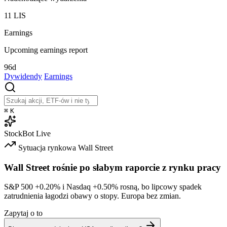
11
LIS
Earnings
Upcoming earnings report
96d
Dywidendy
Earnings
⌘
K
StockBot
Live
Sytuacja rynkowa
Wall Street
Wall Street rośnie po słabym raporcie z rynku pracy
S&P 500
+0.20%
i Nasdaq
+0.50%
rosną, bo lipcowy spadek
zatrudnienia łagodzi obawy o stopy. Europa bez zmian.
Zapytaj o to