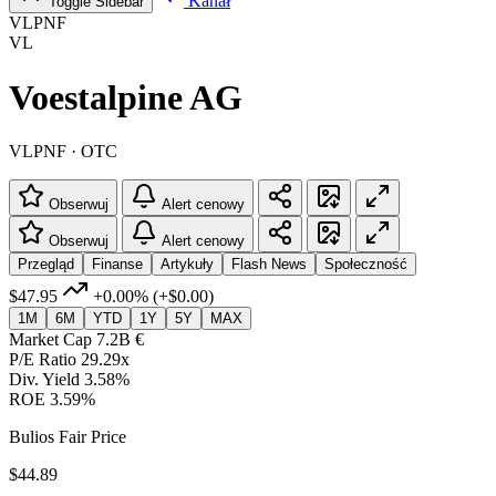
Kanał
Toggle Sidebar
VLPNF
VL
Voestalpine AG
VLPNF · OTC
Obserwuj
Alert cenowy
Obserwuj
Alert cenowy
Przegląd
Finanse
Artykuły
Flash News
Społeczność
$47.95
+0.00%
(+$0.00)
1M
6M
YTD
1Y
5Y
MAX
Market Cap
7.2B €
P/E Ratio
29.29x
Div. Yield
3.58%
ROE
3.59%
Bulios Fair Price
$44.89