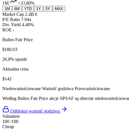
1M
+33.80%
1M
6M
YTD
1Y
5Y
MAX
Market Cap
2.4B €
P/E Ratio
7.94x
Div. Yield
4.40%
ROE
-
Bulios Fair Price
$180.03
26.8% upside
Aktualna cena
$142
Niedowartościowane
Wartość godziwa
Przewartościowane
Według Bulios Fair Price akcje SPSAF są obecnie niedowartościow
Odblokuj wartość godziwą
Valuation
100
/100
Cheap