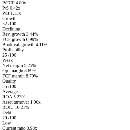
P/FCF
4.80x
P/S
0.42x
P/B
1.13x
Growth
32
/100
Declining
Rev. growth
3.44%
FCF growth
6.99%
Book val. growth
4.11%
Profitability
25
/100
Weak
Net margin
5.25%
Op. margin
8.69%
FCF margin
8.70%
Quality
55
/100
Average
ROA
5.23%
Asset turnover
1.00x
ROIC
10.21%
Debt
70
/100
Low
Current ratio
0.93x