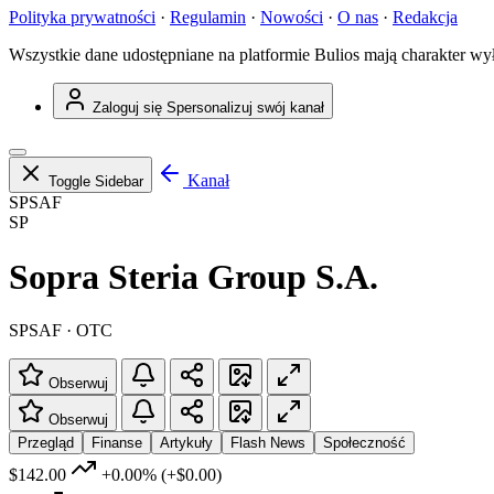
Polityka prywatności
·
Regulamin
·
Nowości
·
O nas
·
Redakcja
Wszystkie dane udostępniane na platformie Bulios mają charakter wy
Zaloguj się
Spersonalizuj swój kanał
Kanał
Toggle Sidebar
SPSAF
SP
Sopra Steria Group S.A.
SPSAF · OTC
Obserwuj
Obserwuj
Przegląd
Finanse
Artykuły
Flash News
Społeczność
$142.00
+0.00%
(+$0.00)