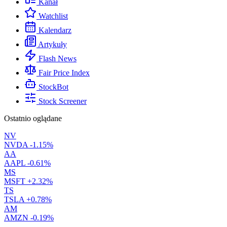
Kanał
Watchlist
Kalendarz
Artykuły
Flash News
Fair Price Index
StockBot
Stock Screener
Ostatnio oglądane
NV
NVDA
-1.15%
AA
AAPL
-0.61%
MS
MSFT
+2.32%
TS
TSLA
+0.78%
AM
AMZN
-0.19%