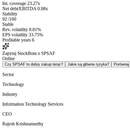
Int. coverage
23.27x
Net debt/EBITDA
0.98x
Stability
92
/100
Stable
Rev. volatility
8.81%
EPS volatility
33.75%
Profitable years
6
Zapytaj StockBota o SPSAF
Online
Czy SPSAF to dobry zakup teraz?
Jakie są główne ryzyka?
Porówna
Sector
Technology
Industry
Information Technology Services
CEO
Rajesh Krishnamurthy