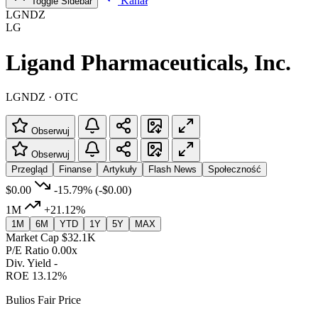
Kanał
Toggle Sidebar
LGNDZ
LG
Ligand Pharmaceuticals, Inc.
LGNDZ · OTC
Obserwuj
Obserwuj
Przegląd
Finanse
Artykuły
Flash News
Społeczność
$0.00
-15.79%
(-$0.00)
1M
+21.12%
1M
6M
YTD
1Y
5Y
MAX
Market Cap
$32.1K
P/E Ratio
0.00x
Div. Yield
-
ROE
13.12%
Bulios Fair Price