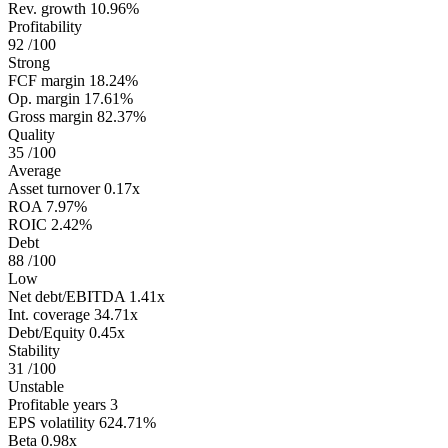
Rev. growth
10.96%
Profitability
92
/100
Strong
FCF margin
18.24%
Op. margin
17.61%
Gross margin
82.37%
Quality
35
/100
Average
Asset turnover
0.17x
ROA
7.97%
ROIC
2.42%
Debt
88
/100
Low
Net debt/EBITDA
1.41x
Int. coverage
34.71x
Debt/Equity
0.45x
Stability
31
/100
Unstable
Profitable years
3
EPS volatility
624.71%
Beta
0.98x