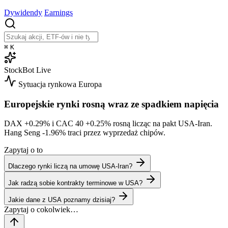
Dywidendy
Earnings
⌘
K
StockBot
Live
Sytuacja rynkowa
Europa
Europejskie rynki rosną wraz ze spadkiem napięcia
DAX
+0.29%
i CAC 40
+0.25%
rosną licząc na pakt USA-Iran.
Hang Seng
-1.96%
traci przez wyprzedaż chipów.
Zapytaj o to
Dlaczego rynki liczą na umowę USA-Iran?
Jak radzą sobie kontrakty terminowe w USA?
Jakie dane z USA poznamy dzisiaj?