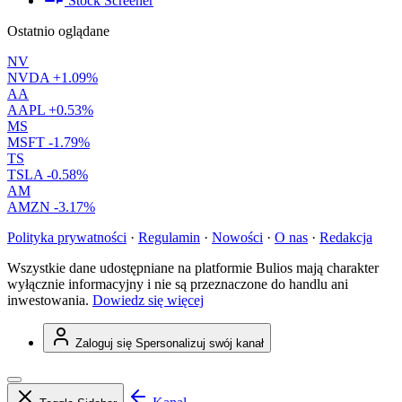
Stock Screener
Ostatnio oglądane
NV
NVDA
+1.09%
AA
AAPL
+0.53%
MS
MSFT
-1.79%
TS
TSLA
-0.58%
AM
AMZN
-3.17%
Polityka prywatności
·
Regulamin
·
Nowości
·
O nas
·
Redakcja
Wszystkie dane udostępniane na platformie Bulios mają charakter
wyłącznie informacyjny i nie są przeznaczone do handlu ani
inwestowania.
Dowiedz się więcej
Zaloguj się
Spersonalizuj swój kanał