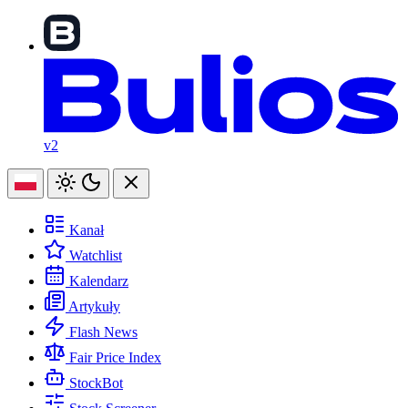
v2
Kanał
Watchlist
Kalendarz
Artykuły
Flash News
Fair Price Index
StockBot