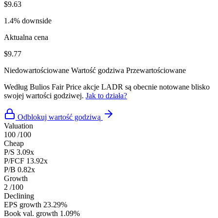
$9.63
1.4% downside
Aktualna cena
$9.77
Niedowartościowane
Wartość godziwa
Przewartościowane
Według Bulios Fair Price akcje LADR są obecnie notowane blisko
swojej wartości godziwej.
Jak to działa?
Odblokuj wartość godziwą
Valuation
100
/100
Cheap
P/S
3.09x
P/FCF
13.92x
P/B
0.82x
Growth
2
/100
Declining
EPS growth
23.29%
Book val. growth
1.09%