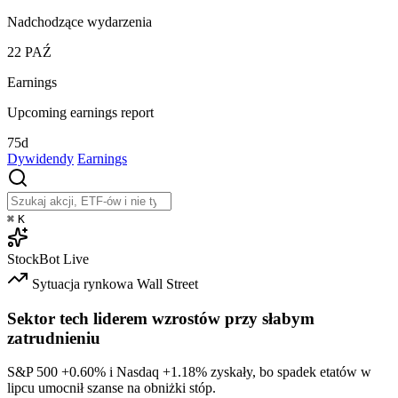
Nadchodzące wydarzenia
22
PAŹ
Earnings
Upcoming earnings report
75d
Dywidendy
Earnings
⌘
K
StockBot
Live
Sytuacja rynkowa
Wall Street
Sektor tech liderem wzrostów przy słabym
zatrudnieniu
S&P 500
+0.60%
i Nasdaq
+1.18%
zyskały, bo spadek etatów w
lipcu umocnił szanse na obniżki stóp.