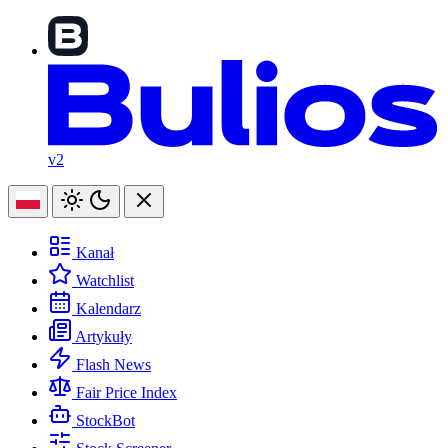
v2
Kanał
Watchlist
Kalendarz
Artykuły
Flash News
Fair Price Index
StockBot