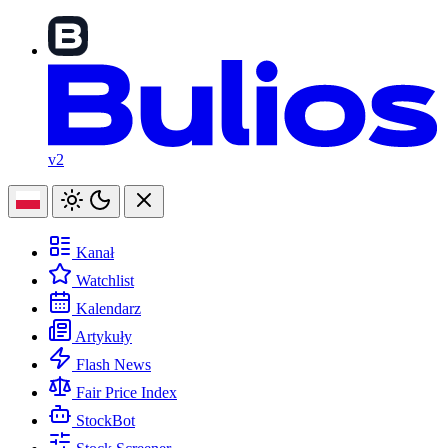
v2
Kanał
Watchlist
Kalendarz
Artykuły
Flash News
Fair Price Index
StockBot