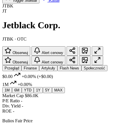
Kanał
Toggle Sidebar
JTBK
JT
Jetblack Corp.
JTBK · OTC
Obserwuj
Alert cenowy
Obserwuj
Alert cenowy
Przegląd
Finanse
Artykuły
Flash News
Społeczność
$0.00
+0.00%
(+$0.00)
1M
+0.00%
1M
6M
YTD
1Y
5Y
MAX
Market Cap
$86.0K
P/E Ratio
-
Div. Yield
-
ROE
-
Bulios Fair Price