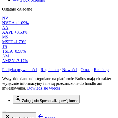
Stock Screener
Ostatnio oglądane
NV
NVDA
+1.09%
AA
AAPL
+0.53%
MS
MSFT
-1.79%
TS
TSLA
-0.58%
AM
AMZN
-3.17%
Polityka prywatności
·
Regulamin
·
Nowości
·
O nas
·
Redakcja
Wszystkie dane udostępniane na platformie Bulios mają charakter
wyłącznie informacyjny i nie są przeznaczone do handlu ani
inwestowania.
Dowiedz się więcej
Zaloguj się
Spersonalizuj swój kanał