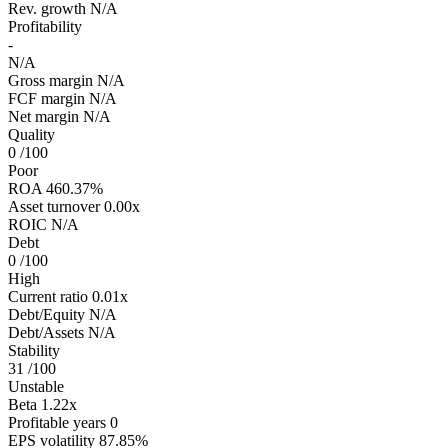
Rev. growth
N/A
Profitability
-
N/A
Gross margin
N/A
FCF margin
N/A
Net margin
N/A
Quality
0
/100
Poor
ROA
460.37%
Asset turnover
0.00x
ROIC
N/A
Debt
0
/100
High
Current ratio
0.01x
Debt/Equity
N/A
Debt/Assets
N/A
Stability
31
/100
Unstable
Beta
1.22x
Profitable years
0
EPS volatility
87.85%