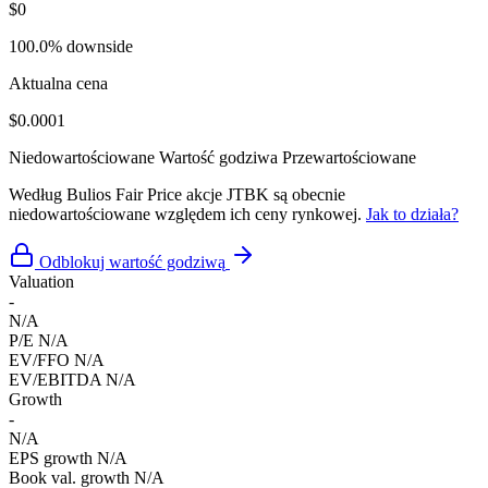
$0
100.0% downside
Aktualna cena
$0.0001
Niedowartościowane
Wartość godziwa
Przewartościowane
Według Bulios Fair Price akcje JTBK są obecnie
niedowartościowane względem ich ceny rynkowej.
Jak to działa?
Odblokuj wartość godziwą
Valuation
-
N/A
P/E
N/A
EV/FFO
N/A
EV/EBITDA
N/A
Growth
-
N/A
EPS growth
N/A
Book val. growth
N/A