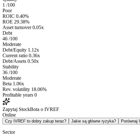
1
/100
Poor
ROIC
0.40%
ROE
29.38%
Asset turnover
0.05x
Debt
46
/100
Moderate
Debt/Equity
1.12x
Current ratio
0.36x
Debt/Assets
0.50x
Stability
36
/100
Moderate
Beta
1.06x
Rev. volatility
18.06%
Profitable years
0
Zapytaj StockBota o IVREF
Online
Czy IVREF to dobry zakup teraz?
Jakie są główne ryzyka?
Porównaj
Sector