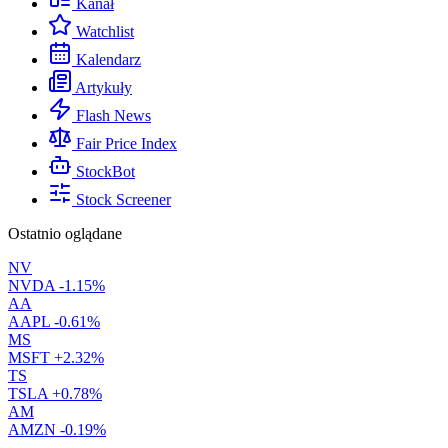
Kanał
Watchlist
Kalendarz
Artykuły
Flash News
Fair Price Index
StockBot
Stock Screener
Ostatnio oglądane
NV
NVDA
-1.15%
AA
AAPL
-0.61%
MS
MSFT
+2.32%
TS
TSLA
+0.78%
AM
AMZN
-0.19%