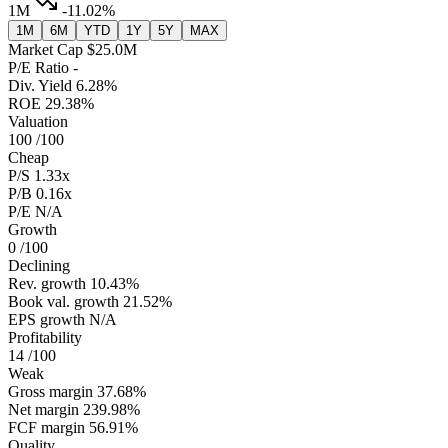
1M
-11.02%
1M
6M
YTD
1Y
5Y
MAX
Market Cap
$25.0M
P/E Ratio
-
Div. Yield
6.28%
ROE
29.38%
Valuation
100
/100
Cheap
P/S
1.33x
P/B
0.16x
P/E
N/A
Growth
0
/100
Declining
Rev. growth
10.43%
Book val. growth
21.52%
EPS growth
N/A
Profitability
14
/100
Weak
Gross margin
37.68%
Net margin
239.98%
FCF margin
56.91%
Quality