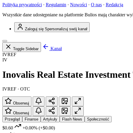
Polityka prywatności
·
Regulamin
·
Nowości
·
O nas
·
Redakcja
Wszystkie dane udostępniane na platformie Bulios mają charakter wy
Zaloguj się
Spersonalizuj swój kanał
Kanał
Toggle Sidebar
IVREF
IV
Inovalis Real Estate Investment
IVREF · OTC
Obserwuj
Obserwuj
Przegląd
Finanse
Artykuły
Flash News
Społeczność
$0.60
+0.00%
(+$0.00)