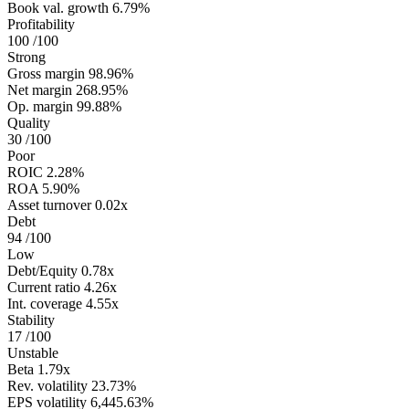
Book val. growth
6.79%
Profitability
100
/100
Strong
Gross margin
98.96%
Net margin
268.95%
Op. margin
99.88%
Quality
30
/100
Poor
ROIC
2.28%
ROA
5.90%
Asset turnover
0.02x
Debt
94
/100
Low
Debt/Equity
0.78x
Current ratio
4.26x
Int. coverage
4.55x
Stability
17
/100
Unstable
Beta
1.79x
Rev. volatility
23.73%
EPS volatility
6,445.63%