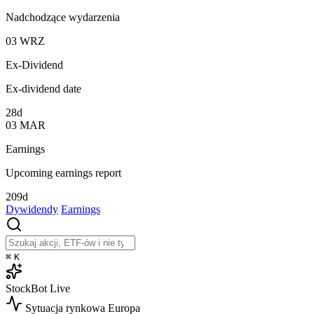
Nadchodzące wydarzenia
03
WRZ
Ex-Dividend
Ex-dividend date
28d
03
MAR
Earnings
Upcoming earnings report
209d
Dywidendy
Earnings
⌘
K
StockBot
Live
Sytuacja rynkowa
Europa