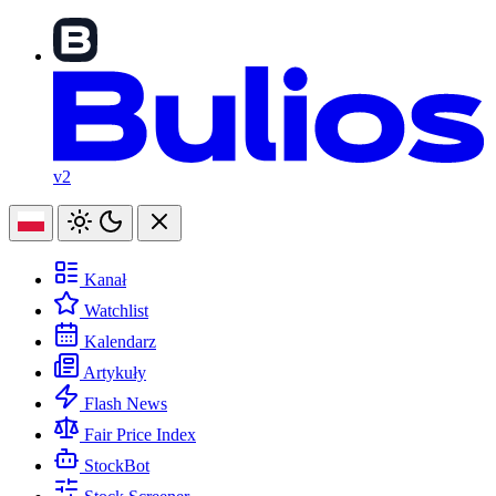
v2
Kanał
Watchlist
Kalendarz
Artykuły
Flash News
Fair Price Index
StockBot