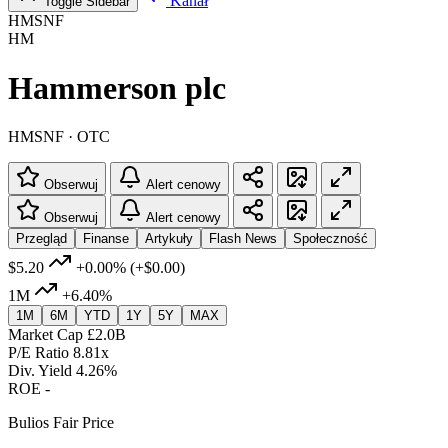
Kanał
Toggle Sidebar
HMSNF
HM
Hammerson plc
HMSNF · OTC
Obserwuj
Alert cenowy
Obserwuj
Alert cenowy
Przegląd
Finanse
Artykuły
Flash News
Społeczność
$5.20
+0.00%
(+$0.00)
1M
+6.40%
1M
6M
YTD
1Y
5Y
MAX
Market Cap
£2.0B
P/E Ratio
8.81x
Div. Yield
4.26%
ROE
-
Bulios Fair Price