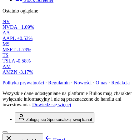
Stock Screener
Ostatnio oglądane
NV
NVDA
+1.09%
AA
AAPL
+0.53%
MS
MSFT
-1.79%
TS
TSLA
-0.58%
AM
AMZN
-3.17%
Polityka prywatności
·
Regulamin
·
Nowości
·
O nas
·
Redakcja
Wszystkie dane udostępniane na platformie Bulios mają charakter
wyłącznie informacyjny i nie są przeznaczone do handlu ani
inwestowania.
Dowiedz się więcej
Zaloguj się
Spersonalizuj swój kanał