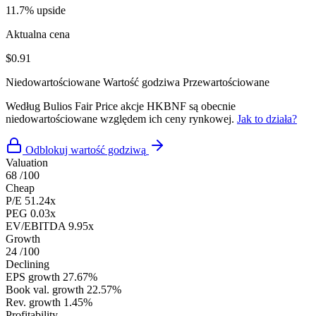
11.7% upside
Aktualna cena
$0.91
Niedowartościowane
Wartość godziwa
Przewartościowane
Według Bulios Fair Price akcje HKBNF są obecnie
niedowartościowane względem ich ceny rynkowej.
Jak to działa?
Odblokuj wartość godziwą
Valuation
68
/100
Cheap
P/E
51.24x
PEG
0.03x
EV/EBITDA
9.95x
Growth
24
/100
Declining
EPS growth
27.67%
Book val. growth
22.57%
Rev. growth
1.45%
Profitability