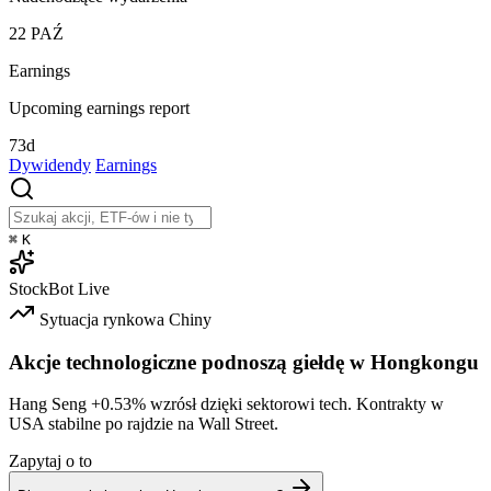
22
PAŹ
Earnings
Upcoming earnings report
73d
Dywidendy
Earnings
⌘
K
StockBot
Live
Sytuacja rynkowa
Chiny
Akcje technologiczne podnoszą giełdę w Hongkongu
Hang Seng
+0.53%
wzrósł dzięki sektorowi tech. Kontrakty w
USA stabilne po rajdzie na Wall Street.
Zapytaj o to