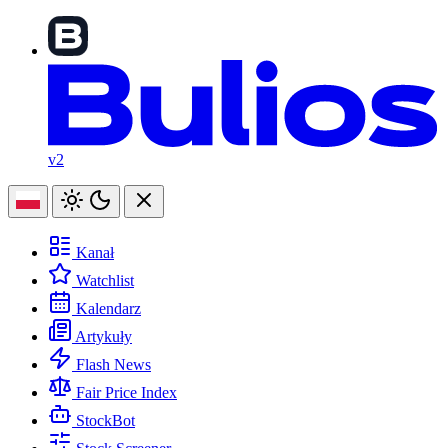
v2
Kanał
Watchlist
Kalendarz
Artykuły
Flash News
Fair Price Index
StockBot