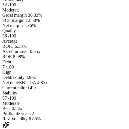
52
/100
Moderate
Gross margin
36.33%
FCF margin
12.58%
Net margin
1.86%
Quality
36
/100
Average
ROIC
6.38%
Asset turnover
0.65x
ROE
8.98%
Debt
7
/100
High
Debt/Equity
4.93x
Net debt/EBITDA
4.85x
Current ratio
0.42x
Stability
57
/100
Moderate
Beta
0.54x
Profitable years
2
Rev. volatility
6.88%