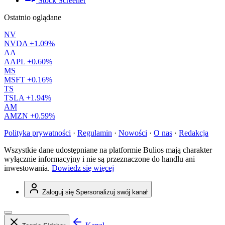
Stock Screener
Ostatnio oglądane
NV
NVDA
+1.09%
AA
AAPL
+0.60%
MS
MSFT
+0.16%
TS
TSLA
+1.94%
AM
AMZN
+0.59%
Polityka prywatności
·
Regulamin
·
Nowości
·
O nas
·
Redakcja
Wszystkie dane udostępniane na platformie Bulios mają charakter
wyłącznie informacyjny i nie są przeznaczone do handlu ani
inwestowania.
Dowiedz się więcej
Zaloguj się
Spersonalizuj swój kanał