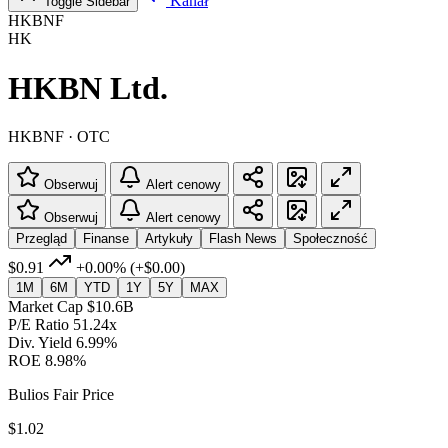
Kanał
Toggle Sidebar
HKBNF
HK
HKBN Ltd.
HKBNF · OTC
Obserwuj
Alert cenowy
Obserwuj
Alert cenowy
Przegląd
Finanse
Artykuły
Flash News
Społeczność
$0.91
+0.00%
(+$0.00)
1M
6M
YTD
1Y
5Y
MAX
Market Cap
$10.6B
P/E Ratio
51.24x
Div. Yield
6.99%
ROE
8.98%
Bulios Fair Price
$1.02