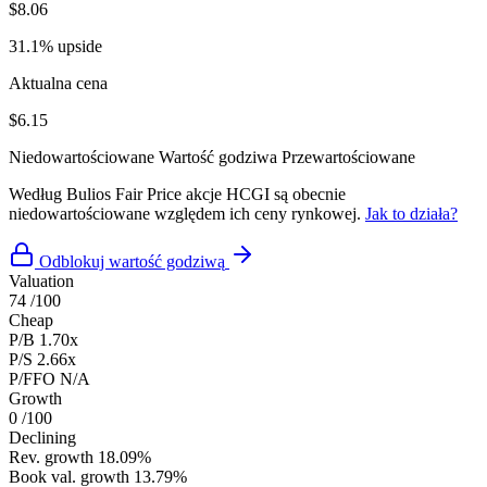
$8.06
31.1% upside
Aktualna cena
$6.15
Niedowartościowane
Wartość godziwa
Przewartościowane
Według Bulios Fair Price akcje HCGI są obecnie
niedowartościowane względem ich ceny rynkowej.
Jak to działa?
Odblokuj wartość godziwą
Valuation
74
/100
Cheap
P/B
1.70x
P/S
2.66x
P/FFO
N/A
Growth
0
/100
Declining
Rev. growth
18.09%
Book val. growth
13.79%