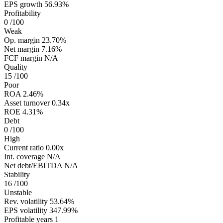
EPS growth
56.93%
Profitability
0
/100
Weak
Op. margin
23.70%
Net margin
7.16%
FCF margin
N/A
Quality
15
/100
Poor
ROA
2.46%
Asset turnover
0.34x
ROE
4.31%
Debt
0
/100
High
Current ratio
0.00x
Int. coverage
N/A
Net debt/EBITDA
N/A
Stability
16
/100
Unstable
Rev. volatility
53.64%
EPS volatility
347.99%
Profitable years
1