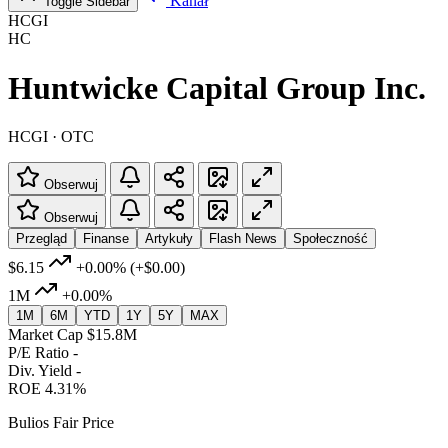
Kanał
Toggle Sidebar
HCGI
HC
Huntwicke Capital Group Inc.
HCGI · OTC
Obserwuj
Obserwuj
Przegląd
Finanse
Artykuły
Flash News
Społeczność
$6.15
+0.00%
(+$0.00)
1M
+0.00%
1M
6M
YTD
1Y
5Y
MAX
Market Cap
$15.8M
P/E Ratio
-
Div. Yield
-
ROE
4.31%
Bulios Fair Price