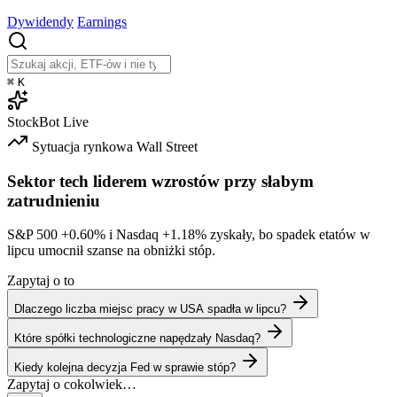
Dywidendy
Earnings
⌘
K
StockBot
Live
Sytuacja rynkowa
Wall Street
Sektor tech liderem wzrostów przy słabym
zatrudnieniu
S&P 500
+0.60%
i Nasdaq
+1.18%
zyskały, bo spadek etatów w
lipcu umocnił szanse na obniżki stóp.
Zapytaj o to
Dlaczego liczba miejsc pracy w USA spadła w lipcu?
Które spółki technologiczne napędzały Nasdaq?
Kiedy kolejna decyzja Fed w sprawie stóp?