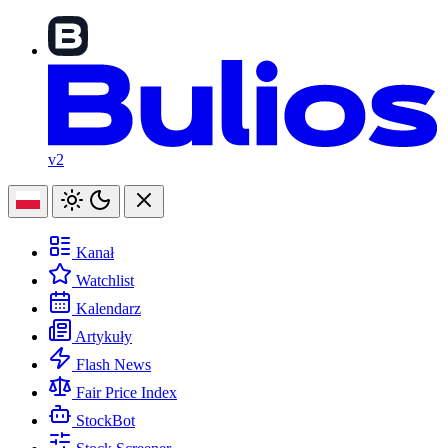
v2
Kanał
Watchlist
Kalendarz
Artykuły
Flash News
Fair Price Index
StockBot