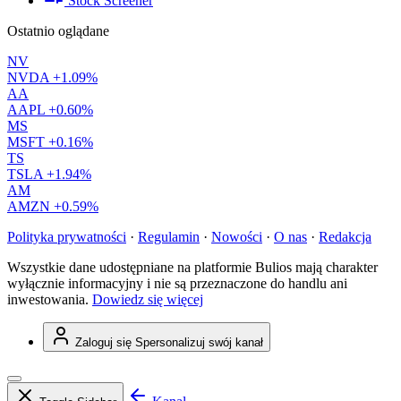
Stock Screener
Ostatnio oglądane
NV
NVDA
+1.09%
AA
AAPL
+0.60%
MS
MSFT
+0.16%
TS
TSLA
+1.94%
AM
AMZN
+0.59%
Polityka prywatności
·
Regulamin
·
Nowości
·
O nas
·
Redakcja
Wszystkie dane udostępniane na platformie Bulios mają charakter
wyłącznie informacyjny i nie są przeznaczone do handlu ani
inwestowania.
Dowiedz się więcej
Zaloguj się
Spersonalizuj swój kanał