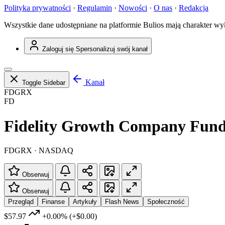
Polityka prywatności
·
Regulamin
·
Nowości
·
O nas
·
Redakcja
Wszystkie dane udostępniane na platformie Bulios mają charakter wy
Zaloguj się
Spersonalizuj swój kanał
Kanał
Toggle Sidebar
FDGRX
FD
Fidelity Growth Company Fund 
FDGRX · NASDAQ
Obserwuj
Obserwuj
Przegląd
Finanse
Artykuły
Flash News
Społeczność
$57.97
+0.00%
(+$0.00)