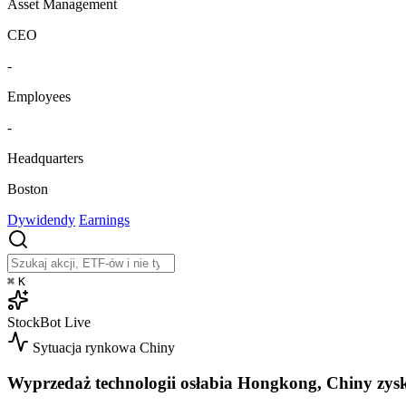
Asset Management
CEO
-
Employees
-
Headquarters
Boston
Dywidendy
Earnings
⌘
K
StockBot
Live
Sytuacja rynkowa
Chiny
Wyprzedaż technologii osłabia Hongkong, Chiny zys