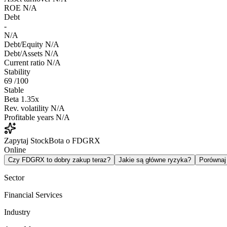
ROE
N/A
Debt
-
N/A
Debt/Equity
N/A
Debt/Assets
N/A
Current ratio
N/A
Stability
69
/100
Stable
Beta
1.35x
Rev. volatility
N/A
Profitable years
N/A
Zapytaj StockBota o FDGRX
Online
Czy FDGRX to dobry zakup teraz?
Jakie są główne ryzyka?
Porówna
Sector
Financial Services
Industry