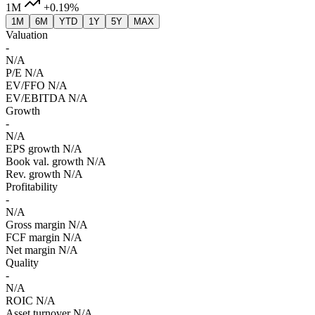
1M
+0.19%
1M
6M
YTD
1Y
5Y
MAX
Valuation
-
N/A
P/E
N/A
EV/FFO
N/A
EV/EBITDA
N/A
Growth
-
N/A
EPS growth
N/A
Book val. growth
N/A
Rev. growth
N/A
Profitability
-
N/A
Gross margin
N/A
FCF margin
N/A
Net margin
N/A
Quality
-
N/A
ROIC
N/A
Asset turnover
N/A