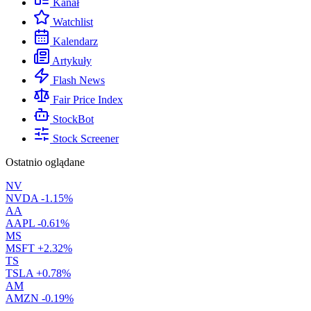
Kanał
Watchlist
Kalendarz
Artykuły
Flash News
Fair Price Index
StockBot
Stock Screener
Ostatnio oglądane
NV
NVDA
-1.15%
AA
AAPL
-0.61%
MS
MSFT
+2.32%
TS
TSLA
+0.78%
AM
AMZN
-0.19%