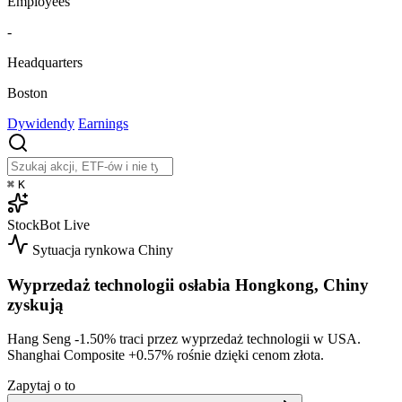
Employees
-
Headquarters
Boston
Dywidendy
Earnings
⌘
K
StockBot
Live
Sytuacja rynkowa
Chiny
Wyprzedaż technologii osłabia Hongkong, Chiny
zyskują
Hang Seng
-1.50%
traci przez wyprzedaż technologii w USA.
Shanghai Composite
+0.57%
rośnie dzięki cenom złota.
Zapytaj o to