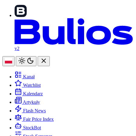
v2
Kanał
Watchlist
Kalendarz
Artykuły
Flash News
Fair Price Index
StockBot