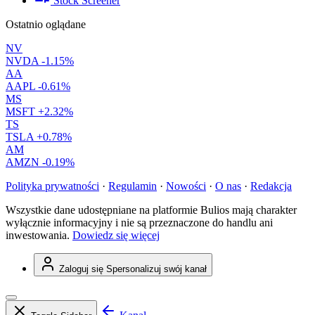
Stock Screener
Ostatnio oglądane
NV
NVDA
-1.15%
AA
AAPL
-0.61%
MS
MSFT
+2.32%
TS
TSLA
+0.78%
AM
AMZN
-0.19%
Polityka prywatności
·
Regulamin
·
Nowości
·
O nas
·
Redakcja
Wszystkie dane udostępniane na platformie Bulios mają charakter
wyłącznie informacyjny i nie są przeznaczone do handlu ani
inwestowania.
Dowiedz się więcej
Zaloguj się
Spersonalizuj swój kanał