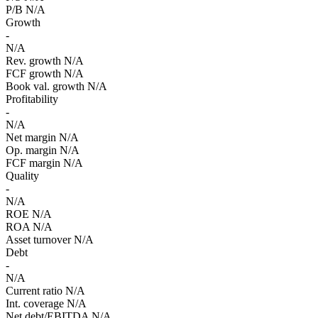
P/B
N/A
Growth
-
N/A
Rev. growth
N/A
FCF growth
N/A
Book val. growth
N/A
Profitability
-
N/A
Net margin
N/A
Op. margin
N/A
FCF margin
N/A
Quality
-
N/A
ROE
N/A
ROA
N/A
Asset turnover
N/A
Debt
-
N/A
Current ratio
N/A
Int. coverage
N/A
Net debt/EBITDA
N/A