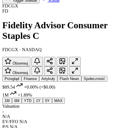
Kanał
Toggle Sidebar
FDCGX
FD
Fidelity Advisor Consumer
Staples C
FDCGX · NASDAQ
Obserwuj
Obserwuj
Przegląd
Finanse
Artykuły
Flash News
Społeczność
$89.54
+0.00%
(+$0.00)
1M
+1.89%
1M
6M
YTD
1Y
5Y
MAX
Valuation
-
N/A
EV/FFO
N/A
P/S
N/A