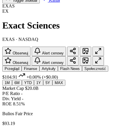
Kanał
Toggle Sidebar
EXAS
EX
Exact Sciences
EXAS · NASDAQ
Obserwuj
Alert cenowy
Obserwuj
Alert cenowy
Przegląd
Finanse
Artykuły
Flash News
Społeczność
$104.91
+0.00%
(+$0.00)
1M
6M
YTD
1Y
5Y
MAX
Market Cap
$20.0B
P/E Ratio
-
Div. Yield
-
ROE
8.51%
Bulios Fair Price
$93.19