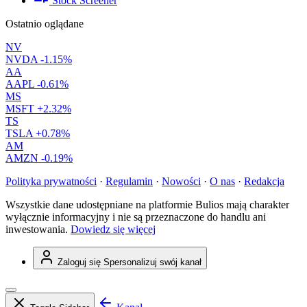
Stock Screener
Ostatnio oglądane
NV
NVDA
-1.15%
AA
AAPL
-0.61%
MS
MSFT
+2.32%
TS
TSLA
+0.78%
AM
AMZN
-0.19%
Polityka prywatności
·
Regulamin
·
Nowości
·
O nas
·
Redakcja
Wszystkie dane udostępniane na platformie Bulios mają charakter
wyłącznie informacyjny i nie są przeznaczone do handlu ani
inwestowania.
Dowiedz się więcej
Zaloguj się
Spersonalizuj swój kanał