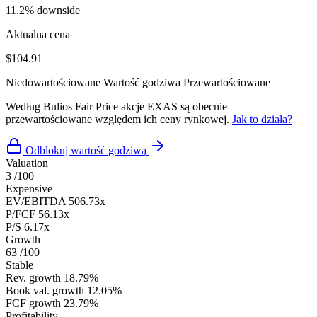
11.2% downside
Aktualna cena
$104.91
Niedowartościowane
Wartość godziwa
Przewartościowane
Według Bulios Fair Price akcje EXAS są obecnie
przewartościowane względem ich ceny rynkowej.
Jak to działa?
Odblokuj wartość godziwą
Valuation
3
/100
Expensive
EV/EBITDA
506.73x
P/FCF
56.13x
P/S
6.17x
Growth
63
/100
Stable
Rev. growth
18.79%
Book val. growth
12.05%
FCF growth
23.79%
Profitability