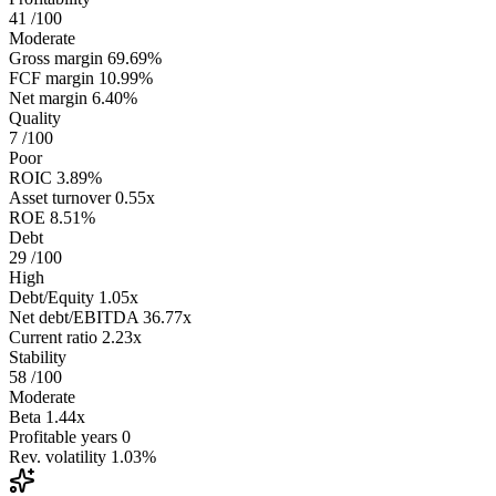
41
/100
Moderate
Gross margin
69.69%
FCF margin
10.99%
Net margin
6.40%
Quality
7
/100
Poor
ROIC
3.89%
Asset turnover
0.55x
ROE
8.51%
Debt
29
/100
High
Debt/Equity
1.05x
Net debt/EBITDA
36.77x
Current ratio
2.23x
Stability
58
/100
Moderate
Beta
1.44x
Profitable years
0
Rev. volatility
1.03%