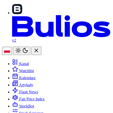
v2
Kanał
Watchlist
Kalendarz
Artykuły
Flash News
Fair Price Index
StockBot