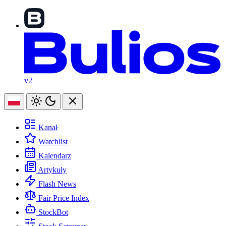
v2
Kanał
Watchlist
Kalendarz
Artykuły
Flash News
Fair Price Index
StockBot