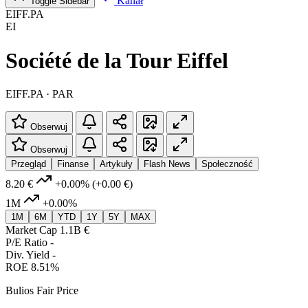
Kanał
Toggle Sidebar
EIFF.PA
EI
Société de la Tour Eiffel
EIFF.PA · PAR
Obserwuj
Obserwuj
Przegląd
Finanse
Artykuły
Flash News
Społeczność
8.20 €
+0.00%
(+0.00 €)
1M
+0.00%
1M
6M
YTD
1Y
5Y
MAX
Market Cap
1.1B €
P/E Ratio
-
Div. Yield
-
ROE
8.51%
Bulios Fair Price