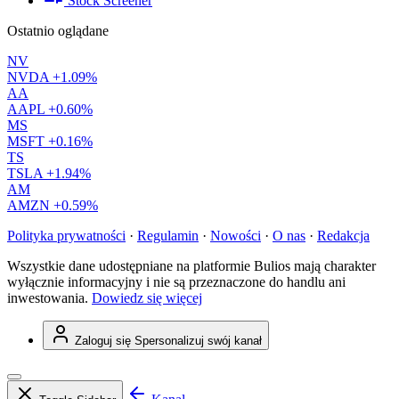
Stock Screener
Ostatnio oglądane
NV
NVDA
+1.09%
AA
AAPL
+0.60%
MS
MSFT
+0.16%
TS
TSLA
+1.94%
AM
AMZN
+0.59%
Polityka prywatności
·
Regulamin
·
Nowości
·
O nas
·
Redakcja
Wszystkie dane udostępniane na platformie Bulios mają charakter
wyłącznie informacyjny i nie są przeznaczone do handlu ani
inwestowania.
Dowiedz się więcej
Zaloguj się
Spersonalizuj swój kanał