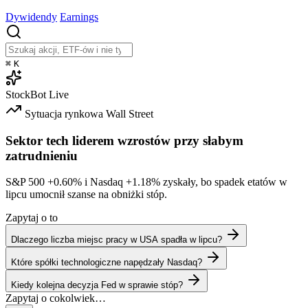
Dywidendy
Earnings
⌘
K
StockBot
Live
Sytuacja rynkowa
Wall Street
Sektor tech liderem wzrostów przy słabym
zatrudnieniu
S&P 500
+0.60%
i Nasdaq
+1.18%
zyskały, bo spadek etatów w
lipcu umocnił szanse na obniżki stóp.
Zapytaj o to
Dlaczego liczba miejsc pracy w USA spadła w lipcu?
Które spółki technologiczne napędzały Nasdaq?
Kiedy kolejna decyzja Fed w sprawie stóp?