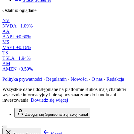
Stock Screener
Ostatnio oglądane
NV
NVDA
+1.09%
AA
AAPL
+0.60%
MS
MSFT
+0.16%
TS
TSLA
+1.94%
AM
AMZN
+0.59%
Polityka prywatności
·
Regulamin
·
Nowości
·
O nas
·
Redakcja
Wszystkie dane udostępniane na platformie Bulios mają charakter
wyłącznie informacyjny i nie są przeznaczone do handlu ani
inwestowania.
Dowiedz się więcej
Zaloguj się
Spersonalizuj swój kanał