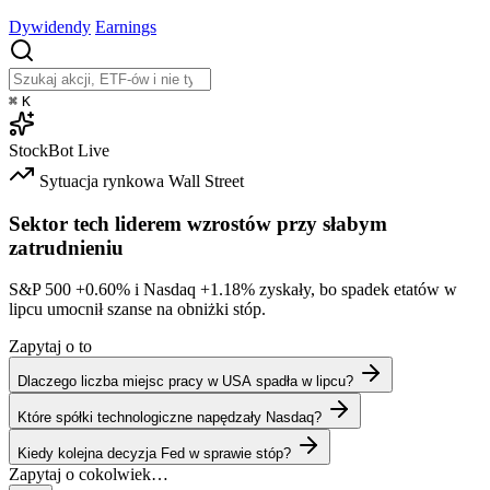
Dywidendy
Earnings
⌘
K
StockBot
Live
Sytuacja rynkowa
Wall Street
Sektor tech liderem wzrostów przy słabym
zatrudnieniu
S&P 500
+0.60%
i Nasdaq
+1.18%
zyskały, bo spadek etatów w
lipcu umocnił szanse na obniżki stóp.
Zapytaj o to
Dlaczego liczba miejsc pracy w USA spadła w lipcu?
Które spółki technologiczne napędzały Nasdaq?
Kiedy kolejna decyzja Fed w sprawie stóp?