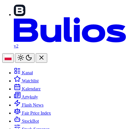
v2
Kanał
Watchlist
Kalendarz
Artykuły
Flash News
Fair Price Index
StockBot