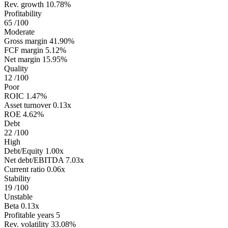
Rev. growth
10.78%
Profitability
65
/100
Moderate
Gross margin
41.90%
FCF margin
5.12%
Net margin
15.95%
Quality
12
/100
Poor
ROIC
1.47%
Asset turnover
0.13x
ROE
4.62%
Debt
22
/100
High
Debt/Equity
1.00x
Net debt/EBITDA
7.03x
Current ratio
0.06x
Stability
19
/100
Unstable
Beta
0.13x
Profitable years
5
Rev. volatility
33.08%