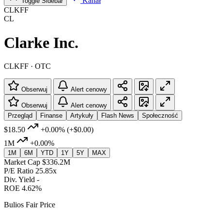
Kanał
Toggle Sidebar
CLKFF
CL
Clarke Inc.
CLKFF · OTC
Obserwuj
Alert cenowy
Obserwuj
Alert cenowy
Przegląd
Finanse
Artykuły
Flash News
Społeczność
$18.50
+0.00%
(+$0.00)
1M
+0.00%
1M
6M
YTD
1Y
5Y
MAX
Market Cap
$336.2M
P/E Ratio
25.85x
Div. Yield
-
ROE
4.62%
Bulios Fair Price