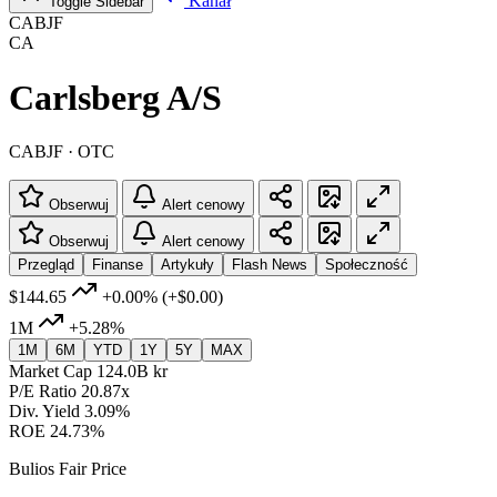
Kanał
Toggle Sidebar
CABJF
CA
Carlsberg A/S
CABJF · OTC
Obserwuj
Alert cenowy
Obserwuj
Alert cenowy
Przegląd
Finanse
Artykuły
Flash News
Społeczność
$144.65
+0.00%
(+$0.00)
1M
+5.28%
1M
6M
YTD
1Y
5Y
MAX
Market Cap
124.0B kr
P/E Ratio
20.87x
Div. Yield
3.09%
ROE
24.73%
Bulios Fair Price