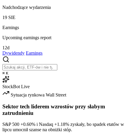
Nadchodzące wydarzenia
19
SIE
Earnings
Upcoming earnings report
12d
Dywidendy
Earnings
⌘
K
StockBot
Live
Sytuacja rynkowa
Wall Street
Sektor tech liderem wzrostów przy słabym
zatrudnieniu
S&P 500
+0.60%
i Nasdaq
+1.18%
zyskały, bo spadek etatów w
lipcu umocnił szanse na obniżki stóp.