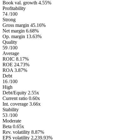
Book val. growth
4.55%
Profitability
74
/100
Strong
Gross margin
45.16%
Net margin
6.68%
Op. margin
13.63%
Quality
59
/100
Average
ROIC
8.17%
ROE
24.73%
ROA
3.87%
Debt
16
/100
High
Debt/Equity
2.55x
Current ratio
0.60x
Int. coverage
3.66x
Stability
53
/100
Moderate
Beta
0.65x
Rev. volatility
8.87%
EPS volatility
2,239.93%