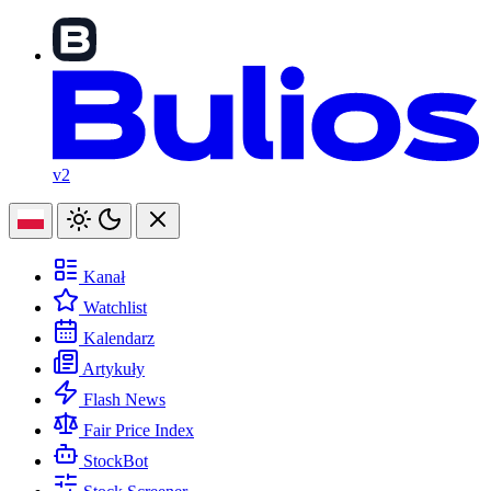
v2
Kanał
Watchlist
Kalendarz
Artykuły
Flash News
Fair Price Index
StockBot