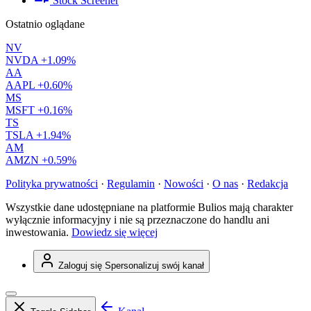
Stock Screener
Ostatnio oglądane
NV
NVDA
+1.09%
AA
AAPL
+0.60%
MS
MSFT
+0.16%
TS
TSLA
+1.94%
AM
AMZN
+0.59%
Polityka prywatności
·
Regulamin
·
Nowości
·
O nas
·
Redakcja
Wszystkie dane udostępniane na platformie Bulios mają charakter
wyłącznie informacyjny i nie są przeznaczone do handlu ani
inwestowania.
Dowiedz się więcej
Zaloguj się
Spersonalizuj swój kanał