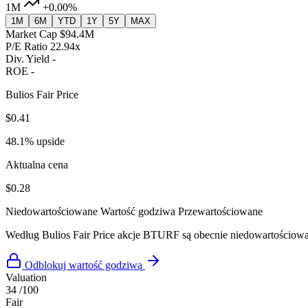
1M
+0.00%
1M
6M
YTD
1Y
5Y
MAX
Market Cap
$94.4M
P/E Ratio
22.94x
Div. Yield
-
ROE
-
Bulios Fair Price
$0.41
48.1% upside
Aktualna cena
$0.28
Niedowartościowane
Wartość godziwa
Przewartościowane
Według Bulios Fair Price akcje BTURF są obecnie niedowartościow
Odblokuj wartość godziwą
Valuation
34
/100
Fair