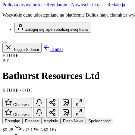
Polityka prywatności
·
Regulamin
·
Nowości
·
O nas
·
Redakcja
Wszystkie dane udostępniane na platformie Bulios mają charakter wy
Zaloguj się
Spersonalizuj swój kanał
Kanał
Toggle Sidebar
BTURF
BT
Bathurst Resources Ltd
BTURF · OTC
Obserwuj
Obserwuj
Przegląd
Finanse
Artykuły
Flash News
Społeczność
$0.28
-37.13%
(-$0.16)