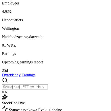
Employees
4,923
Headquarters
Wellington
Nadchodzące wydarzenia
01
WRZ
Earnings
Upcoming earnings report
25d
Dywidendy
Earnings
⌘
K
StockBot
Live
Sytuacja rynkowa
Rynki globalne