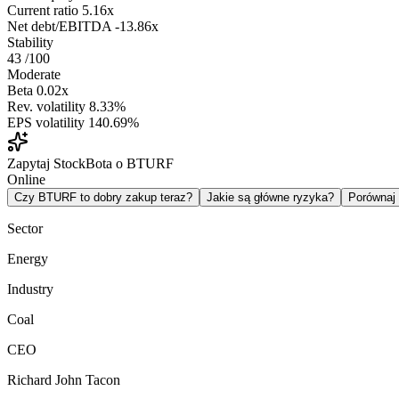
Current ratio
5.16x
Net debt/EBITDA
-13.86x
Stability
43
/100
Moderate
Beta
0.02x
Rev. volatility
8.33%
EPS volatility
140.69%
Zapytaj StockBota o BTURF
Online
Czy BTURF to dobry zakup teraz?
Jakie są główne ryzyka?
Porówna
Sector
Energy
Industry
Coal
CEO
Richard John Tacon