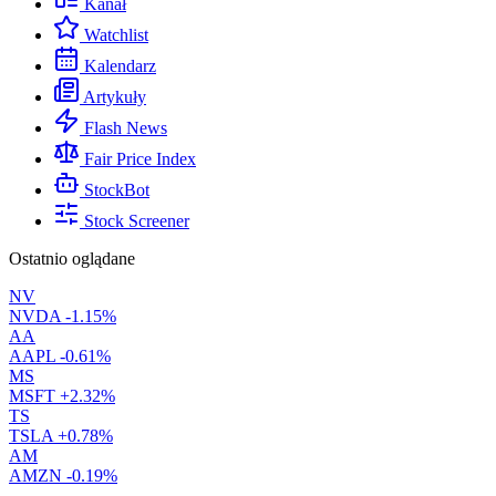
Kanał
Watchlist
Kalendarz
Artykuły
Flash News
Fair Price Index
StockBot
Stock Screener
Ostatnio oglądane
NV
NVDA
-1.15%
AA
AAPL
-0.61%
MS
MSFT
+2.32%
TS
TSLA
+0.78%
AM
AMZN
-0.19%