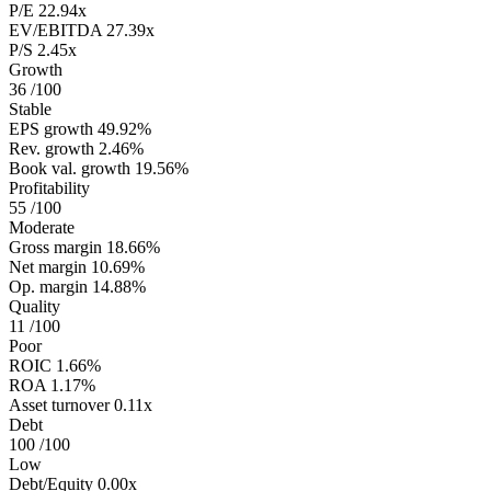
P/E
22.94x
EV/EBITDA
27.39x
P/S
2.45x
Growth
36
/100
Stable
EPS growth
49.92%
Rev. growth
2.46%
Book val. growth
19.56%
Profitability
55
/100
Moderate
Gross margin
18.66%
Net margin
10.69%
Op. margin
14.88%
Quality
11
/100
Poor
ROIC
1.66%
ROA
1.17%
Asset turnover
0.11x
Debt
100
/100
Low
Debt/Equity
0.00x