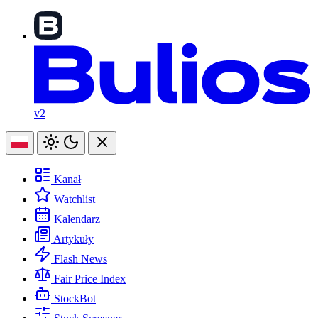
v2
Kanał
Watchlist
Kalendarz
Artykuły
Flash News
Fair Price Index
StockBot