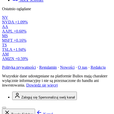
Stock Screener
Ostatnio oglądane
NV
NVDA
+1.09%
AA
AAPL
+0.60%
MS
MSFT
+0.16%
TS
TSLA
+1.94%
AM
AMZN
+0.59%
Polityka prywatności
·
Regulamin
·
Nowości
·
O nas
·
Redakcja
Wszystkie dane udostępniane na platformie Bulios mają charakter
wyłącznie informacyjny i nie są przeznaczone do handlu ani
inwestowania.
Dowiedz się więcej
Zaloguj się
Spersonalizuj swój kanał