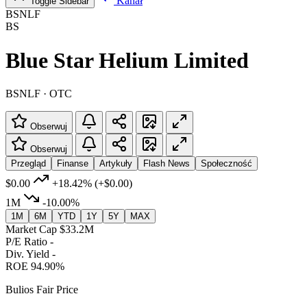
Kanał
Toggle Sidebar
BSNLF
BS
Blue Star Helium Limited
BSNLF · OTC
Obserwuj
Obserwuj
Przegląd
Finanse
Artykuły
Flash News
Społeczność
$0.00
+18.42%
(+$0.00)
1M
-10.00%
1M
6M
YTD
1Y
5Y
MAX
Market Cap
$33.2M
P/E Ratio
-
Div. Yield
-
ROE
94.90%
Bulios Fair Price