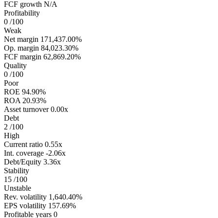
FCF growth
N/A
Profitability
0
/100
Weak
Net margin
171,437.00%
Op. margin
84,023.30%
FCF margin
62,869.20%
Quality
0
/100
Poor
ROE
94.90%
ROA
20.93%
Asset turnover
0.00x
Debt
2
/100
High
Current ratio
0.55x
Int. coverage
-2.06x
Debt/Equity
3.36x
Stability
15
/100
Unstable
Rev. volatility
1,640.40%
EPS volatility
157.69%
Profitable years
0