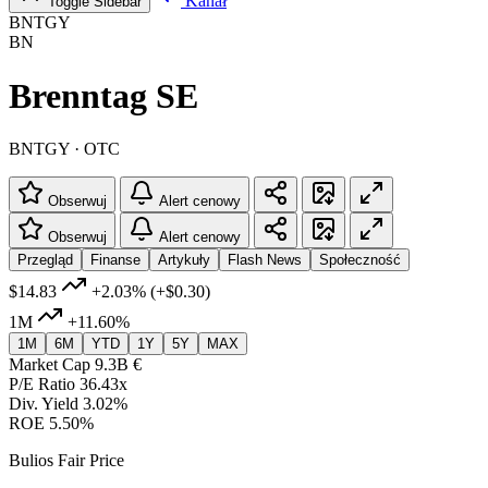
Kanał
Toggle Sidebar
BNTGY
BN
Brenntag SE
BNTGY · OTC
Obserwuj
Alert cenowy
Obserwuj
Alert cenowy
Przegląd
Finanse
Artykuły
Flash News
Społeczność
$14.83
+2.03%
(+$0.30)
1M
+11.60%
1M
6M
YTD
1Y
5Y
MAX
Market Cap
9.3B €
P/E Ratio
36.43x
Div. Yield
3.02%
ROE
5.50%
Bulios Fair Price