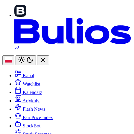
v2
Kanał
Watchlist
Kalendarz
Artykuły
Flash News
Fair Price Index
StockBot