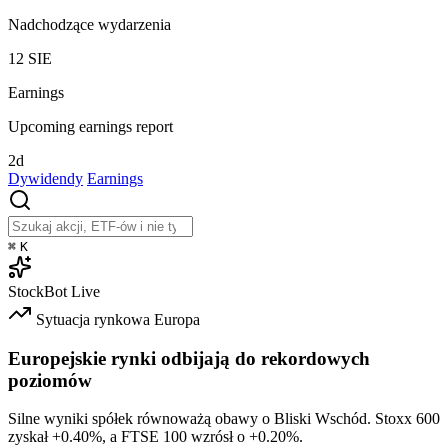
Nadchodzące wydarzenia
12
SIE
Earnings
Upcoming earnings report
2d
Dywidendy
Earnings
⌘
K
StockBot
Live
Sytuacja rynkowa
Europa
Europejskie rynki odbijają do rekordowych
poziomów
Silne wyniki spółek równoważą obawy o Bliski Wschód. Stoxx 600
zyskał
+0.40%
, a FTSE 100 wzrósł o
+0.20%
.