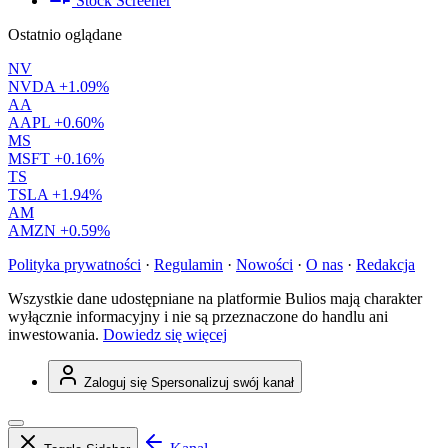
Stock Screener
Ostatnio oglądane
NV
NVDA
+1.09%
AA
AAPL
+0.60%
MS
MSFT
+0.16%
TS
TSLA
+1.94%
AM
AMZN
+0.59%
Polityka prywatności
·
Regulamin
·
Nowości
·
O nas
·
Redakcja
Wszystkie dane udostępniane na platformie Bulios mają charakter
wyłącznie informacyjny i nie są przeznaczone do handlu ani
inwestowania.
Dowiedz się więcej
Zaloguj się
Spersonalizuj swój kanał