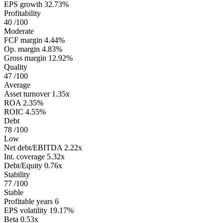
EPS growth
32.73%
Profitability
40
/100
Moderate
FCF margin
4.44%
Op. margin
4.83%
Gross margin
12.92%
Quality
47
/100
Average
Asset turnover
1.35x
ROA
2.35%
ROIC
4.55%
Debt
78
/100
Low
Net debt/EBITDA
2.22x
Int. coverage
5.32x
Debt/Equity
0.76x
Stability
77
/100
Stable
Profitable years
6
EPS volatility
19.17%
Beta
0.53x