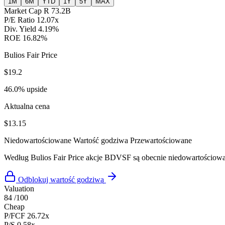
1M
6M
YTD
1Y
5Y
MAX
Market Cap
R 73.2B
P/E Ratio
12.07x
Div. Yield
4.19%
ROE
16.82%
Bulios Fair Price
$19.2
46.0% upside
Aktualna cena
$13.15
Niedowartościowane
Wartość godziwa
Przewartościowane
Według Bulios Fair Price akcje BDVSF są obecnie niedowartościow
Odblokuj wartość godziwą
Valuation
84
/100
Cheap
P/FCF
26.72x
P/S
0.58x