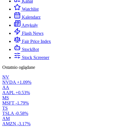
Kanał
Watchlist
Kalendarz
Artykuły
Flash News
Fair Price Index
StockBot
Stock Screener
Ostatnio oglądane
NV
NVDA
+1.09%
AA
AAPL
+0.53%
MS
MSFT
-1.79%
TS
TSLA
-0.58%
AM
AMZN
-3.17%