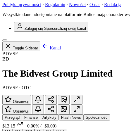
Polityka prywatności
·
Regulamin
·
Nowości
·
O nas
·
Redakcja
Wszystkie dane udostępniane na platformie Bulios mają charakter wy
Zaloguj się
Spersonalizuj swój kanał
Kanał
Toggle Sidebar
BDVSF
BD
The Bidvest Group Limited
BDVSF · OTC
Obserwuj
Obserwuj
Przegląd
Finanse
Artykuły
Flash News
Społeczność
$13.15
+0.00%
(+$0.00)