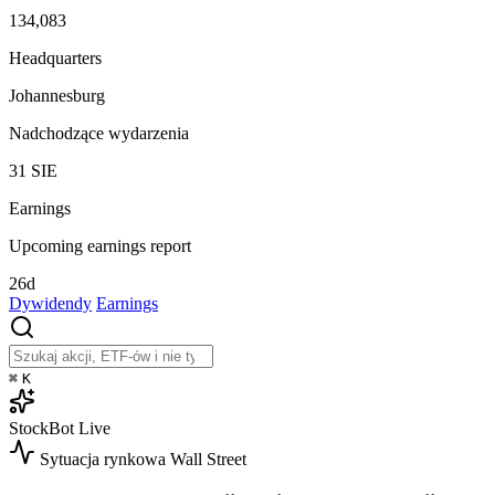
134,083
Headquarters
Johannesburg
Nadchodzące wydarzenia
31
SIE
Earnings
Upcoming earnings report
26d
Dywidendy
Earnings
⌘
K
StockBot
Live
Sytuacja rynkowa
Wall Street