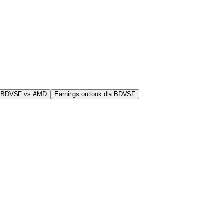
j BDVSF vs AMD
Earnings outlook dla BDVSF