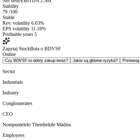
Net debt/EBITDA
2.50x
Stability
79
/100
Stable
Rev. volatility
6.03%
EPS volatility
11.18%
Profitable years
5
Zapytaj StockBota o BDVSF
Online
Czy BDVSF to dobry zakup teraz?
Jakie są główne ryzyka?
Porówna
Sector
Industrials
Industry
Conglomerates
CEO
Nompumelelo Thembekile Madisa
Employees