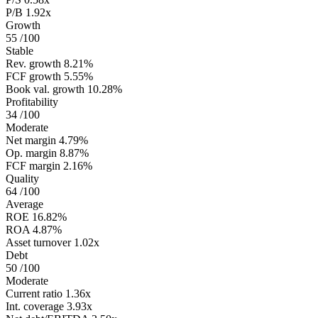
P/B
1.92x
Growth
55
/100
Stable
Rev. growth
8.21%
FCF growth
5.55%
Book val. growth
10.28%
Profitability
34
/100
Moderate
Net margin
4.79%
Op. margin
8.87%
FCF margin
2.16%
Quality
64
/100
Average
ROE
16.82%
ROA
4.87%
Asset turnover
1.02x
Debt
50
/100
Moderate
Current ratio
1.36x
Int. coverage
3.93x