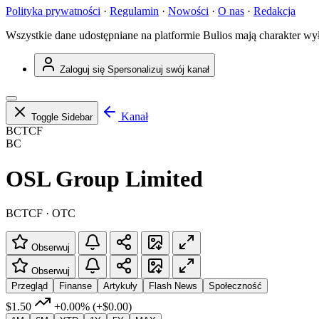
Polityka prywatności
·
Regulamin
·
Nowości
·
O nas
·
Redakcja
Wszystkie dane udostępniane na platformie Bulios mają charakter wy
Zaloguj się
Spersonalizuj swój kanał
Kanał
Toggle Sidebar
BCTCF
BC
OSL Group Limited
BCTCF · OTC
Obserwuj
Obserwuj
Przegląd
Finanse
Artykuły
Flash News
Społeczność
$1.50
+0.00%
(+$0.00)