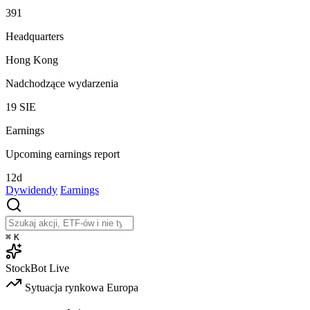
391
Headquarters
Hong Kong
Nadchodzące wydarzenia
19
SIE
Earnings
Upcoming earnings report
12d
Dywidendy
Earnings
⌘
K
StockBot
Live
Sytuacja rynkowa
Europa