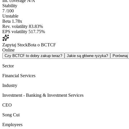
Int. coverage
N/A
Stability
7
/100
Unstable
Beta
1.78x
Rev. volatility
83.83%
EPS volatility
517.75%
Zapytaj StockBota o BCTCF
Online
Czy BCTCF to dobry zakup teraz?
Jakie są główne ryzyka?
Porówna
Sector
Financial Services
Industry
Investment - Banking & Investment Services
CEO
Song Cui
Employees