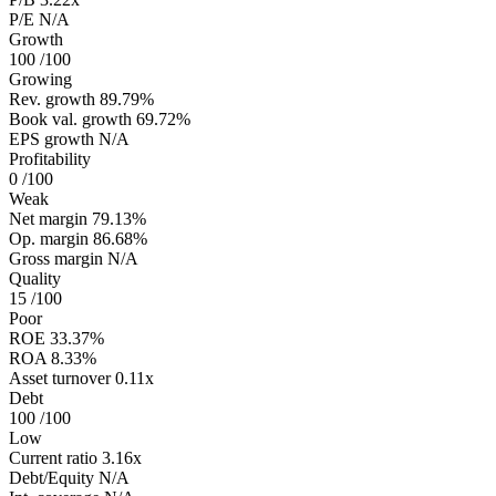
P/E
N/A
Growth
100
/100
Growing
Rev. growth
89.79%
Book val. growth
69.72%
EPS growth
N/A
Profitability
0
/100
Weak
Net margin
79.13%
Op. margin
86.68%
Gross margin
N/A
Quality
15
/100
Poor
ROE
33.37%
ROA
8.33%
Asset turnover
0.11x
Debt
100
/100
Low
Current ratio
3.16x
Debt/Equity
N/A