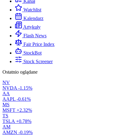
Kanał
Watchlist
Kalendarz
Artykuły
Flash News
Fair Price Index
StockBot
Stock Screener
Ostatnio oglądane
NV
NVDA
-1.15%
AA
AAPL
-0.61%
MS
MSFT
+2.32%
TS
TSLA
+0.78%
AM
AMZN
-0.19%