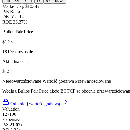
1M
6M
YTD
1Y
5Y
MAX
Market Cap
$10.6B
P/E Ratio
-
Div. Yield
-
ROE
33.37%
Bulios Fair Price
$1.23
18.0% downside
Aktualna cena
$1.5
Niedowartościowane
Wartość godziwa
Przewartościowane
Według Bulios Fair Price akcje BCTCF są obecnie przewartościowa
Odblokuj wartość godziwą
Valuation
12
/100
Expensive
P/S
21.65x
P/B
3.22x