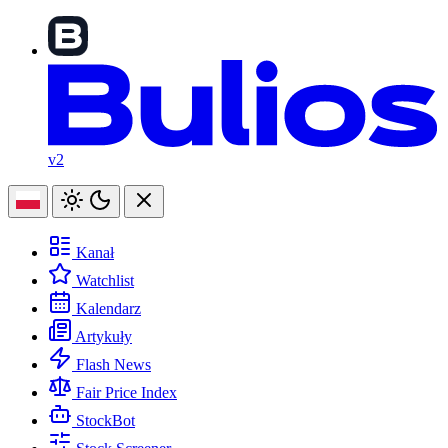
v2
Kanał
Watchlist
Kalendarz
Artykuły
Flash News
Fair Price Index
StockBot