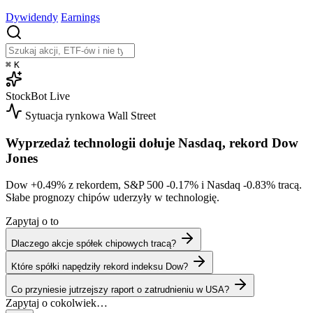
Dywidendy
Earnings
⌘
K
StockBot
Live
Sytuacja rynkowa
Wall Street
Wyprzedaż technologii dołuje Nasdaq, rekord Dow
Jones
Dow
+0.49%
z rekordem, S&P 500
-0.17%
i Nasdaq
-0.83%
tracą.
Słabe prognozy chipów uderzyły w technologię.
Zapytaj o to
Dlaczego akcje spółek chipowych tracą?
Które spółki napędziły rekord indeksu Dow?
Co przyniesie jutrzejszy raport o zatrudnieniu w USA?