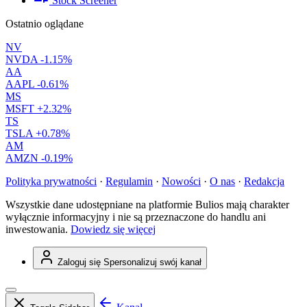
Stock Screener
Ostatnio oglądane
NV
NVDA
-1.15%
AA
AAPL
-0.61%
MS
MSFT
+2.32%
TS
TSLA
+0.78%
AM
AMZN
-0.19%
Polityka prywatności
·
Regulamin
·
Nowości
·
O nas
·
Redakcja
Wszystkie dane udostępniane na platformie Bulios mają charakter
wyłącznie informacyjny i nie są przeznaczone do handlu ani
inwestowania.
Dowiedz się więcej
Zaloguj się
Spersonalizuj swój kanał