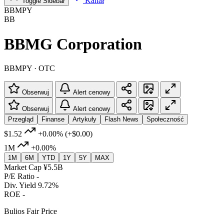
Kanał
Toggle Sidebar
BBMPY
BB
BBMG Corporation
BBMPY · OTC
Obserwuj
Alert cenowy
Obserwuj
Alert cenowy
Przegląd
Finanse
Artykuły
Flash News
Społeczność
$1.52
+0.00%
(+$0.00)
1M
+0.00%
1M
6M
YTD
1Y
5Y
MAX
Market Cap
¥5.5B
P/E Ratio
-
Div. Yield
9.72%
ROE
-
Bulios Fair Price