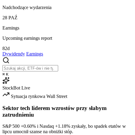
Nadchodzące wydarzenia
28
PAŹ
Earnings
Upcoming earnings report
82d
Dywidendy
Earnings
⌘
K
StockBot
Live
Sytuacja rynkowa
Wall Street
Sektor tech liderem wzrostów przy słabym
zatrudnieniu
S&P 500
+0.60%
i Nasdaq
+1.18%
zyskały, bo spadek etatów w
lipcu umocnił szanse na obniżki stóp.