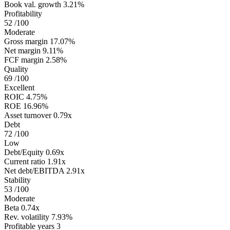
Book val. growth
3.21%
Profitability
52
/100
Moderate
Gross margin
17.07%
Net margin
9.11%
FCF margin
2.58%
Quality
69
/100
Excellent
ROIC
4.75%
ROE
16.96%
Asset turnover
0.79x
Debt
72
/100
Low
Debt/Equity
0.69x
Current ratio
1.91x
Net debt/EBITDA
2.91x
Stability
53
/100
Moderate
Beta
0.74x
Rev. volatility
7.93%
Profitable years
3