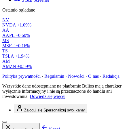
Stock Screener
Ostatnio oglądane
NV
NVDA
+1.09%
AA
AAPL
+0.60%
MS
MSFT
+0.16%
TS
TSLA
+1.94%
AM
AMZN
+0.59%
Polityka prywatności
·
Regulamin
·
Nowości
·
O nas
·
Redakcja
Wszystkie dane udostępniane na platformie Bulios mają charakter
wyłącznie informacyjny i nie są przeznaczone do handlu ani
inwestowania.
Dowiedz się więcej
Zaloguj się
Spersonalizuj swój kanał