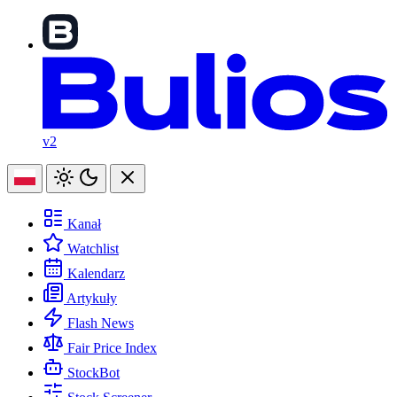
v2
Kanał
Watchlist
Kalendarz
Artykuły
Flash News
Fair Price Index
StockBot