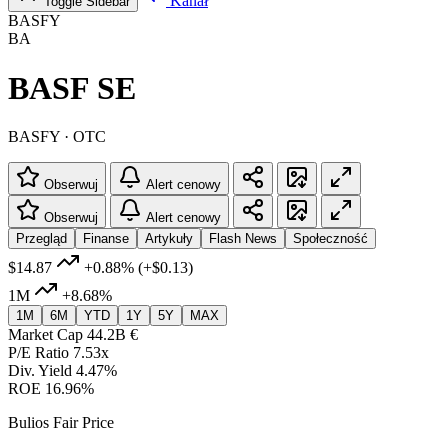
Kanał
Toggle Sidebar
BASFY
BA
BASF SE
BASFY · OTC
Obserwuj
Alert cenowy
Obserwuj
Alert cenowy
Przegląd
Finanse
Artykuły
Flash News
Społeczność
$14.87
+0.88%
(+$0.13)
1M
+8.68%
1M
6M
YTD
1Y
5Y
MAX
Market Cap
44.2B €
P/E Ratio
7.53x
Div. Yield
4.47%
ROE
16.96%
Bulios Fair Price