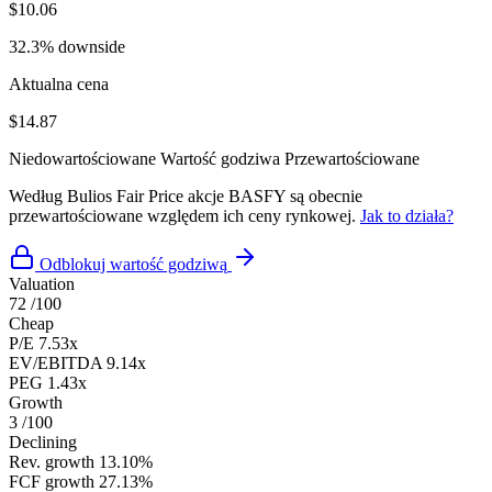
$10.06
32.3% downside
Aktualna cena
$14.87
Niedowartościowane
Wartość godziwa
Przewartościowane
Według Bulios Fair Price akcje BASFY są obecnie
przewartościowane względem ich ceny rynkowej.
Jak to działa?
Odblokuj wartość godziwą
Valuation
72
/100
Cheap
P/E
7.53x
EV/EBITDA
9.14x
PEG
1.43x
Growth
3
/100
Declining
Rev. growth
13.10%
FCF growth
27.13%