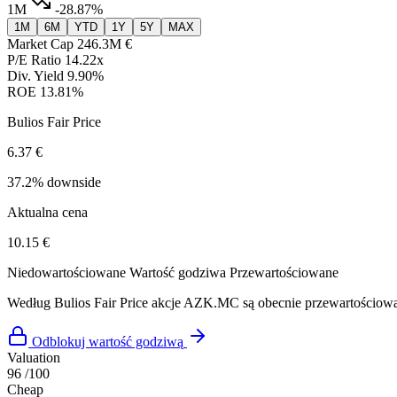
1M
-28.87%
1M
6M
YTD
1Y
5Y
MAX
Market Cap
246.3M €
P/E Ratio
14.22x
Div. Yield
9.90%
ROE
13.81%
Bulios Fair Price
6.37 €
37.2% downside
Aktualna cena
10.15 €
Niedowartościowane
Wartość godziwa
Przewartościowane
Według Bulios Fair Price akcje AZK.MC są obecnie przewartościow
Odblokuj wartość godziwą
Valuation
96
/100
Cheap