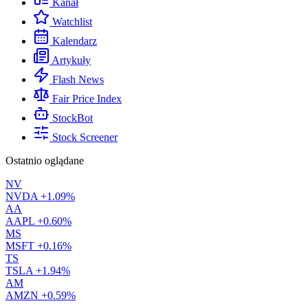
Kanał
Watchlist
Kalendarz
Artykuły
Flash News
Fair Price Index
StockBot
Stock Screener
Ostatnio oglądane
NV
NVDA
+1.09%
AA
AAPL
+0.60%
MS
MSFT
+0.16%
TS
TSLA
+1.94%
AM
AMZN
+0.59%