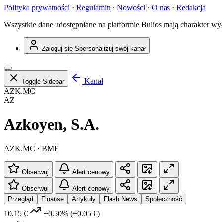
Polityka prywatności
·
Regulamin
·
Nowości
·
O nas
·
Redakcja
Wszystkie dane udostępniane na platformie Bulios mają charakter wy
Zaloguj się
Spersonalizuj swój kanał
Kanał
Toggle Sidebar
AZK.MC
AZ
Azkoyen, S.A.
AZK.MC · BME
Obserwuj
Alert cenowy
Obserwuj
Alert cenowy
Przegląd
Finanse
Artykuły
Flash News
Społeczność
10.15 €
+0.50%
(+0.05 €)