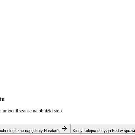
iu
u umocnił szanse na obniżki stóp.
technologiczne napędzały Nasdaq?
Kiedy kolejna decyzja Fed w spraw