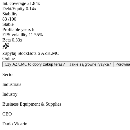
Int. coverage
21.84x
Debt/Equity
0.14x
Stability
83
/100
Stable
Profitable years
6
EPS volatility
11.55%
Beta
0.33x
Zapytaj StockBota o AZK.MC
Online
Czy AZK.MC to dobry zakup teraz?
Jakie są główne ryzyka?
Porówn
Sector
Industrials
Industry
Business Equipment & Supplies
CEO
Darío Vicario