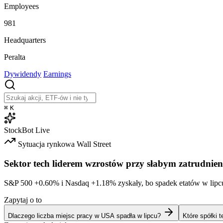
Employees
981
Headquarters
Peralta
Dywidendy
Earnings
⌘
K
StockBot
Live
Sytuacja rynkowa
Wall Street
Sektor tech liderem wzrostów przy słabym zatrudnien
S&P 500
+0.60%
i Nasdaq
+1.18%
zyskały, bo spadek etatów w lipc
Zapytaj o to
Dlaczego liczba miejsc pracy w USA spadła w lipcu?
Które spółki 