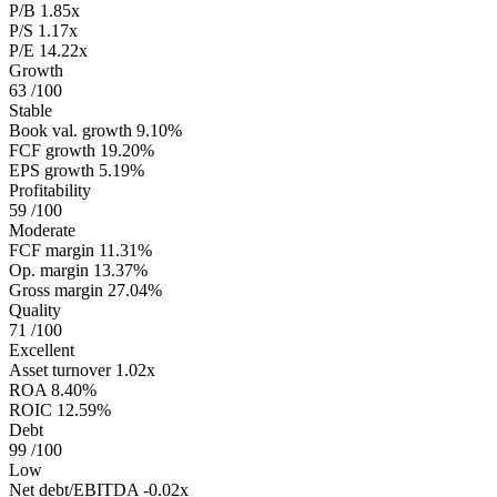
P/B
1.85x
P/S
1.17x
P/E
14.22x
Growth
63
/100
Stable
Book val. growth
9.10%
FCF growth
19.20%
EPS growth
5.19%
Profitability
59
/100
Moderate
FCF margin
11.31%
Op. margin
13.37%
Gross margin
27.04%
Quality
71
/100
Excellent
Asset turnover
1.02x
ROA
8.40%
ROIC
12.59%
Debt
99
/100
Low
Net debt/EBITDA
-0.02x