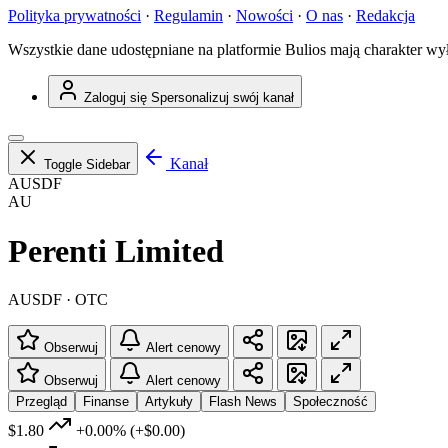
Polityka prywatności
·
Regulamin
·
Nowości
·
O nas
·
Redakcja
Wszystkie dane udostępniane na platformie Bulios mają charakter wy
Zaloguj się
Spersonalizuj swój kanał
Kanał
Toggle Sidebar
AUSDF
AU
Perenti Limited
AUSDF · OTC
Obserwuj
Alert cenowy
Obserwuj
Alert cenowy
Przegląd
Finanse
Artykuły
Flash News
Społeczność
$1.80
+0.00%
(+$0.00)