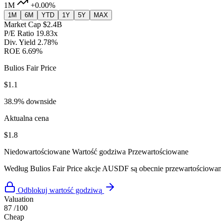
1M
+0.00%
1M
6M
YTD
1Y
5Y
MAX
Market Cap
$2.4B
P/E Ratio
19.83x
Div. Yield
2.78%
ROE
6.69%
Bulios Fair Price
$1.1
38.9% downside
Aktualna cena
$1.8
Niedowartościowane
Wartość godziwa
Przewartościowane
Według Bulios Fair Price akcje AUSDF są obecnie przewartościowa
Odblokuj wartość godziwą
Valuation
87
/100
Cheap