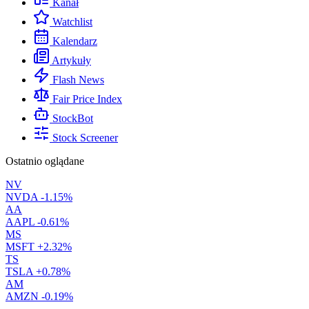
Kanał
Watchlist
Kalendarz
Artykuły
Flash News
Fair Price Index
StockBot
Stock Screener
Ostatnio oglądane
NV
NVDA
-1.15%
AA
AAPL
-0.61%
MS
MSFT
+2.32%
TS
TSLA
+0.78%
AM
AMZN
-0.19%