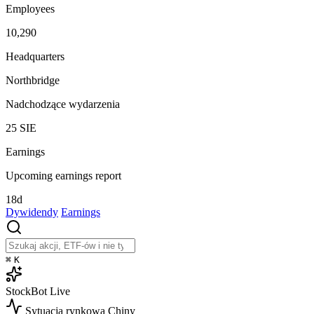
Employees
10,290
Headquarters
Northbridge
Nadchodzące wydarzenia
25
SIE
Earnings
Upcoming earnings report
18d
Dywidendy
Earnings
⌘
K
StockBot
Live
Sytuacja rynkowa
Chiny