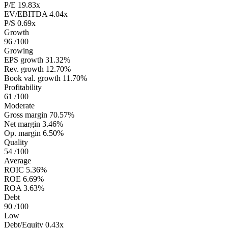
P/E
19.83x
EV/EBITDA
4.04x
P/S
0.69x
Growth
96
/100
Growing
EPS growth
31.32%
Rev. growth
12.70%
Book val. growth
11.70%
Profitability
61
/100
Moderate
Gross margin
70.57%
Net margin
3.46%
Op. margin
6.50%
Quality
54
/100
Average
ROIC
5.36%
ROE
6.69%
ROA
3.63%
Debt
90
/100
Low
Debt/Equity
0.43x