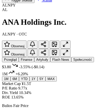
Kanał
Toggle Sidebar
ALNPY
AL
ANA Holdings Inc.
ALNPY · OTC
Obserwuj
Obserwuj
Przegląd
Finanse
Artykuły
Flash News
Społeczność
$3.80
-3.55%
(-$0.14)
1M
+6.20%
1M
6M
YTD
1Y
5Y
MAX
Market Cap
¥1.5T
P/E Ratio
9.77x
Div. Yield
10.34%
ROE
13.65%
Bulios Fair Price