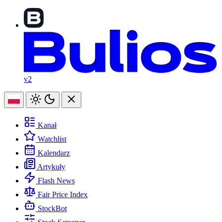
v2
Kanał
Watchlist
Kalendarz
Artykuły
Flash News
Fair Price Index
StockBot