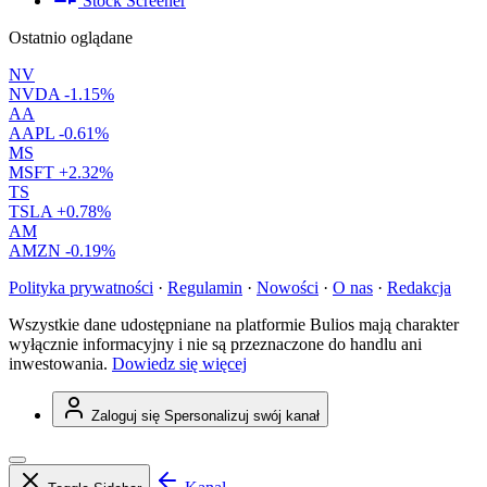
Stock Screener
Ostatnio oglądane
NV
NVDA
-1.15%
AA
AAPL
-0.61%
MS
MSFT
+2.32%
TS
TSLA
+0.78%
AM
AMZN
-0.19%
Polityka prywatności
·
Regulamin
·
Nowości
·
O nas
·
Redakcja
Wszystkie dane udostępniane na platformie Bulios mają charakter
wyłącznie informacyjny i nie są przeznaczone do handlu ani
inwestowania.
Dowiedz się więcej
Zaloguj się
Spersonalizuj swój kanał