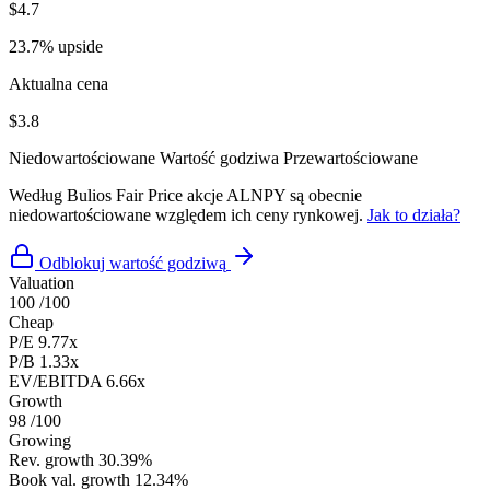
$4.7
23.7% upside
Aktualna cena
$3.8
Niedowartościowane
Wartość godziwa
Przewartościowane
Według Bulios Fair Price akcje ALNPY są obecnie
niedowartościowane względem ich ceny rynkowej.
Jak to działa?
Odblokuj wartość godziwą
Valuation
100
/100
Cheap
P/E
9.77x
P/B
1.33x
EV/EBITDA
6.66x
Growth
98
/100
Growing
Rev. growth
30.39%
Book val. growth
12.34%