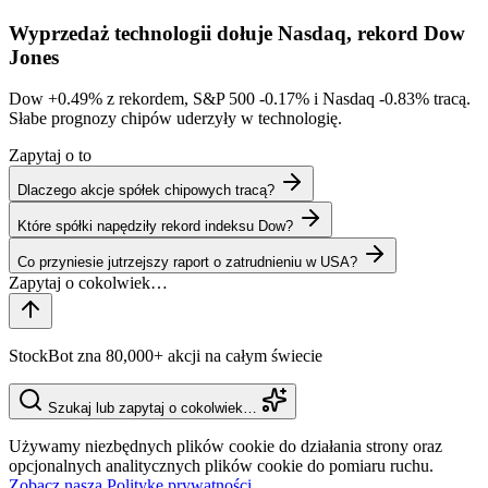
Wyprzedaż technologii dołuje Nasdaq, rekord Dow
Jones
Dow
+0.49%
z rekordem, S&P 500
-0.17%
i Nasdaq
-0.83%
tracą.
Słabe prognozy chipów uderzyły w technologię.
Zapytaj o to
Dlaczego akcje spółek chipowych tracą?
Które spółki napędziły rekord indeksu Dow?
Co przyniesie jutrzejszy raport o zatrudnieniu w USA?
StockBot zna 80,000+ akcji na całym świecie
Szukaj lub zapytaj o cokolwiek…
Używamy niezbędnych plików cookie do działania strony oraz
opcjonalnych analitycznych plików cookie do pomiaru ruchu.
Zobacz naszą Politykę prywatności.