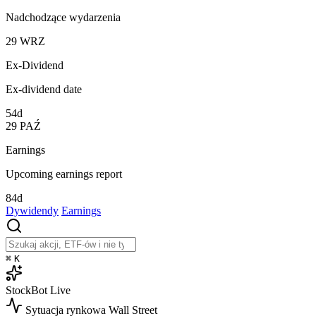
Nadchodzące wydarzenia
29
WRZ
Ex-Dividend
Ex-dividend date
54d
29
PAŹ
Earnings
Upcoming earnings report
84d
Dywidendy
Earnings
⌘
K
StockBot
Live
Sytuacja rynkowa
Wall Street