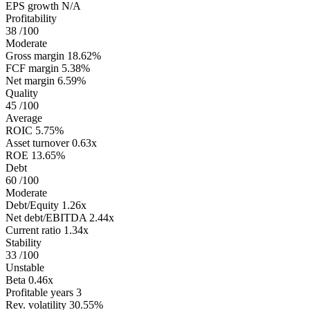
EPS growth
N/A
Profitability
38
/100
Moderate
Gross margin
18.62%
FCF margin
5.38%
Net margin
6.59%
Quality
45
/100
Average
ROIC
5.75%
Asset turnover
0.63x
ROE
13.65%
Debt
60
/100
Moderate
Debt/Equity
1.26x
Net debt/EBITDA
2.44x
Current ratio
1.34x
Stability
33
/100
Unstable
Beta
0.46x
Profitable years
3
Rev. volatility
30.55%