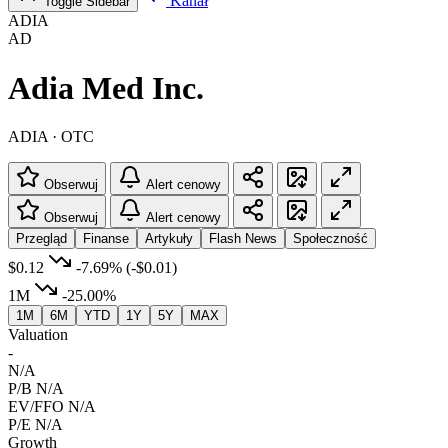
Kanał
Toggle Sidebar
ADIA
AD
Adia Med Inc.
ADIA · OTC
Obserwuj
Alert cenowy
Obserwuj
Alert cenowy
Przegląd
Finanse
Artykuły
Flash News
Społeczność
$0.12
-7.69%
(-$0.01)
1M
-25.00%
1M
6M
YTD
1Y
5Y
MAX
Valuation
-
N/A
P/B
N/A
EV/FFO
N/A
P/E
N/A
Growth