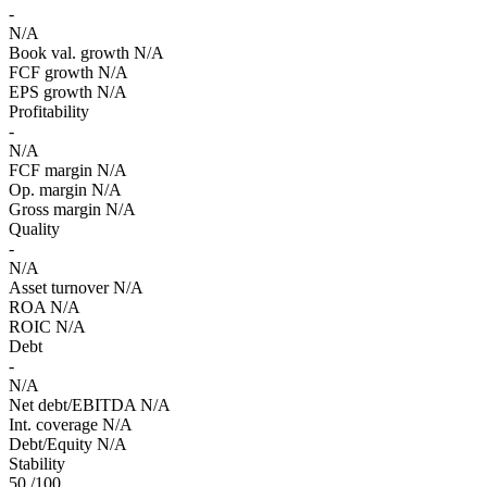
-
N/A
Book val. growth
N/A
FCF growth
N/A
EPS growth
N/A
Profitability
-
N/A
FCF margin
N/A
Op. margin
N/A
Gross margin
N/A
Quality
-
N/A
Asset turnover
N/A
ROA
N/A
ROIC
N/A
Debt
-
N/A
Net debt/EBITDA
N/A
Int. coverage
N/A
Debt/Equity
N/A
Stability
50
/100