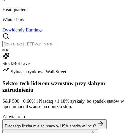
Headquarters
Winter Park
Dywidendy
Earnings
⌘
K
StockBot
Live
Sytuacja rynkowa
Wall Street
Sektor tech liderem wzrostów przy słabym
zatrudnieniu
S&P 500
+0.60%
i Nasdaq
+1.18%
zyskały, bo spadek etatów w
lipcu umocnił szanse na obniżki stóp.
Zapytaj o to
Dlaczego liczba miejsc pracy w USA spadła w lipcu?