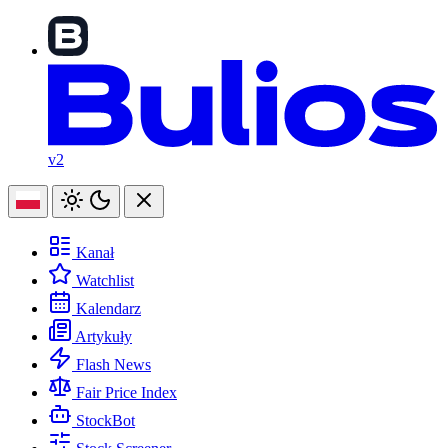
v2
Kanał
Watchlist
Kalendarz
Artykuły
Flash News
Fair Price Index
StockBot