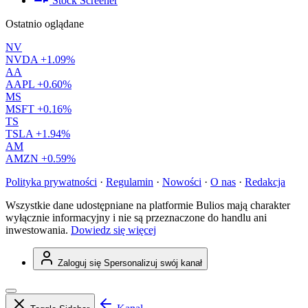
Stock Screener
Ostatnio oglądane
NV
NVDA
+1.09%
AA
AAPL
+0.60%
MS
MSFT
+0.16%
TS
TSLA
+1.94%
AM
AMZN
+0.59%
Polityka prywatności
·
Regulamin
·
Nowości
·
O nas
·
Redakcja
Wszystkie dane udostępniane na platformie Bulios mają charakter
wyłącznie informacyjny i nie są przeznaczone do handlu ani
inwestowania.
Dowiedz się więcej
Zaloguj się
Spersonalizuj swój kanał