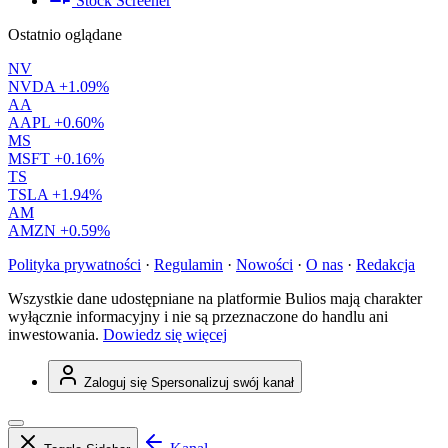
Stock Screener
Ostatnio oglądane
NV
NVDA
+1.09%
AA
AAPL
+0.60%
MS
MSFT
+0.16%
TS
TSLA
+1.94%
AM
AMZN
+0.59%
Polityka prywatności
·
Regulamin
·
Nowości
·
O nas
·
Redakcja
Wszystkie dane udostępniane na platformie Bulios mają charakter
wyłącznie informacyjny i nie są przeznaczone do handlu ani
inwestowania.
Dowiedz się więcej
Zaloguj się
Spersonalizuj swój kanał