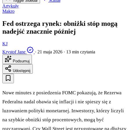
Kanał
Toggle Sidebar
Artykuły
Makro
Fed ostrzega rynek: obniżki stóp mogą
nadejść znacznie później
KJ
Krystof Jane
·
21 maja 2026
·
13 min czytania
Podsumuj
Udostępnij
Nowe minutes z posiedzenia FOMC pokazują, że Rezerwa
Federalna nadal obawia się inflacji i nie spieszy się z
luzowaniem polityki monetarnej. Inwestorzy, którzy liczyli
na szybkie obniżki stóp procentowych, mogą być
rozczarowani. Czy Wall Street jest przygotowane na dłuższy