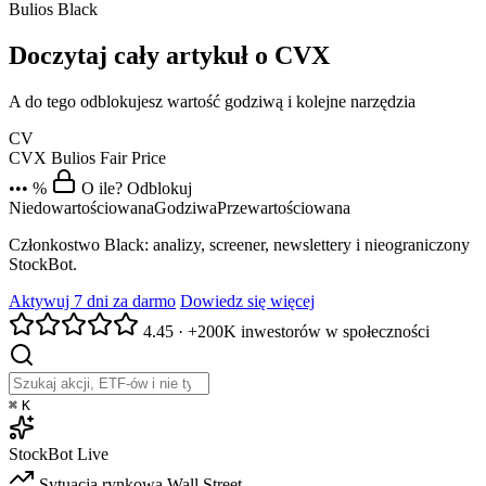
Bulios Black
Doczytaj cały artykuł o CVX
A do tego odblokujesz wartość godziwą i kolejne narzędzia
CV
CVX
Bulios Fair Price
••• %
O ile? Odblokuj
Niedowartościowana
Godziwa
Przewartościowana
Członkostwo Black: analizy, screener, newslettery i nieograniczony
StockBot.
Aktywuj 7 dni za darmo
Dowiedz się więcej
4.45
·
+200K inwestorów w społeczności
⌘
K
StockBot
Live
Sytuacja rynkowa
Wall Street