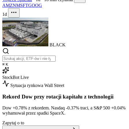
AMZN
MSFT
GOOG
1d
BLACK
⌘
K
StockBot
Live
Sytuacja rynkowa
Wall Street
Rekord Dow przy rotacji kapitału z technologii
Dow
+0.78%
z rekordem. Nasdaq
-0.37%
traci, a S&P 500
+0.04%
wyhamował przez spadki SpaceX.
Zapytaj o to