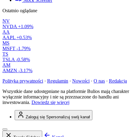
Stock Screener
Ostatnio oglądane
NV
NVDA
+1.09%
AA
AAPL
+0.53%
MS
MSFT
-1.79%
TS
TSLA
-0.58%
AM
AMZN
-3.17%
Polityka prywatności
·
Regulamin
·
Nowości
·
O nas
·
Redakcja
Wszystkie dane udostępniane na platformie Bulios mają charakter
wyłącznie informacyjny i nie są przeznaczone do handlu ani
inwestowania.
Dowiedz się więcej
Zaloguj się
Spersonalizuj swój kanał