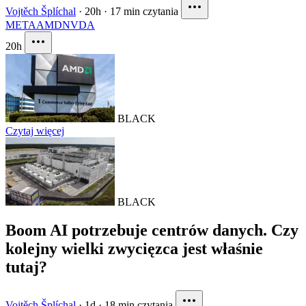
Vojtěch Šplíchal
·
20h
·
17 min czytania
META
AMD
NVDA
20h
BLACK
Czytaj więcej
BLACK
Boom AI potrzebuje centrów danych. Czy
kolejny wielki zwycięzca jest właśnie
tutaj?
Vojtěch Šplíchal
·
1d
·
18 min czytania