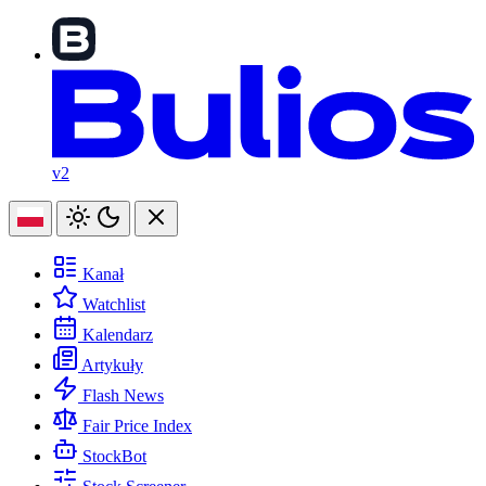
v2
Kanał
Watchlist
Kalendarz
Artykuły
Flash News
Fair Price Index
StockBot