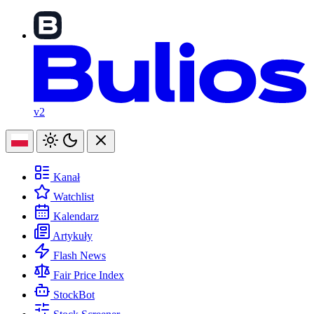
v2
Kanał
Watchlist
Kalendarz
Artykuły
Flash News
Fair Price Index
StockBot