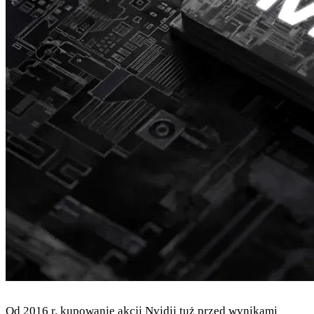
Od 2016 r. kupowanie akcji Nvidii tuż przed wynikami