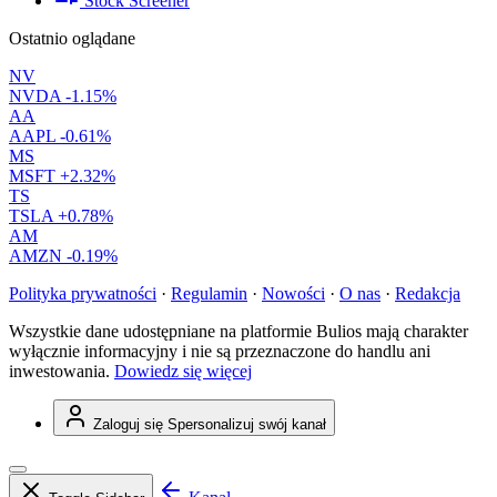
Stock Screener
Ostatnio oglądane
NV
NVDA
-1.15%
AA
AAPL
-0.61%
MS
MSFT
+2.32%
TS
TSLA
+0.78%
AM
AMZN
-0.19%
Polityka prywatności
·
Regulamin
·
Nowości
·
O nas
·
Redakcja
Wszystkie dane udostępniane na platformie Bulios mają charakter
wyłącznie informacyjny i nie są przeznaczone do handlu ani
inwestowania.
Dowiedz się więcej
Zaloguj się
Spersonalizuj swój kanał