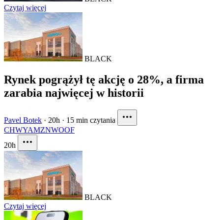
Czytaj więcej
BLACK
Rynek pogrążył tę akcję o 28%, a firma
zarabia najwięcej w historii
Pavel Botek
·
20h
·
15 min czytania
CHWY
AMZN
WOOF
20h
BLACK
Czytaj więcej