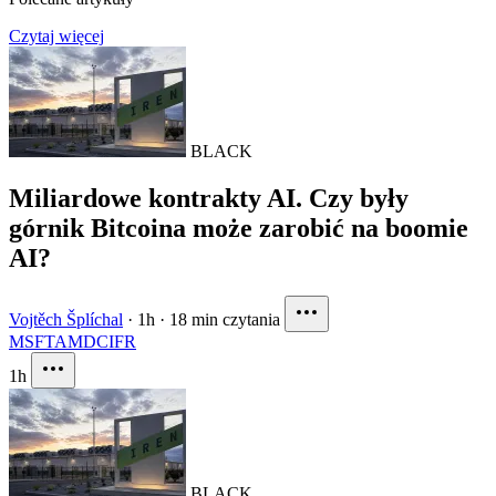
Czytaj więcej
BLACK
Miliardowe kontrakty AI. Czy były
górnik Bitcoina może zarobić na boomie
AI?
Vojtěch Šplíchal
·
1h
·
18 min czytania
MSFT
AMD
CIFR
1h
BLACK