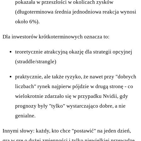
pokazała w przeszłości w okolicach zysków
(długoterminowa średnia jednodniowa reakcja wynosi
około 6%).
Dla inwestorów krótkoterminowych oznacza to:
teoretycznie atrakcyjną okazję dla strategii opcyjnej
(straddle/strangle)
praktycznie, ale także ryzyko, że nawet przy "dobrych
liczbach" rynek najpierw pójdzie w drugą stronę - co
wielokrotnie zdarzało się w przypadku Nvidii, gdy
prognozy były "tylko" wystarczająco dobre, a nie
genialne.
Innymi słowy: każdy, kto chce "postawić" na jeden dzień,
gra w grę o dużej zmienności i tylko niewielkiej przewadze