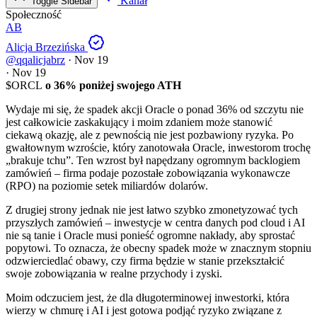
Kanał
Toggle Sidebar
Społeczność
AB
Alicja Brzezińska
@qqalicjabrz
·
Nov 19
·
Nov 19
$ORCL
o 36% poniżej swojego ATH
Wydaje mi się, że spadek akcji Oracle o ponad 36% od szczytu nie
jest całkowicie zaskakujący i moim zdaniem może stanowić
ciekawą okazję, ale z pewnością nie jest pozbawiony ryzyka. Po
gwałtownym wzroście, który zanotowała Oracle, inwestorom trochę
„brakuje tchu”. Ten wzrost był napędzany ogromnym backlogiem
zamówień – firma podaje pozostałe zobowiązania wykonawcze
(RPO) na poziomie setek miliardów dolarów.
Z drugiej strony jednak nie jest łatwo szybko zmonetyzować tych
przyszłych zamówień – inwestycje w centra danych pod cloud i AI
nie są tanie i Oracle musi ponieść ogromne nakłady, aby sprostać
popytowi. To oznacza, że obecny spadek może w znacznym stopniu
odzwierciedlać obawy, czy firma będzie w stanie przekształcić
swoje zobowiązania w realne przychody i zyski.
Moim odczuciem jest, że dla długoterminowej inwestorki, która
wierzy w chmurę i AI i jest gotowa podjąć ryzyko związane z