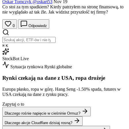
Oskar Tomczyk
@oskart53
Nov 19
Co stoi za tym spadkiem? Kiedy patrzyłem na stronę finansową, to
nie wyglądało aż tak źle. Jak widzisz przyszłość tej firmy?
0
Odpowiedz
⌘
K
StockBot
Live
Sytuacja rynkowa
Rynki globalne
Rynki czekają na dane z USA, ropa drożeje
Europa płasko, ropa w górę. Hang Seng
-1.50%
spada, futures w
USA czekają na dane z rynku pracy.
Zapytaj o to
Dlaczego rośnie napięcie w cieśninie Ormuz?
Dlaczego akcje Cloudflare dzisiaj rosną?