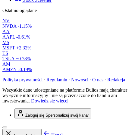
Stock Screener
Ostatnio oglądane
NV
NVDA
-1.15%
AA
AAPL
-0.61%
MS
MSFT
+2.32%
TS
TSLA
+0.78%
AM
AMZN
-0.19%
Polityka prywatności
·
Regulamin
·
Nowości
·
O nas
·
Redakcja
Wszystkie dane udostępniane na platformie Bulios mają charakter
wyłącznie informacyjny i nie są przeznaczone do handlu ani
inwestowania.
Dowiedz się więcej
Zaloguj się
Spersonalizuj swój kanał