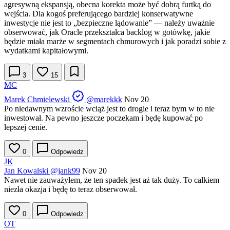
agresywną ekspansją, obecna korekta może być dobrą furtką do
wejścia. Dla kogoś preferującego bardziej konserwatywne
inwestycje nie jest to „bezpieczne lądowanie” — należy uważnie
obserwować, jak Oracle przekształca backlog w gotówkę, jakie
będzie miała marże w segmentach chmurowych i jak poradzi sobie z
wydatkami kapitałowymi.
3
15
MC
Marek Chmielewski
@marekkk
Nov 20
Po niedawnym wzroście wciąż jest to drogie i teraz bym w to nie
inwestował. Na pewno jeszcze poczekam i będę kupować po
lepszej cenie.
0
Odpowiedz
JK
Jan Kowalski
@jank99
Nov 20
Nawet nie zauważyłem, że ten spadek jest aż tak duży. To całkiem
niezła okazja i będę to teraz obserwował.
0
Odpowiedz
OT