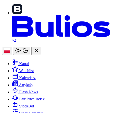
v2
Kanał
Watchlist
Kalendarz
Artykuły
Flash News
Fair Price Index
StockBot