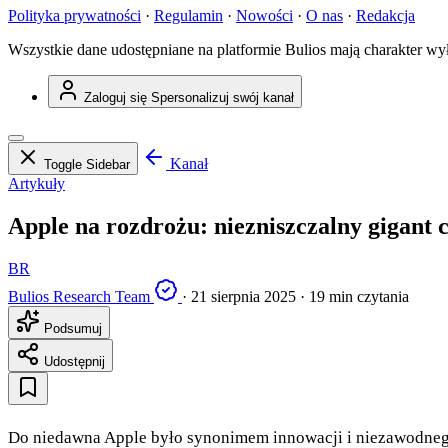
Polityka prywatności
·
Regulamin
·
Nowości
·
O nas
·
Redakcja
Wszystkie dane udostępniane na platformie Bulios mają charakter wy
Zaloguj się
Spersonalizuj swój kanał
Kanał
Toggle Sidebar
Artykuły
Apple na rozdrożu: niezniszczalny gigant 
BR
Bulios Research Team
·
21 sierpnia 2025
·
19 min czytania
Podsumuj
Udostępnij
Do niedawna Apple było synonimem innowacji i niezawodnego w