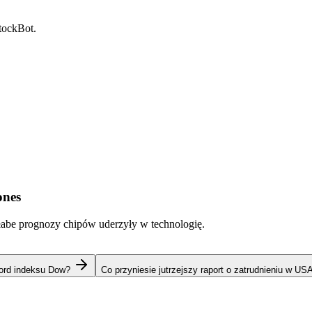
StockBot.
ones
łabe prognozy chipów uderzyły w technologię.
kord indeksu Dow?
Co przyniesie jutrzejszy raport o zatrudnieniu w US