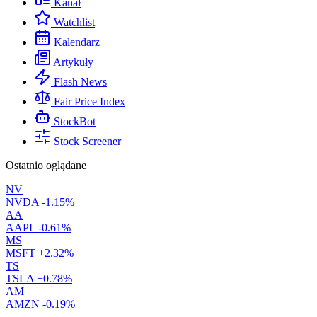
Kanał
Watchlist
Kalendarz
Artykuły
Flash News
Fair Price Index
StockBot
Stock Screener
Ostatnio oglądane
NV
NVDA
-1.15%
AA
AAPL
-0.61%
MS
MSFT
+2.32%
TS
TSLA
+0.78%
AM
AMZN
-0.19%