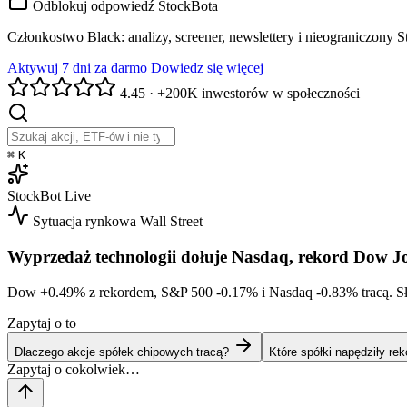
Odblokuj odpowiedź StockBota
Członkostwo Black: analizy, screener, newslettery i nieograniczony 
Aktywuj 7 dni za darmo
Dowiedz się więcej
4.45
·
+200K inwestorów w społeczności
⌘
K
StockBot
Live
Sytuacja rynkowa
Wall Street
Wyprzedaż technologii dołuje Nasdaq, rekord Dow J
Dow
+0.49%
z rekordem, S&P 500
-0.17%
i Nasdaq
-0.83%
tracą. S
Zapytaj o to
Dlaczego akcje spółek chipowych tracą?
Które spółki napędziły re