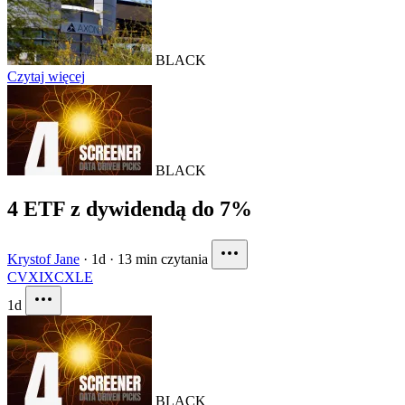
BLACK
Czytaj więcej
BLACK
4 ETF z dywidendą do 7%
Krystof Jane
·
1d
·
13 min czytania
CVX
IXC
XLE
1d
BLACK