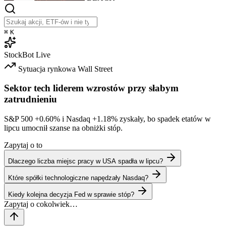
⌘
K
StockBot
Live
Sytuacja rynkowa
Wall Street
Sektor tech liderem wzrostów przy słabym
zatrudnieniu
S&P 500
+0.60%
i Nasdaq
+1.18%
zyskały, bo spadek etatów w
lipcu umocnił szanse na obniżki stóp.
Zapytaj o to
Dlaczego liczba miejsc pracy w USA spadła w lipcu?
Które spółki technologiczne napędzały Nasdaq?
Kiedy kolejna decyzja Fed w sprawie stóp?