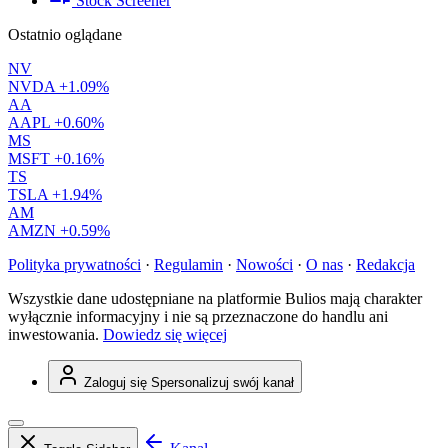
Stock Screener
Ostatnio oglądane
NV
NVDA
+1.09%
AA
AAPL
+0.60%
MS
MSFT
+0.16%
TS
TSLA
+1.94%
AM
AMZN
+0.59%
Polityka prywatności
·
Regulamin
·
Nowości
·
O nas
·
Redakcja
Wszystkie dane udostępniane na platformie Bulios mają charakter
wyłącznie informacyjny i nie są przeznaczone do handlu ani
inwestowania.
Dowiedz się więcej
Zaloguj się
Spersonalizuj swój kanał