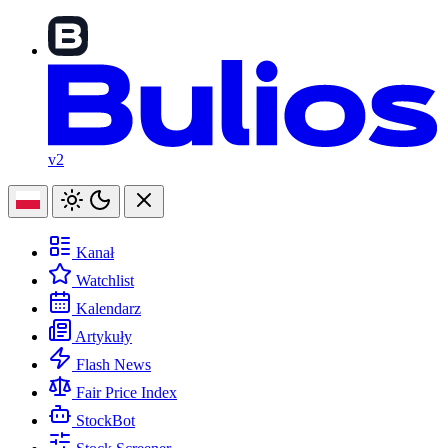
v2
Kanał
Watchlist
Kalendarz
Artykuły
Flash News
Fair Price Index
StockBot