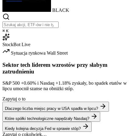
BLACK
⌘
K
StockBot
Live
Sytuacja rynkowa
Wall Street
Sektor tech liderem wzrostów przy słabym
zatrudnieniu
S&P 500
+0.60%
i Nasdaq
+1.18%
zyskały, bo spadek etatów w
lipcu umocnił szanse na obniżki stóp.
Zapytaj o to
Dlaczego liczba miejsc pracy w USA spadła w lipcu?
Które spółki technologiczne napędzały Nasdaq?
Kiedy kolejna decyzja Fed w sprawie stóp?