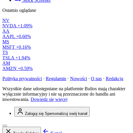
Stock Screener
Ostatnio oglądane
NV
NVDA
+1.09%
AA
AAPL
+0.60%
MS
MSFT
+0.16%
TS
TSLA
+1.94%
AM
AMZN
+0.59%
Polityka prywatności
·
Regulamin
·
Nowości
·
O nas
·
Redakcja
Wszystkie dane udostępniane na platformie Bulios mają charakter
wyłącznie informacyjny i nie są przeznaczone do handlu ani
inwestowania.
Dowiedz się więcej
Zaloguj się
Spersonalizuj swój kanał