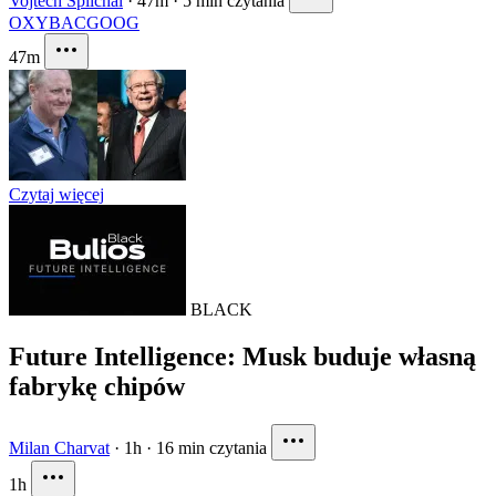
Vojtěch Šplíchal
·
47m
·
5 min czytania
OXY
BAC
GOOG
47m
Czytaj więcej
BLACK
Future Intelligence: Musk buduje własną
fabrykę chipów
Milan Charvat
·
1h
·
16 min czytania
1h