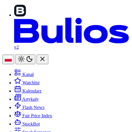
v2
Kanał
Watchlist
Kalendarz
Artykuły
Flash News
Fair Price Index
StockBot