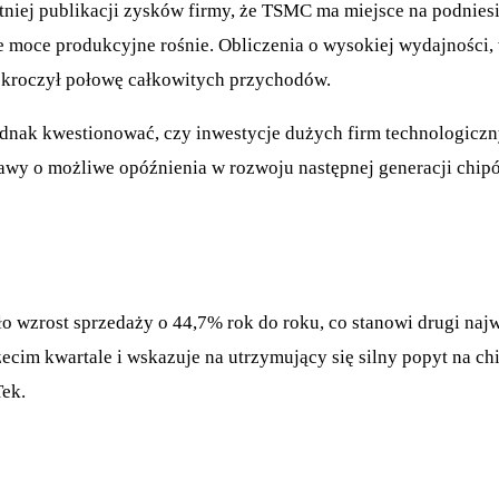
niej publikacji zysków firmy, że TSMC ma miejsce na podniesi
e moce produkcyjne rośnie. Obliczenia o wysokiej wydajności,
ekroczył połowę całkowitych przychodów.
ak kwestionować, czy inwestycje dużych firm technologicznych
bawy o możliwe opóźnienia w rozwoju następnej generacji chip
wzrost sprzedaży o 44,7% rok do roku, co stanowi drugi najwy
im kwartale i wskazuje na utrzymujący się silny popyt na ch
ek.