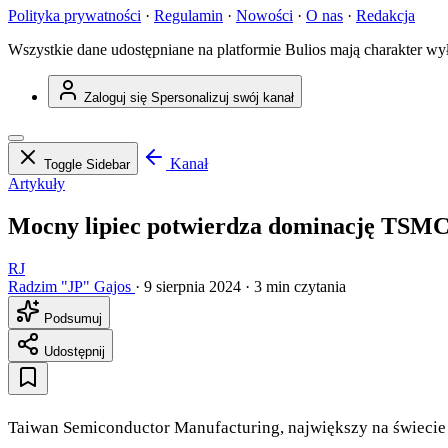
Polityka prywatności
·
Regulamin
·
Nowości
·
O nas
·
Redakcja
Wszystkie dane udostępniane na platformie Bulios mają charakter wy
Zaloguj się
Spersonalizuj swój kanał
Kanał
Toggle Sidebar
Artykuły
Mocny lipiec potwierdza dominację TSM
RJ
Radzim "JP" Gajos
·
9 sierpnia 2024
·
3 min czytania
Podsumuj
Udostępnij
Taiwan Semiconductor Manufacturing, największy na świecie 