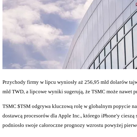
Przychody firmy w lipcu wyniosły aż 256,95 mld dolarów taj
mld TWD, a lipcowe wyniki sugerują, że TSMC może nawet pr
TSMC
$TSM
odgrywa kluczową rolę w globalnym popycie na c
dostawcą procesorów dla Apple Inc., którego iPhone'y cies
podniosło swoje całoroczne prognozy wzrostu powyżej pier