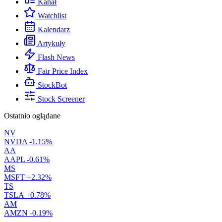
Kanał
Watchlist
Kalendarz
Artykuły
Flash News
Fair Price Index
StockBot
Stock Screener
Ostatnio oglądane
NV
NVDA
-1.15%
AA
AAPL
-0.61%
MS
MSFT
+2.32%
TS
TSLA
+0.78%
AM
AMZN
-0.19%