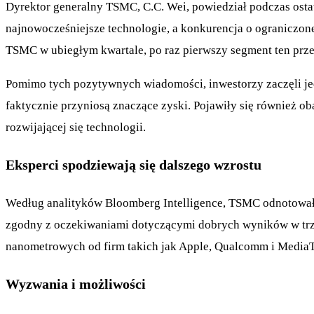
Dyrektor generalny TSMC, C.C. Wei, powiedział podczas ostat
najnowocześniejsze technologie, a konkurencja o ograniczon
TSMC w ubiegłym kwartale, po raz pierwszy segment ten prz
Pomimo tych pozytywnych wiadomości, inwestorzy zaczęli jedn
faktycznie przyniosą znaczące zyski. Pojawiły się również o
rozwijającej się technologii.
Eksperci spodziewają się dalszego wzrostu
Według analityków Bloomberg Intelligence, TSMC odnotowało 
zgodny z oczekiwaniami dotyczącymi dobrych wyników w trzec
nanometrowych od firm takich jak Apple, Qualcomm i MediaT
Wyzwania i możliwości