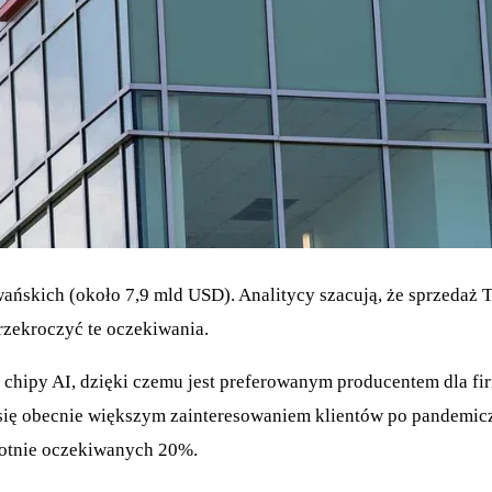
wańskich (około 7,9 mld USD). Analitycy szacują, że sprzeda
zekroczyć te oczekiwania.
hipy AI, dzięki czemu jest preferowanym producentem dla fir
zą się obecnie większym zainteresowaniem klientów po pande
wotnie oczekiwanych 20%.