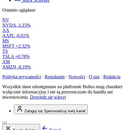
Stock Screener
Ostatnio oglądane
NV
NVDA
-1.15%
AA
AAPL
-0.61%
MS
MSFT
+2.32%
TS
TSLA
+0.78%
AM
AMZN
-0.19%
Polityka prywatności
·
Regulamin
·
Nowości
·
O nas
·
Redakcja
Wszystkie dane udostępniane na platformie Bulios mają charakter
wyłącznie informacyjny i nie są przeznaczone do handlu ani
inwestowania.
Dowiedz się więcej
Zaloguj się
Spersonalizuj swój kanał