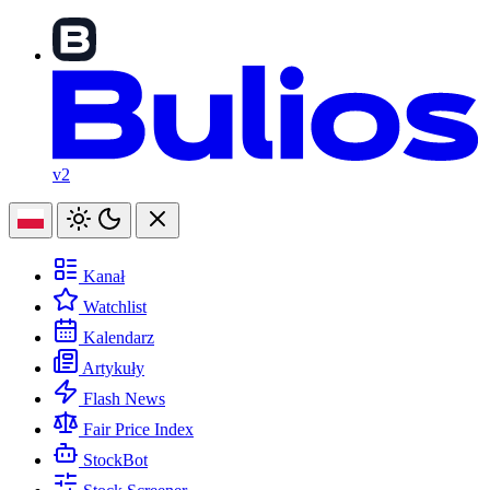
v2
Kanał
Watchlist
Kalendarz
Artykuły
Flash News
Fair Price Index
StockBot