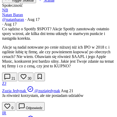
Kanał
Toggle Sidebar
Społeczność
NB
Natan Baran
@natanbaran
·
Aug 17
·
Aug 17
Co sądzisz o Spotify
$SPOT
? Akcje Spotify zanotowały ostatnio
spory wzrost, ale kilka dni temu utknęły w martwym punkcie i
nastąpiła korekta.
Akcje są nadal notowane po cenie niższej niż ich IPO w 2018 r. i
ogólnie lubię tę firmę, ale czy powinienem kupować po obecnych
cenach? Nie wiem. Obawiam się również
$AAPL
i jego Apple
Music, konkurent jest bardzo silny. Jakie jest Twoje zdanie na temat
tej firmy i co z ceną, czy jest to KUPNO?
21
30
ZJ
Zuzia Jedynak
@zuziajedynak
Aug 21
Ja również korzystam, ale nie posiadam udziałów
0
Odpowiedz
IR