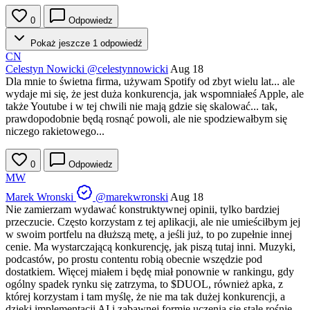
0
Odpowiedz
Pokaż jeszcze 1 odpowiedź
CN
Celestyn Nowicki
@celestynnowicki
Aug 18
Dla mnie to świetna firma, używam Spotify od zbyt wielu lat... ale
wydaje mi się, że jest duża konkurencja, jak wspomniałeś Apple, ale
także Youtube i w tej chwili nie mają gdzie się skalować... tak,
prawdopodobnie będą rosnąć powoli, ale nie spodziewałbym się
niczego rakietowego...
0
Odpowiedz
MW
Marek Wronski
@marekwronski
Aug 18
Nie zamierzam wydawać konstruktywnej opinii, tylko bardziej
przeczucie. Często korzystam z tej aplikacji, ale nie umieściłbym jej
w swoim portfelu na dłuższą metę, a jeśli już, to po zupełnie innej
cenie. Ma wystarczającą konkurencję, jak piszą tutaj inni. Muzyki,
podcastów, po prostu contentu robią obecnie wszędzie pod
dostatkiem. Więcej miałem i będę miał ponownie w rankingu, gdy
ogólny spadek rynku się zatrzyma, to
$DUOL
, również apka, z
której korzystam i tam myślę, że nie ma tak dużej konkurencji, a
dzięki implementacji AI i zabawnej formie uczenia się stale rośnie