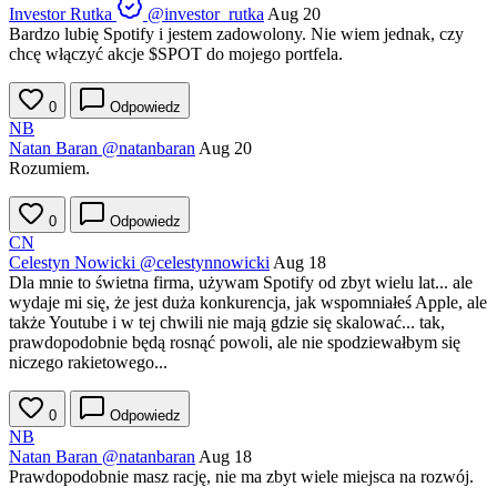
Investor Rutka
@investor_rutka
Aug 20
Bardzo lubię Spotify i jestem zadowolony. Nie wiem jednak, czy
chcę włączyć akcje
$SPOT
do mojego portfela.
0
Odpowiedz
NB
Natan Baran
@natanbaran
Aug 20
Rozumiem.
0
Odpowiedz
CN
Celestyn Nowicki
@celestynnowicki
Aug 18
Dla mnie to świetna firma, używam Spotify od zbyt wielu lat... ale
wydaje mi się, że jest duża konkurencja, jak wspomniałeś Apple, ale
także Youtube i w tej chwili nie mają gdzie się skalować... tak,
prawdopodobnie będą rosnąć powoli, ale nie spodziewałbym się
niczego rakietowego...
0
Odpowiedz
NB
Natan Baran
@natanbaran
Aug 18
Prawdopodobnie masz rację, nie ma zbyt wiele miejsca na rozwój.