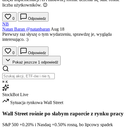
liczba użytkowników. 😊
0
Odpowiedz
NB
Natan Baran
@natanbaran
Aug 18
Pierwszy raz słyszę o tym wydarzeniu, sprawdzę je, wygląda
interesująco. :)
0
Odpowiedz
Pokaż jeszcze 1 odpowiedź
⌘
K
StockBot
Live
Sytuacja rynkowa
Wall Street
Wall Street rośnie po słabym raporcie z rynku pracy
S&P 500
+0.20%
i Nasdaq
+0.50%
rosną, bo lipcowy spadek