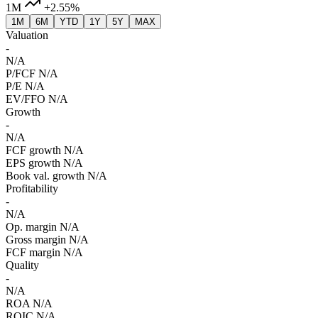
1M
+2.55%
1M
6M
YTD
1Y
5Y
MAX
Valuation
-
N/A
P/FCF
N/A
P/E
N/A
EV/FFO
N/A
Growth
-
N/A
FCF growth
N/A
EPS growth
N/A
Book val. growth
N/A
Profitability
-
N/A
Op. margin
N/A
Gross margin
N/A
FCF margin
N/A
Quality
-
N/A
ROA
N/A
ROIC
N/A