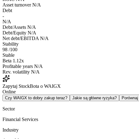
Asset turnover
N/A
Debt
-
N/A
Debt/Assets
N/A
Debt/Equity
N/A
Net debt/EBITDA
N/A
Stability
98
/100
Stable
Beta
1.12x
Profitable years
N/A
Rev. volatility
N/A
Zapytaj StockBota o WAIGX
Online
Czy WAIGX to dobry zakup teraz?
Jakie są główne ryzyka?
Porówna
Sector
Financial Services
Industry