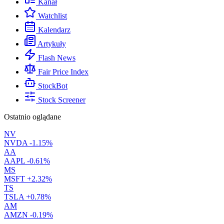
Kanał
Watchlist
Kalendarz
Artykuły
Flash News
Fair Price Index
StockBot
Stock Screener
Ostatnio oglądane
NV
NVDA
-1.15%
AA
AAPL
-0.61%
MS
MSFT
+2.32%
TS
TSLA
+0.78%
AM
AMZN
-0.19%