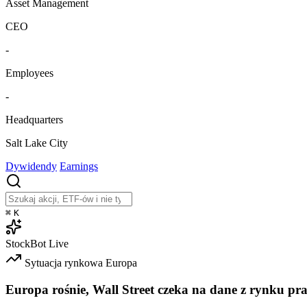
Asset Management
CEO
-
Employees
-
Headquarters
Salt Lake City
Dywidendy
Earnings
⌘
K
StockBot
Live
Sytuacja rynkowa
Europa
Europa rośnie, Wall Street czeka na dane z rynku pr