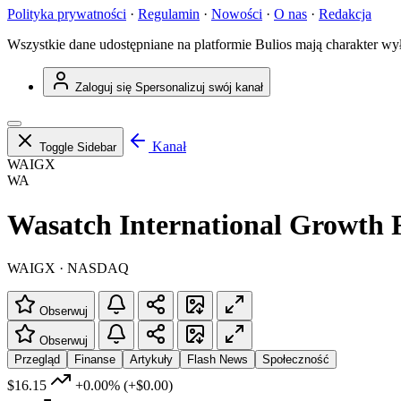
Polityka prywatności
·
Regulamin
·
Nowości
·
O nas
·
Redakcja
Wszystkie dane udostępniane na platformie Bulios mają charakter wy
Zaloguj się
Spersonalizuj swój kanał
Kanał
Toggle Sidebar
WAIGX
WA
Wasatch International Growth
WAIGX · NASDAQ
Obserwuj
Obserwuj
Przegląd
Finanse
Artykuły
Flash News
Społeczność
$16.15
+0.00%
(+$0.00)