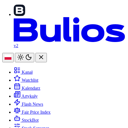
v2
Kanał
Watchlist
Kalendarz
Artykuły
Flash News
Fair Price Index
StockBot