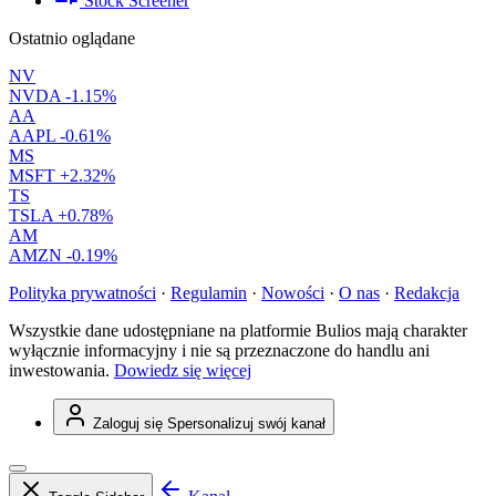
Stock Screener
Ostatnio oglądane
NV
NVDA
-1.15%
AA
AAPL
-0.61%
MS
MSFT
+2.32%
TS
TSLA
+0.78%
AM
AMZN
-0.19%
Polityka prywatności
·
Regulamin
·
Nowości
·
O nas
·
Redakcja
Wszystkie dane udostępniane na platformie Bulios mają charakter
wyłącznie informacyjny i nie są przeznaczone do handlu ani
inwestowania.
Dowiedz się więcej
Zaloguj się
Spersonalizuj swój kanał