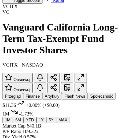
Kanał
Toggle Sidebar
VCITX
VC
Vanguard California Long-
Term Tax-Exempt Fund
Investor Shares
VCITX · NASDAQ
Obserwuj
Obserwuj
Przegląd
Finanse
Artykuły
Flash News
Społeczność
$11.36
+0.00%
(+$0.00)
1M
-1.73%
1M
6M
YTD
1Y
5Y
MAX
Market Cap
¥40.1B
P/E Ratio
109.22x
Div. Yield
0.57%