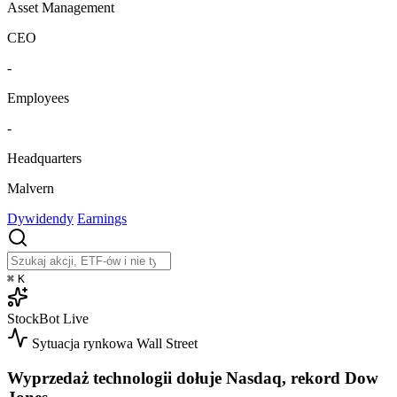
Asset Management
CEO
-
Employees
-
Headquarters
Malvern
Dywidendy
Earnings
⌘
K
StockBot
Live
Sytuacja rynkowa
Wall Street
Wyprzedaż technologii dołuje Nasdaq, rekord Dow