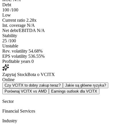
Debt
100
/100
Low
Current ratio
2.28x
Int. coverage
N/A
Net debt/EBITDA
N/A
Stability
25
/100
Unstable
Rev. volatility
54.68%
EPS volatility
536.55%
Profitable years
0
Zapytaj StockBota o VCITX
Online
Czy VCITX to dobry zakup teraz?
Jakie są główne ryzyka?
Porównaj VCITX vs AMD
Earnings outlook dla VCITX
Sector
Financial Services
Industry