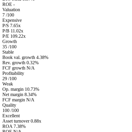
ROE
-
Valuation
7
/100
Expensive
P/S
7.65x
P/B
11.02x
P/E
109.22x
Growth
35
/100
Stable
Book val. growth
4.38%
Rev. growth
0.32%
FCF growth
N/A
Profitability
29
/100
Weak
Op. margin
10.73%
Net margin
8.34%
FCF margin
N/A
Quality
100
/100
Excellent
Asset turnover
0.88x
ROA
7.38%
ROE
N/A