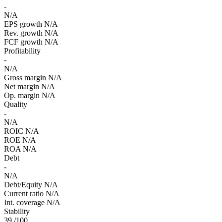
-
N/A
EPS growth
N/A
Rev. growth
N/A
FCF growth
N/A
Profitability
-
N/A
Gross margin
N/A
Net margin
N/A
Op. margin
N/A
Quality
-
N/A
ROIC
N/A
ROE
N/A
ROA
N/A
Debt
-
N/A
Debt/Equity
N/A
Current ratio
N/A
Int. coverage
N/A
Stability
39
/100