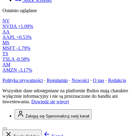
Stock Screener
Ostatnio oglądane
NV
NVDA
+1.09%
AA
AAPL
+0.53%
MS
MSFT
-1.79%
TS
TSLA
-0.58%
AM
AMZN
-3.17%
Polityka prywatności
·
Regulamin
·
Nowości
·
O nas
·
Redakcja
Wszystkie dane udostępniane na platformie Bulios mają charakter
wyłącznie informacyjny i nie są przeznaczone do handlu ani
inwestowania.
Dowiedz się więcej
Zaloguj się
Spersonalizuj swój kanał