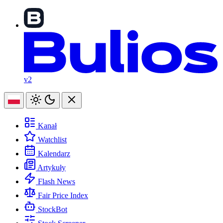
v2
Kanał
Watchlist
Kalendarz
Artykuły
Flash News
Fair Price Index
StockBot