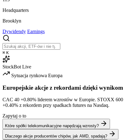
Headquarters
Brooklyn
Dywidendy
Earnings
⌘
K
StockBot
Live
Sytuacja rynkowa
Europa
Europejskie akcje z rekordami dzięki wynikom
CAC 40
+0.80%
liderem wzrostów w Europie. STOXX 600
+0.40%
z rekordem przy spadkach futures na Nasdaq.
Zapytaj o to
Które spółki telekomunikacyjne napędzają wzrosty?
Dlaczego akcje producentów chipów, jak AMD, spadają?