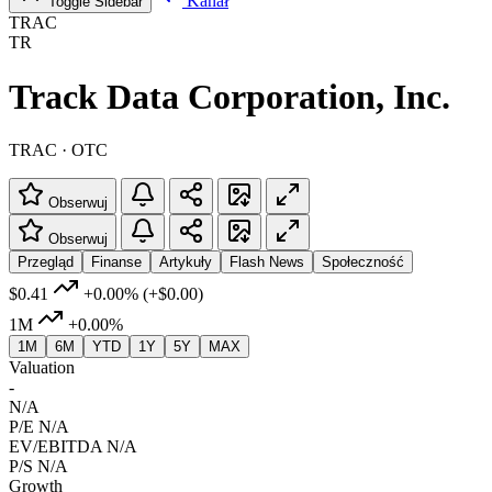
Kanał
Toggle Sidebar
TRAC
TR
Track Data Corporation, Inc.
TRAC · OTC
Obserwuj
Obserwuj
Przegląd
Finanse
Artykuły
Flash News
Społeczność
$0.41
+0.00%
(+$0.00)
1M
+0.00%
1M
6M
YTD
1Y
5Y
MAX
Valuation
-
N/A
P/E
N/A
EV/EBITDA
N/A
P/S
N/A
Growth