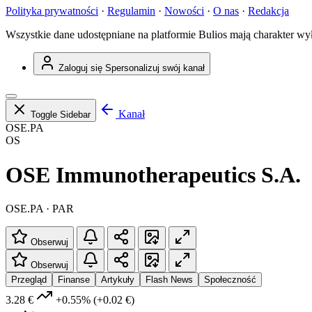
Polityka prywatności
·
Regulamin
·
Nowości
·
O nas
·
Redakcja
Wszystkie dane udostępniane na platformie Bulios mają charakter wy
Zaloguj się
Spersonalizuj swój kanał
Kanał
Toggle Sidebar
OSE.PA
OS
OSE Immunotherapeutics S.A.
OSE.PA · PAR
Obserwuj
Obserwuj
Przegląd
Finanse
Artykuły
Flash News
Społeczność
3.28 €
+0.55%
(+0.02 €)