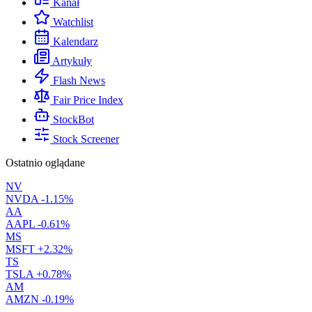
Kanał
Watchlist
Kalendarz
Artykuły
Flash News
Fair Price Index
StockBot
Stock Screener
Ostatnio oglądane
NV
NVDA
-1.15%
AA
AAPL
-0.61%
MS
MSFT
+2.32%
TS
TSLA
+0.78%
AM
AMZN
-0.19%