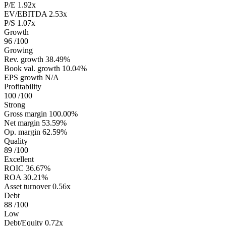
P/E
1.92x
EV/EBITDA
2.53x
P/S
1.07x
Growth
96
/100
Growing
Rev. growth
38.49%
Book val. growth
10.04%
EPS growth
N/A
Profitability
100
/100
Strong
Gross margin
100.00%
Net margin
53.59%
Op. margin
62.59%
Quality
89
/100
Excellent
ROIC
36.67%
ROA
30.21%
Asset turnover
0.56x
Debt
88
/100
Low
Debt/Equity
0.72x