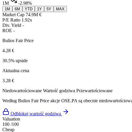
1M
-2.98%
1M
6M
YTD
1Y
5Y
MAX
Market Cap
74.9M €
P/E Ratio
1.92x
Div. Yield
-
ROE
-
Bulios Fair Price
4.28 €
30.5% upside
Aktualna cena
3.28 €
Niedowartościowane
Wartość godziwa
Przewartościowane
Według Bulios Fair Price akcje OSE.PA są obecnie niedowartościo
Odblokuj wartość godziwą
Valuation
100
/100
Cheap