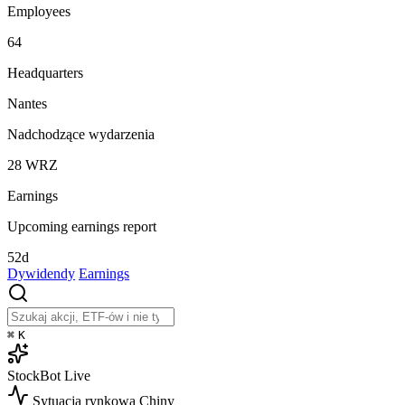
Employees
64
Headquarters
Nantes
Nadchodzące wydarzenia
28
WRZ
Earnings
Upcoming earnings report
52d
Dywidendy
Earnings
⌘
K
StockBot
Live
Sytuacja rynkowa
Chiny