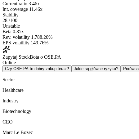
Current ratio
3.46x
Int. coverage
11.46x
Stability
28
/100
Unstable
Beta
0.85x
Rev. volatility
1,788.20%
EPS volatility
149.76%
Zapytaj StockBota o OSE.PA
Online
Czy OSE.PA to dobry zakup teraz?
Jakie są główne ryzyka?
Porówna
Sector
Healthcare
Industry
Biotechnology
CEO
Marc Le Bozec