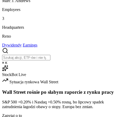
Marc J. Andrews
Employees
3
Headquarters
Reno
Dywidendy
Earnings
⌘
K
StockBot
Live
Sytuacja rynkowa
Wall Street
Wall Street rośnie po słabym raporcie z rynku pracy
S&P 500
+0.20%
i Nasdaq
+0.50%
rosną, bo lipcowy spadek
zatrudnienia łagodzi obawy o stopy. Europa bez zmian.
Zapytaj o to