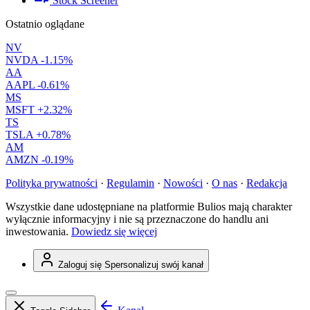
Stock Screener
Ostatnio oglądane
NV
NVDA
-1.15%
AA
AAPL
-0.61%
MS
MSFT
+2.32%
TS
TSLA
+0.78%
AM
AMZN
-0.19%
Polityka prywatności
·
Regulamin
·
Nowości
·
O nas
·
Redakcja
Wszystkie dane udostępniane na platformie Bulios mają charakter
wyłącznie informacyjny i nie są przeznaczone do handlu ani
inwestowania.
Dowiedz się więcej
Zaloguj się
Spersonalizuj swój kanał