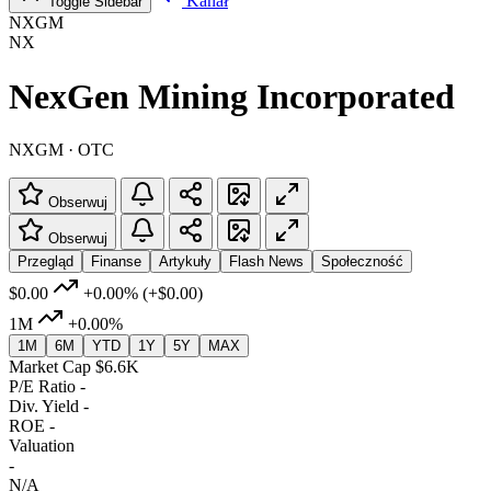
Kanał
Toggle Sidebar
NXGM
NX
NexGen Mining Incorporated
NXGM · OTC
Obserwuj
Obserwuj
Przegląd
Finanse
Artykuły
Flash News
Społeczność
$0.00
+0.00%
(+$0.00)
1M
+0.00%
1M
6M
YTD
1Y
5Y
MAX
Market Cap
$6.6K
P/E Ratio
-
Div. Yield
-
ROE
-
Valuation
-
N/A