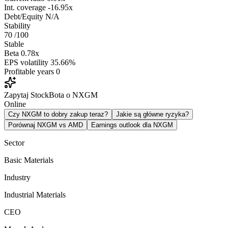
Int. coverage
-16.95x
Debt/Equity
N/A
Stability
70
/100
Stable
Beta
0.78x
EPS volatility
35.66%
Profitable years
0
Zapytaj StockBota o NXGM
Online
Czy NXGM to dobry zakup teraz?
Jakie są główne ryzyka?
Porównaj NXGM vs AMD
Earnings outlook dla NXGM
Sector
Basic Materials
Industry
Industrial Materials
CEO