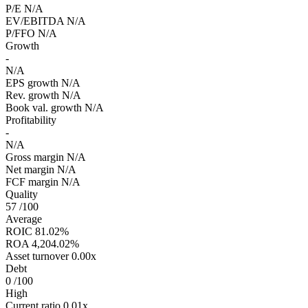
P/E
N/A
EV/EBITDA
N/A
P/FFO
N/A
Growth
-
N/A
EPS growth
N/A
Rev. growth
N/A
Book val. growth
N/A
Profitability
-
N/A
Gross margin
N/A
Net margin
N/A
FCF margin
N/A
Quality
57
/100
Average
ROIC
81.02%
ROA
4,204.02%
Asset turnover
0.00x
Debt
0
/100
High
Current ratio
0.01x