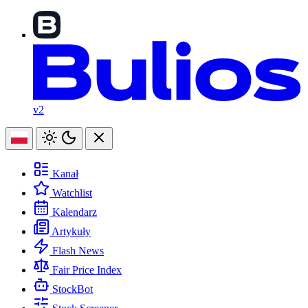
v2
Kanał
Watchlist
Kalendarz
Artykuły
Flash News
Fair Price Index
StockBot