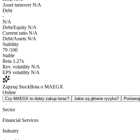
Asset turnover
N/A
Debt
-
N/A
Debt/Equity
N/A
Current ratio
N/A
Debt/Assets
N/A
Stability
79
/100
Stable
Beta
1.27x
Rev. volatility
N/A
EPS volatility
N/A
Zapytaj StockBota o MAEGX
Online
Czy MAEGX to dobry zakup teraz?
Jakie są główne ryzyka?
Porówna
Sector
Financial Services
Industry