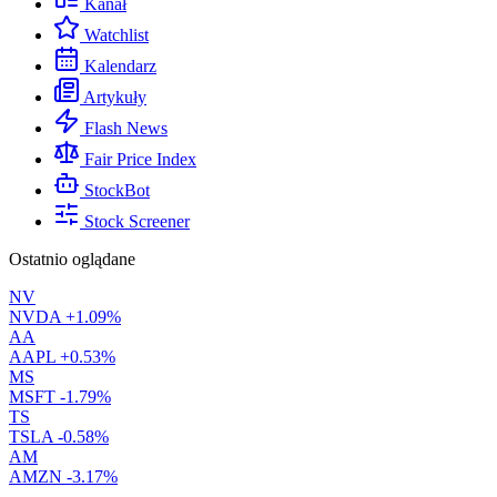
Kanał
Watchlist
Kalendarz
Artykuły
Flash News
Fair Price Index
StockBot
Stock Screener
Ostatnio oglądane
NV
NVDA
+1.09%
AA
AAPL
+0.53%
MS
MSFT
-1.79%
TS
TSLA
-0.58%
AM
AMZN
-3.17%