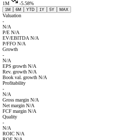
1M
-5.58%
1M
6M
YTD
1Y
5Y
MAX
Valuation
-
N/A
P/E
N/A
EV/EBITDA
N/A
P/FFO
N/A
Growth
-
N/A
EPS growth
N/A
Rev. growth
N/A
Book val. growth
N/A
Profitability
-
N/A
Gross margin
N/A
Net margin
N/A
FCF margin
N/A
Quality
-
N/A
ROIC
N/A
ROE
N/A