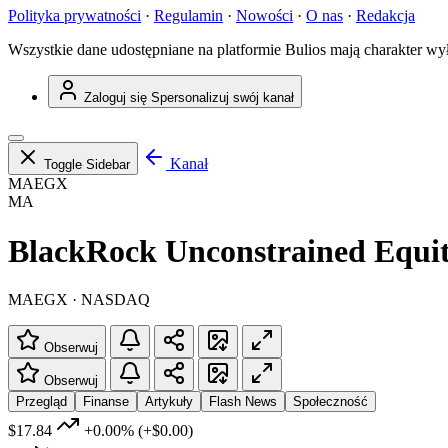
Polityka prywatności
·
Regulamin
·
Nowości
·
O nas
·
Redakcja
Wszystkie dane udostępniane na platformie Bulios mają charakter wy
Zaloguj się
Spersonalizuj swój kanał
Kanał
Toggle Sidebar
MAEGX
MA
BlackRock Unconstrained Equi
MAEGX · NASDAQ
Obserwuj
Obserwuj
Przegląd
Finanse
Artykuły
Flash News
Społeczność
$17.84
+0.00%
(+$0.00)